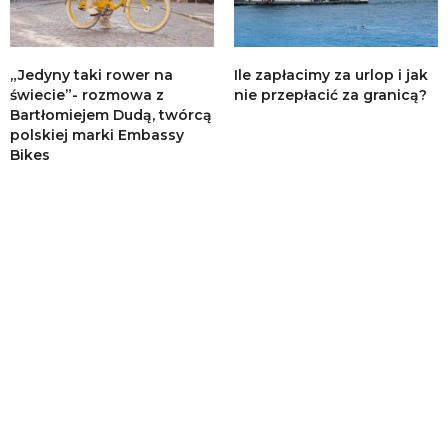
„Jedyny taki rower na
Ile zapłacimy za urlop i jak
świecie”- rozmowa z
nie przepłacić za granicą?
Bartłomiejem Dudą, twórcą
polskiej marki Embassy
Bikes