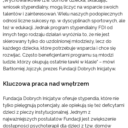
„Wychowankowie tzw. domów dziecka, składając
wniosek stypendialny, mogą liczyć na wsparcie swoich
talentów i zainteresowań. Wielu naszych podopiecznych
odnosi liczne sukcesy np. w dyscyplinach sportowych, ale
też w edukacji. Jednak program stypendialny FDI od
innych tego rodzaju działań wyróżnia to, że nie jest
skierowany tylko do uzdolnionej młodzieży, lecz do
każdego dziecka, które potrzebuje wsparcia i chce się
rozwijać. Często beneficjentami programu są młodzi
ludzie, którzy okupują ostatnie ławki w klasie” – mówi
Bartłomiej Jojczyk, prezes Fundacji Dobrych Inicjatyw.
Kluczowa praca nad wnętrzem
Fundacja Dobrych Inicjatyw oferuje stypendia, które nie
tylko pielęgnują potencjały, ale opiekują się też deficytami
dzieci z pieczy instytucjonalnej. Jednym z
najważniejszych postulatów Fundacji jest zwiększenie
dostępności psychoterapii dla dzieci z tzw. domów