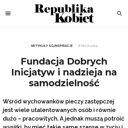
ARTYKUŁY SG
,
INSPIRACJE
8 MAJA 2024
Fundacja Dobrych
Inicjatyw i nadzieja na
samodzielność
Wśród wychowanków pieczy zastępczej
jest wiele utalentowanych osób i równie
dużo – pracowitych. A jednak muszą potroić
wysiłki, by mieć takie same szanse w życiu i