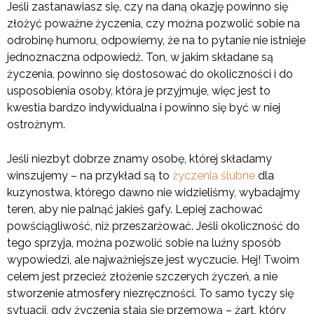
Jeśli zastanawiasz się, czy na daną okazję powinno się
złożyć poważne życzenia, czy można pozwolić sobie na
odrobinę humoru, odpowiemy, że na to pytanie nie istnieje
jednoznaczna odpowiedź. Ton, w jakim składane są
życzenia, powinno się dostosować do okoliczności i do
usposobienia osoby, która je przyjmuje, więc jest to
kwestia bardzo indywidualna i powinno się być w niej
ostrożnym.
Jeśli niezbyt dobrze znamy osobę, której składamy
winszujemy – na przykład są to
życzenia ślubne
dla
kuzynostwa, którego dawno nie widzieliśmy, wybadajmy
teren, aby nie palnąć jakieś gafy. Lepiej zachować
powściągliwość, niż przeszarżować. Jeśli okoliczność do
tego sprzyja, można pozwolić sobie na luźny sposób
wypowiedzi, ale najważniejsze jest wyczucie. Hej! Twoim
celem jest przecież złożenie szczerych życzeń, a nie
stworzenie atmosfery niezręczności. To samo tyczy się
sytuacji, gdy życzenia stają się przemową – żart, który