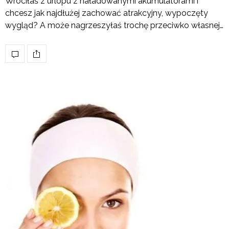
Wróciłaś z urlopu z naładowanymi akumulatorami i
chcesz jak najdłużej zachować atrakcyjny, wypoczęty
wygląd? A może nagrzeszyłaś trochę przeciwko własnej…