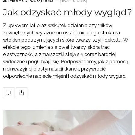
ARTYKUŁY SG
,
TWARZ
,
URODA
4 KWIETNIA 2024
Jak odzyskać młody wygląd?
Z upływem lat oraz wskutek działania czynników
zewnętrznych wyraźnemu osłabieniu ulega struktura
włókien podtrzymujących skórę twarzy, szyi i dekoltu. W
efekcie tego, zmienia się owal twarzy, skóra traci
elastyczność, a zmarszczki stają się coraz bardziej
widoczne i pogłębiają się. Podpowiadamy, jak z pomocą
nieinwazyjnej biostymulacji tkanek, przywrócić
odpowiednie napięcie mięśni i odzyskać młody wygląd.