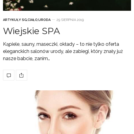
ARTYKUŁY SG
,
CIAŁO
,
URODA
29 SIERPNIA 2019
Wiejskie SPA
Kąpiele, sauny, maseczki, okłady – to nie tylko oferta
eleganckich salonów urody, ale zabiegi, który znały już
nasze babcie, zanim…