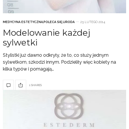
MEDYCYNA ESTETYCZNA
,
POLECA SIĘ
,
URODA
25 LUTEGO 2014
Modelowanie każdej
sylwetki
Stylistki już dawno odkryły, że to, co służy jednym
sylwetkom, szkodzi innym. Podzieliły więc kobiety na
kilka typów i pomagają…
1 SHARES