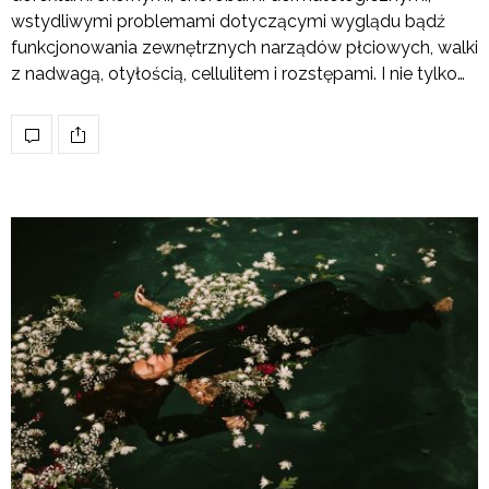
wstydliwymi problemami dotyczącymi wyglądu bądź
funkcjonowania zewnętrznych narządów płciowych, walki
z nadwagą, otyłością, cellulitem i rozstępami. I nie tylko…