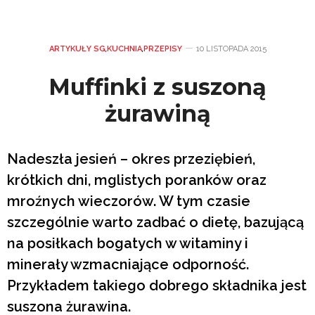
ARTYKUŁY SG
,
KUCHNIA
,
PRZEPISY
10 LISTOPADA 2015
Muffinki z suszoną
żurawiną
Nadeszła jesień – okres przeziębień,
krótkich dni, mglistych poranków oraz
mroźnych wieczorów. W tym czasie
szczególnie warto zadbać o dietę, bazującą
na posiłkach bogatych w witaminy i
minerały wzmacniające odporność.
Przykładem takiego dobrego składnika jest
suszona żurawina.