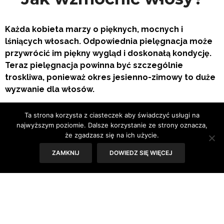
Każda kobieta marzy o pięknych, mocnych i
lśniących włosach. Odpowiednia pielęgnacja może
przywrócić im piękny wygląd i doskonałą kondycję.
Teraz pielęgnacja powinna być szczególnie
troskliwa, ponieważ okres jesienno-zimowy to duże
wyzwanie dla włosów.
Ta strona korzysta z ciasteczek aby świadczyć usługi na
najwyższym poziomie. Dalsze korzystanie ze strony oznacza,
że zgadzasz się na ich użycie.
Tekst:
Magdalena Kowalczyk, apteka Medicover
ZAMKNIJ
DOWIEDZ SIĘ WIĘCEJ
Cienkie włosy, w odróżnieniu od innych typów,
pozbawione są rdzenia utworzonego z kilku warstw
komórek. Ma to istotne znaczenie w samym wyglądzie
włosów, które wyglądają jakby było ich bardzo mało,
niezależnie od ich rzeczywistej ilości. Normalny włos ma
średnice 0,07 mm, cienki natomiast 0,03 mm. Co ciekawe,