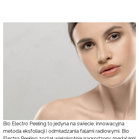
Bio Electro Peeling to jedyna na świecie, innowacyjna
metoda eksfoliacji i odmładzania falami radiowymi. Bio
Electro Peeling został wielokrotnie nagrodzony medalami