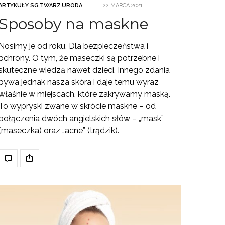
ARTYKUŁY SG
,
TWARZ
,
URODA
22 MARCA 2021
Sposoby na maskne
Nosimy je od roku. Dla bezpieczeństwa i
ochrony. O tym, że maseczki są potrzebne i
skuteczne wiedzą nawet dzieci. Innego zdania
bywa jednak nasza skóra i daje temu wyraz
właśnie w miejscach, które zakrywamy maską.
To wypryski zwane w skrócie maskne – od
połączenia dwóch angielskich słów – „mask”
(maseczka) oraz „acne” (trądzik).