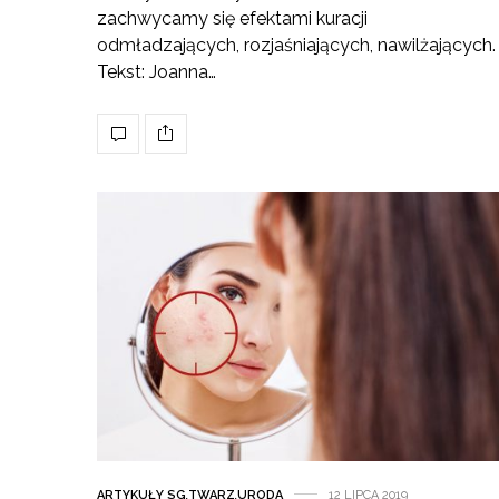
zachwycamy się efektami kuracji
odmładzających, rozjaśniających, nawilżających.
Tekst: Joanna…
ARTYKUŁY SG
,
TWARZ
,
URODA
12 LIPCA 2019