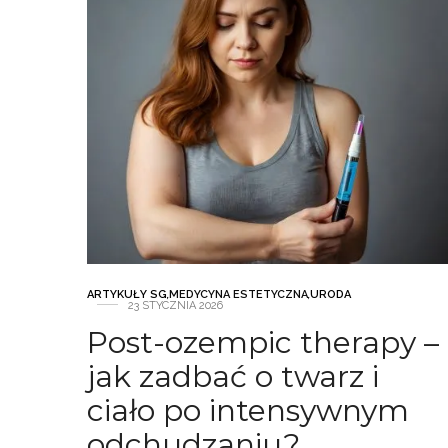
ARTYKUŁY SG
,
MEDYCYNA ESTETYCZNA
,
URODA
23 STYCZNIA 2026
Post-ozempic therapy –
jak zadbać o twarz i
ciało po intensywnym
odchudzaniu?