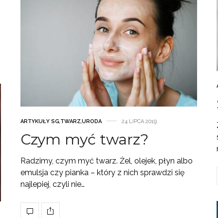
ARTYKUŁY SG
,
TWARZ
,
URODA
24 LIPCA 2019
Czym myć twarz?
Radzimy, czym myć twarz. Żel, olejek, płyn albo
emulsja czy pianka – który z nich sprawdzi się
najlepiej, czyli nie…