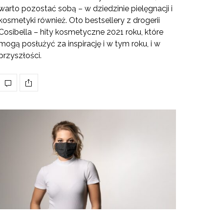
warto pozostać sobą – w dziedzinie pielęgnacji i
kosmetyki również. Oto bestsellery z drogerii
Cosibella – hity kosmetyczne 2021 roku, które
mogą posłużyć za inspirację i w tym roku, i w
przyszłości.