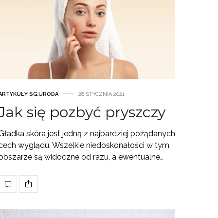
ARTYKUŁY SG
,
URODA
28 STYCZNIA 2021
Jak się pozbyć pryszczy
Gładka skóra jest jedną z najbardziej pożądanych
cech wyglądu. Wszelkie niedoskonałości w tym
obszarze są widoczne od razu, a ewentualne…