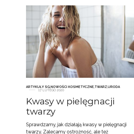
ARTYKUŁY SG
,
NOWOŚCI KOSMETYCZNE
,
TWARZ
,
URODA
17 LUTEGO 2020
Kwasy w pielęgnacji
twarzy
Sprawdzamy, jak działają kwasy w pielęgnacji
twarzy. Zalecamy ostrożność, ale też