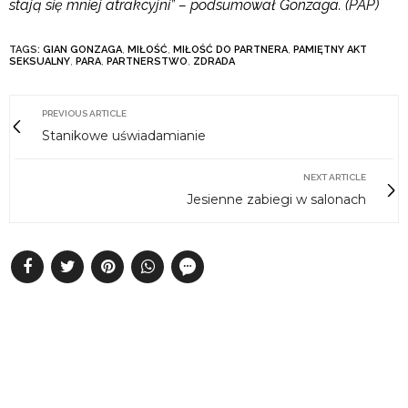
stają się mniej atrakcyjni” – podsumował Gonzaga. (PAP)
TAGS:
GIAN GONZAGA
,
MIŁOŚĆ
,
MIŁOŚĆ DO PARTNERA
,
PAMIĘTNY AKT
SEKSUALNY
,
PARA
,
PARTNERSTWO
,
ZDRADA
PREVIOUS ARTICLE
Stanikowe uświadamianie
NEXT ARTICLE
Jesienne zabiegi w salonach