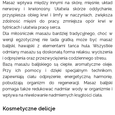
Masaż wpływa między innymi na skórę, mięśnie, układ
nerwowy i krwionośny. Ułatwia skórze oddychanie,
przyspiesza obieg krwi i limfy w naczyniach, zwiększa
zdolność mięśni do pracy, zmniejsza opór krwi w
tętnicach i ułatwia pracę serca.
Dla miłośniczek masażu bardziej tradycyjnego, choć w
wersji egzotycznej nie lada gratką może być masaż
balijski, hawajski z elementami tańca hula. Wszystkie
odmiany masażu są doskonałą forma relaksu, wyciszenia
i odprężenia oraz przezwyciężenia codziennego stresu.
Bazą masażu balijskiego są ciepłe, aromatyczne oleje.
Przy ich pomocy i dzięki specjalnym technikom,
zapewniają ciału odprężenie, energetyczną harmonię,
pobudzają organizm do regeneracji. Masaż balijski
pomaga także redukować nadmiar wody w organizmie i
wpływa na niwelowanie nadmiernych krągłości ciała.
Kosmetyczne delicje