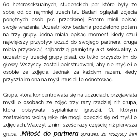
60 heteroseksualnych, studenckich par, które były ze
sobą od co najmniej trzech lat. Badani oglądali zdjęcia
ponętnych osób płci przeciwnej. Potem mieli opisać
swoje wrażenia. Uczestników badania podzielono potem
na trzy grupy. Jedna miała opisać moment, kiedy czuli
największy przypływ uczuć do swojego partnera, druga
miała przywołać najbardziej
pamiętny akt seksualny
, a
uczestnicy trzeciej grupy pisali, co tylko przyszło im do
głowy. Wszyscy zostali poinstruowani, aby nie myśleli o
osobie ze zdjęcia. Jednak za każdym razem, kiedy
przyszła im ona na myśl, musieli to odnotować.
Grupa, która koncentrowała się na uczuciach, przejawiała
myśli o osobach ze zdjęć trzy razy rzadziej niż grupa,
która opisywała sypialniane igraszki. Ci, którym
zostawiono wolną rękę, nie mogli opędzić się od myśli o
zdjęciach. Walczyli z nimi sześć razy częściej niż pierwsza
Miłość do partnera
grupa.
„
sprawia, że wszyscy inni