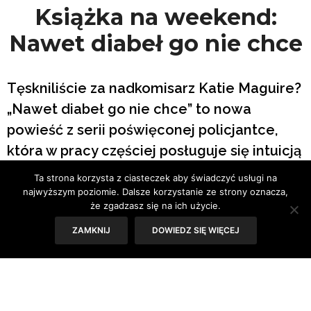
Książka na weekend:
Nawet diabeł go nie chce
Tęskniliście za nadkomisarz Katie Maguire?
„Nawet diabeł go nie chce” to nowa
powieść z serii poświęconej policjantce,
która w pracy częściej posługuje się intuicją
niż analizą dowodów. Jak to zwykle u
Ta strona korzysta z ciasteczek aby świadczyć usługi na
Mastertona, bywa krwawo, brutalnie i
najwyższym poziomie. Dalsze korzystanie ze strony oznacza,
że zgadzasz się na ich użycie.
bezlitośnie.
ZAMKNIJ
DOWIEDZ SIĘ WIĘCEJ
Tekst: Sylwia Skorstad