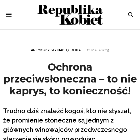
ARTYKUŁY SG
,
CIAŁO
,
URODA
12 MAJA 2025
Ochrona
przeciwsłoneczna – to nie
kaprys, to konieczność!
Trudno dziś znaleźć kogoś, kto nie słyszał,
że promienie słoneczne są jednym z
głównych winowajców przedwczesnego
starzenia się skóry, powodując