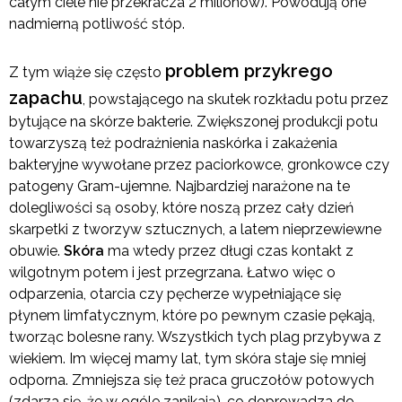
całym ciele nie przekracza 2 milionów). Powodują one
nadmierną potliwość stóp.
problem przykrego
Z tym wiąże się często
zapachu
, powstającego na skutek rozkładu potu przez
bytujące na skórze bakterie. Zwiększonej produkcji potu
towarzyszą też podrażnienia naskórka i zakażenia
bakteryjne wywołane przez paciorkowce, gronkowce czy
patogeny Gram-ujemne. Najbardziej narażone na te
dolegliwości są osoby, które noszą przez cały dzień
skarpetki z tworzyw sztucznych, a latem nieprzewiewne
obuwie.
Skóra
ma wtedy przez długi czas kontakt z
wilgotnym potem i jest przegrzana. Łatwo więc o
odparzenia, otarcia czy pęcherze wypełniające się
płynem limfatycznym, które po pewnym czasie pękają,
tworząc bolesne rany. Wszystkich tych plag przybywa z
wiekiem. Im więcej mamy lat, tym skóra staje się mniej
odporna. Zmniejsza się też praca gruczołów potowych
(zdarza się, że w ogóle zanikają), co doprowadza do