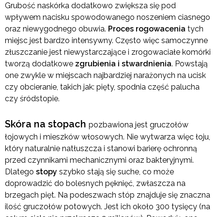
Grubość naskórka dodatkowo zwiększa się pod
wpływem nacisku spowodowanego noszeniem ciasnego
oraz niewygodnego obuwia.
Proces rogowacenia
tych
miejsc jest bardzo intensywny. Często więc samoczynne
złuszczanie jest niewystarczające i zrogowaciałe komórki
tworzą dodatkowe
zgrubienia i stwardnienia
. Powstają
one zwykle w miejscach najbardziej narażonych na ucisk
czy obcieranie, takich jak: pięty, spodnia część palucha
czy śródstopie.
Skóra na stopach
pozbawiona jest gruczołów
łojowych i mieszków włosowych. Nie wytwarza więc łoju,
który naturalnie natłuszcza i stanowi barierę ochronną
przed czynnikami mechanicznymi oraz bakteryjnymi.
Dlatego
stopy
szybko stają się suche, co może
doprowadzić do bolesnych pęknięć, zwłaszcza na
brzegach pięt. Na podeszwach stóp znajduje się znaczna
ilość gruczołów potowych. Jest ich około 300 tysięcy (na