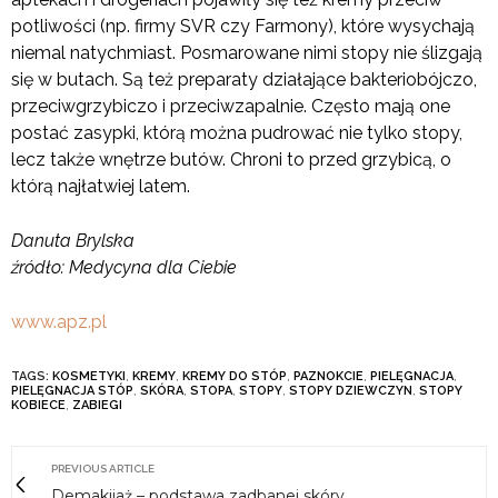
potliwości (np. firmy SVR czy Farmony), które wysychają
niemal natychmiast. Posmarowane nimi stopy nie ślizgają
się w butach. Są też preparaty działające bakteriobójczo,
przeciwgrzybiczo i przeciwzapalnie. Często mają one
postać zasypki, którą można pudrować nie tylko stopy,
lecz także wnętrze butów. Chroni to przed grzybicą, o
którą najłatwiej latem.
Danuta Brylska
źródło: Medycyna dla Ciebie
www.apz.pl
TAGS:
KOSMETYKI
,
KREMY
,
KREMY DO STÓP
,
PAZNOKCIE
,
PIELĘGNACJA
,
PIELĘGNACJA STÓP
,
SKÓRA
,
STOPA
,
STOPY
,
STOPY DZIEWCZYN
,
STOPY
KOBIECE
,
ZABIEGI
PREVIOUS ARTICLE
Demakijaż – podstawa zadbanej skóry