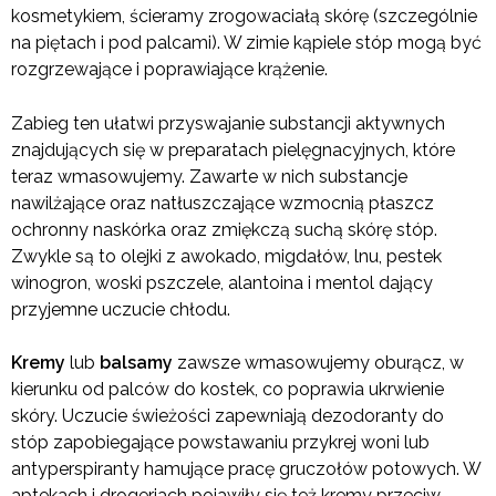
kosmetykiem, ścieramy zrogowaciałą skórę (szczególnie
na piętach i pod palcami). W zimie kąpiele stóp mogą być
rozgrzewające i poprawiające krążenie.
Zabieg ten ułatwi przyswajanie substancji aktywnych
znajdujących się w preparatach pielęgnacyjnych, które
teraz wmasowujemy. Zawarte w nich substancje
nawilżające oraz natłuszczające wzmocnią płaszcz
ochronny naskórka oraz zmiękczą suchą skórę stóp.
Zwykle są to olejki z awokado, migdałów, lnu, pestek
winogron, woski pszczele, alantoina i mentol dający
przyjemne uczucie chłodu.
Kremy
lub
balsamy
zawsze wmasowujemy oburącz, w
kierunku od palców do kostek, co poprawia ukrwienie
skóry. Uczucie świeżości zapewniają dezodoranty do
stóp zapobiegające powstawaniu przykrej woni lub
antyperspiranty hamujące pracę gruczołów potowych. W
aptekach i drogeriach pojawiły się też kremy przeciw