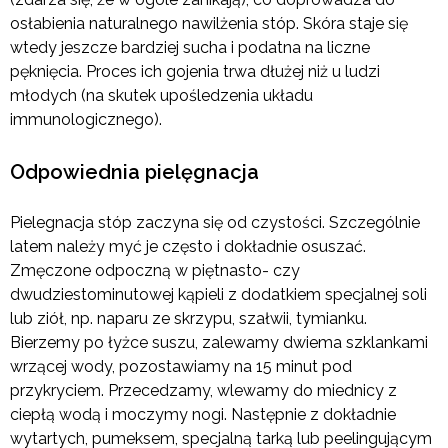
osłabienia naturalnego nawilżenia stóp. Skóra staje się
wtedy jeszcze bardziej sucha i podatna na liczne
pęknięcia. Proces ich gojenia trwa dłużej niż u ludzi
młodych (na skutek upośledzenia układu
immunologicznego).
Odpowiednia pielęgnacja
Pielegnacja stóp zaczyna się od czystości. Szczególnie
latem należy myć je często i dokładnie osuszać.
Zmęczone odpoczną w piętnasto- czy
dwudziestominutowej kąpieli z dodatkiem specjalnej soli
lub ziół, np. naparu ze skrzypu, szałwii, tymianku.
Bierzemy po łyżce suszu, zalewamy dwiema szklankami
wrzącej wody, pozostawiamy na 15 minut pod
przykryciem. Przecedzamy, wlewamy do miednicy z
ciepłą wodą i moczymy nogi. Następnie z dokładnie
wytartych, pumeksem, specjalną tarką lub peelingującym