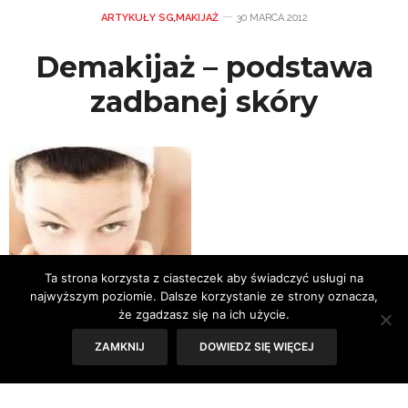
ARTYKUŁY SG
,
MAKIJAŻ
30 MARCA 2012
Demakijaż – podstawa
zadbanej skóry
Ta strona korzysta z ciasteczek aby świadczyć usługi na
najwyższym poziomie. Dalsze korzystanie ze strony oznacza,
że zgadzasz się na ich użycie.
ZAMKNIJ
DOWIEDZ SIĘ WIĘCEJ