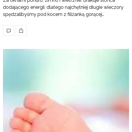
Za oknami ponuro, zimno i wietrznie. Brakuje słońca
dodającego energii, dlatego najchętniej długie wieczory
spędzalibyśmy pod kocem z filiżanką gorącej…