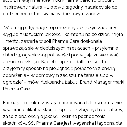
stóp z miętą i mentolem od Pharma Care. To produkt
inspirowany naturą – ziołowy, łagodny, nadający się do
codziennego stosowania w domowym zaciszu.
„W letniej pielęgnacji stóp możemy połączyć zadbany
wygląd z uczuciem lekkości i komfortu na co dzień. Mięta
i mentol zawarte w soli Pharma Care doskonale
sprawdzają się w cieplejszych miesiącach – przyjemnie
chłodzą, ograniczają potliwość i pomagają zniwelować
uczucie ciężkości. Kąpiel stóp z dodatkiem soli to
przyjemny sposób na pielęgnację połączoną z chwilą
odprężenia – w domowym zaciszu, na tarasie albo w
ogrodzie” – mówi Aleksandra Łabus, Brand Manager marki
Pharma Care.
Formuła produktu została opracowana tak, by naturalnie
wspierać delikatną skórę stóp – bez zbędnych dodatków,
za to z dbałością o jakość i roślinne pochodzenie
składników. Sól Pharma Care jest wegańska i łagodna dla