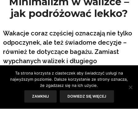
Minimalizm w walizce –
jak podróżować lekko?
Wakacje coraz częściej oznaczają nie tylko
odpoczynek, ale też świadome decyzje –
również te dotyczące bagażu. Zamiast
wypchanych walizek i długiego
oczekiwania przy taśmach bagażowych
Ta strona korzysta z ciasteczek aby świadczyć usługi na
coraz więcej turystów stawia na lekkość,
najwyższym poziomie. Dalsze korzystanie ze strony oznacza,
że zgadzasz się na ich użycie.
mobilność i funkcjonalność. Minimalizm w
ZAMKNIJ
DOWIEDZ SIĘ WIĘCEJ
walizce to nie chwilowa moda, lecz
przemyślany wybór, który pozwala nie tylko
zaoszczędzić czas i miejsce, ale też
podróżować bardziej świadomie.