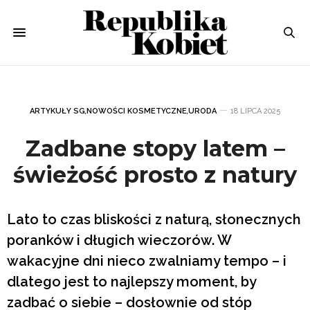
ARTYKUŁY SG
,
NOWOŚCI KOSMETYCZNE
,
URODA
18 LIPCA 2025
Zadbane stopy latem –
świeżość prosto z natury
Lato to czas bliskości z naturą, słonecznych
poranków i długich wieczorów. W
wakacyjne dni nieco zwalniamy tempo – i
dlatego jest to najlepszy moment, by
zadbać o siebie – dosłownie od stóp