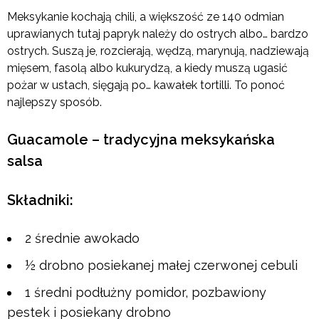
Meksykanie kochają chili, a większość ze 140 odmian
uprawianych tutaj papryk należy do ostrych albo… bardzo
ostrych. Suszą je, rozcierają, wędzą, marynują, nadziewają
mięsem, fasolą albo kukurydzą, a kiedy muszą ugasić
pożar w ustach, sięgają po… kawałek tortilli. To ponoć
najlepszy sposób.
Guacamole – tradycyjna meksykańska
salsa
Składniki:
2 średnie awokado
½ drobno posiekanej małej czerwonej cebuli
1 średni podłużny pomidor, pozbawiony
pestek i posiekany drobno