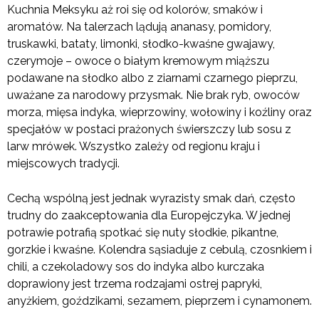
Kuchnia Meksyku aż roi się od kolorów, smaków i
aromatów. Na talerzach lądują ananasy, pomidory,
truskawki, bataty, limonki, słodko-kwaśne gwajawy,
czerymoje – owoce o białym kremowym miąższu
podawane na słodko albo z ziarnami czarnego pieprzu,
uważane za narodowy przysmak. Nie brak ryb, owoców
morza, mięsa indyka, wieprzowiny, wołowiny i koźliny oraz
specjałów w postaci prażonych świerszczy lub sosu z
larw mrówek. Wszystko zależy od regionu kraju i
miejscowych tradycji.
Cechą wspólną jest jednak wyrazisty smak dań, często
trudny do zaakceptowania dla Europejczyka. W jednej
potrawie potrafią spotkać się nuty słodkie, pikantne,
gorzkie i kwaśne. Kolendra sąsiaduje z cebulą, czosnkiem i
chili, a czekoladowy sos do indyka albo kurczaka
doprawiony jest trzema rodzajami ostrej papryki,
anyżkiem, goździkami, sezamem, pieprzem i cynamonem.