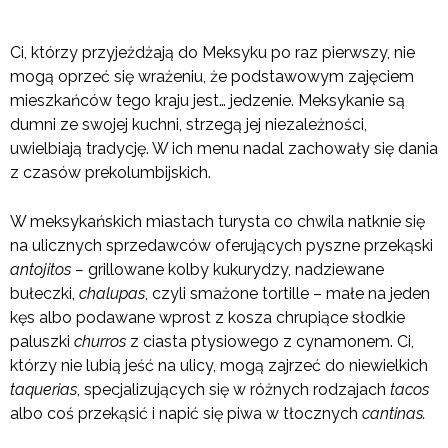
Ci, którzy przyjeżdżają do Meksyku po raz pierwszy, nie
mogą oprzeć się wrażeniu, że podstawowym zajęciem
mieszkańców tego kraju jest… jedzenie. Meksykanie są
dumni ze swojej kuchni, strzegą jej niezależności,
uwielbiają tradycję. W ich menu nadal zachowały się dania
z czasów prekolumbijskich.
W meksykańskich miastach turysta co chwila natknie się
na ulicznych sprzedawców oferujących pyszne przekąski
antojitos –
grillowane kolby kukurydzy, nadziewane
bułeczki,
chalupas
, czyli smażone tortille – małe na jeden
kęs albo podawane wprost z kosza chrupiące słodkie
paluszki
churros
z ciasta ptysiowego z cynamonem. Ci,
którzy nie lubią jeść na ulicy, mogą zajrzeć do niewielkich
taquerias
, specjalizujących się w różnych rodzajach
tacos
albo coś przekąsić i napić się piwa w tłocznych
cantinas.