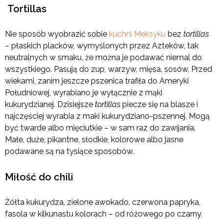
Tortillas
Nie sposób wyobrazić sobie
kuchni Meksyku
bez
tortillas
–
płaskich placków, wymyślonych przez Azteków, tak
neutralnych w smaku, że można je podawać niemal do
wszystkiego. Pasują do zup, warzyw, mięsa, sosów. Przed
wiekami, zanim jeszcze pszenica trafiła do Ameryki
Południowej, wyrabiano je wyłącznie z mąki
kukurydzianej. Dzisiejsze
tortillas
piecze się na blasze i
najczęściej wyrabia z maki kukurydziano-pszennej. Mogą
być twarde albo mięciutkie – w sam raz do zawijania.
Małe, duże, pikantne, słodkie, kolorowe albo jasne
podawane są na tysiące sposobów.
Miłość do chili
Żółta kukurydza, zielone awokado, czerwona papryka,
fasola w kilkunastu kolorach – od różowego po czarny.