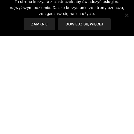
Ta strona korzysta z ciasteczek aby świadczyć usługi na
Tekst: Antonina Majewska
najwyższym poziomie. Dalsze korzystanie ze strony oznacza,
że zgadzasz się na ich użycie.
ZAMKNIJ
DOWIEDZ SIĘ WIĘCEJ