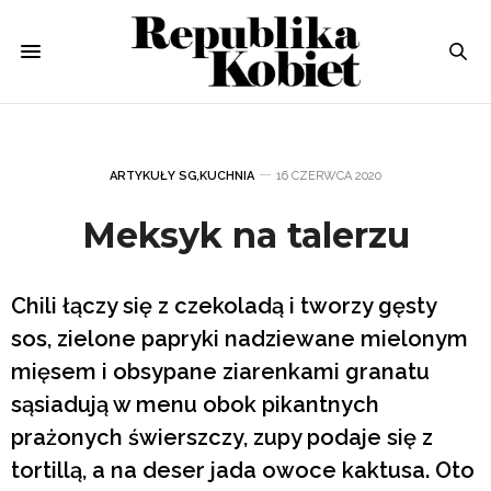
ARTYKUŁY SG
,
KUCHNIA
16 CZERWCA 2020
Meksyk na talerzu
Chili łączy się z czekoladą i tworzy gęsty
sos, zielone papryki nadziewane mielonym
mięsem i obsypane ziarenkami granatu
sąsiadują w menu obok pikantnych
prażonych świerszczy, zupy podaje się z
tortillą, a na deser jada owoce kaktusa. Oto