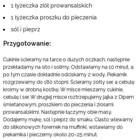
1 łyżeczka ziół prowansalskich
1 łyżeczka proszku do pieczenia
sól i pieprz
Przygotowanie:
Cukinie ścieramy na tarce o dużych oczkach, następnie
przekładamy na sito i solimy. Odstawiamy na 10 minut, a
po tym czasie dokładnie odciskamy z wody. Piekarnik
rozgrzewamy do 180 stopni. Ścieramy żółty ser, a cebulę
kroimy w drobną kostkę. W misce mieszamy cukinie,
cebulę i ser. W drugiej misce roztrzepujemy jajka z Dipem
śmietanowym, proszkiem do pieczenia i ziołami
prowansalskimi. Następnie łączymy obie masy.
Dodajemy mąkę, sól i pieprz do smaku. Ciasto wlewamy
do silikonowych foremek na muffinki, wstawiamy do
piekarnika i pieczemy około 20–25 minut.