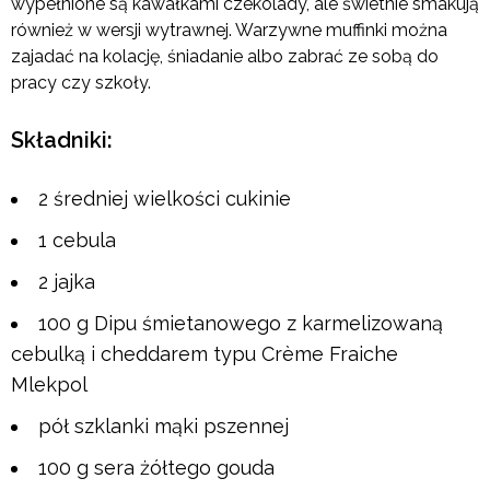
wypełnione są kawałkami czekolady, ale świetnie smakują
również w wersji wytrawnej. Warzywne muffinki można
zajadać na kolację, śniadanie albo zabrać ze sobą do
pracy czy szkoły.
Składniki:
2 średniej wielkości cukinie
1 cebula
2 jajka
100 g Dipu śmietanowego z karmelizowaną
cebulką i cheddarem typu Crème Fraiche
Mlekpol
pół szklanki mąki pszennej
100 g sera żółtego gouda