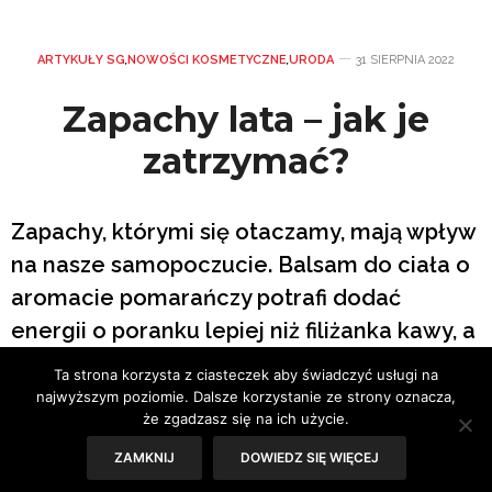
ARTYKUŁY SG
,
NOWOŚCI KOSMETYCZNE
,
URODA
31 SIERPNIA 2022
Zapachy lata – jak je
zatrzymać?
Zapachy, którymi się otaczamy, mają wpływ
na nasze samopoczucie. Balsam do ciała o
aromacie pomarańczy potrafi dodać
energii o poranku lepiej niż filiżanka kawy, a
świeczka pachnąca śliwkami przywołuje
Ta strona korzysta z ciasteczek aby świadczyć usługi na
klimat drożdżowego ciasta z owocami.
najwyższym poziomie. Dalsze korzystanie ze strony oznacza,
że zgadzasz się na ich użycie.
Jakie pachnidła wybrać, aby zatrzymać
ZAMKNIJ
DOWIEDZ SIĘ WIĘCEJ
zapachy lata na dłużej?