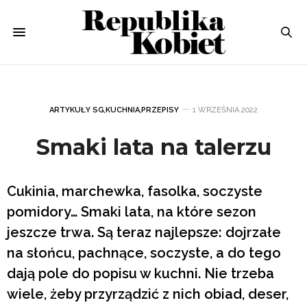
ARTYKUŁY SG
,
KUCHNIA
,
PRZEPISY
1 WRZEŚNIA 2022
Smaki lata na talerzu
Cukinia, marchewka, fasolka, soczyste
pomidory… Smaki lata, na które sezon
jeszcze trwa. Są teraz najlepsze: dojrzałe
na słońcu, pachnące, soczyste, a do tego
dają pole do popisu w kuchni. Nie trzeba
wiele, żeby przyrządzić z nich obiad, deser,