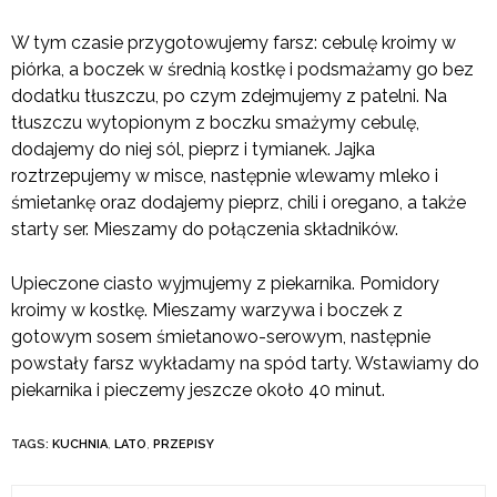
W tym czasie przygotowujemy farsz: cebulę kroimy w
piórka, a boczek w średnią kostkę i podsmażamy go bez
dodatku tłuszczu, po czym zdejmujemy z patelni. Na
tłuszczu wytopionym z boczku smażymy cebulę,
dodajemy do niej sól, pieprz i tymianek. Jajka
roztrzepujemy w misce, następnie wlewamy mleko i
śmietankę oraz dodajemy pieprz, chili i oregano, a także
starty ser. Mieszamy do połączenia składników.
Upieczone ciasto wyjmujemy z piekarnika. Pomidory
kroimy w kostkę. Mieszamy warzywa i boczek z
gotowym sosem śmietanowo-serowym, następnie
powstały farsz wykładamy na spód tarty. Wstawiamy do
piekarnika i pieczemy jeszcze około 40 minut.
TAGS:
KUCHNIA
,
LATO
,
PRZEPISY