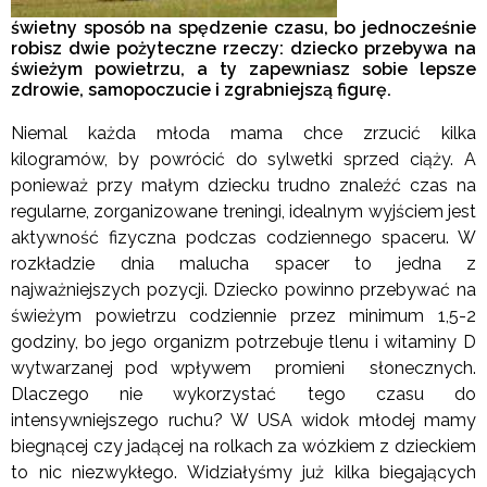
świetny sposób na spędzenie czasu, bo jednocześnie
robisz dwie pożyteczne rzeczy: dziecko przebywa na
świeżym powietrzu, a ty zapewniasz sobie lepsze
zdrowie, samopoczucie i zgrabniejszą figurę.
Niemal każda młoda mama chce zrzucić kilka
kilogramów, by powrócić do sylwetki sprzed ciąży. A
ponieważ przy małym dziecku trudno znaleźć czas na
regularne, zorganizowane treningi, idealnym wyjściem jest
aktywność fizyczna podczas codziennego spaceru. W
rozkładzie dnia malucha spacer to jedna z
najważniejszych pozycji. Dziecko powinno przebywać na
świeżym powietrzu codziennie przez minimum 1,5-2
godziny, bo jego organizm potrzebuje tlenu i witaminy D
wytwarzanej pod wpływem promieni słonecznych.
Dlaczego nie wykorzystać tego czasu do
intensywniejszego ruchu? W USA widok młodej mamy
biegnącej czy jadącej na rolkach za wózkiem z dzieckiem
to nic niezwykłego. Widziałyśmy już kilka biegających