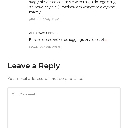
wagę nie zasiedziałam się w domu, a do tego czuję
się rewelacyjnie :) Pozdrawiam wszystkie aktywne
mamy!
5 KWIETNIA 2013 O 13:50
ALICJAWU
PISZE:
Bardzo dobre wózki do joggingu znajdziesz
tu
13 CZERWCA 2012 O 16:39
Leave a Reply
Your email address will not be published.