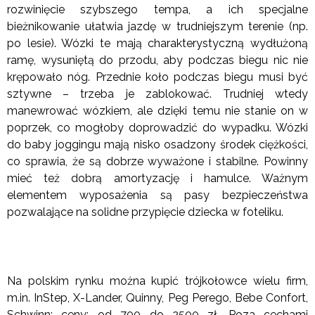
rozwinięcie szybszego tempa, a ich specjalne
bieżnikowanie ułatwia jazdę w trudniejszym terenie (np.
po lesie). Wózki te mają charakterystyczną wydłużoną
ramę, wysuniętą do przodu, aby podczas biegu nic nie
krępowało nóg. Przednie koło podczas biegu musi być
sztywne – trzeba je zablokować. Trudniej wtedy
manewrować wózkiem, ale dzięki temu nie stanie on w
poprzek, co mogłoby doprowadzić do wypadku. Wózki
do baby joggingu mają nisko osadzony środek ciężkości,
co sprawia, że są dobrze wyważone i stabilne. Powinny
mieć też dobrą amortyzację i hamulce. Ważnym
elementem wyposażenia są pasy bezpieczeństwa
pozwalające na solidne przypięcie dziecka w foteliku.
Na polskim rynku można kupić trójkołowce wielu firm,
m.in. InStep, X-Lander, Quinny, Peg Perego, Bebe Confort,
Schwinn; ceny: od 700 do 2500 zł. Poza cechami