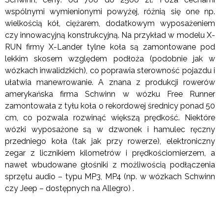
wspólnymi wymienionymi powyżej, różnią się one np.
wielkością kół, ciężarem, dodatkowym wyposażeniem
czy innowacyjną konstrukcyjną. Na przykład w modelu X-
RUN firmy X-Lander tylne koła są zamontowane pod
lekkim skosem względem podłoża (podobnie jak w
wózkach inwalidzkich), co poprawia sterowność pojazdu i
ułatwia manewrowanie. A znana z produkcji rowerów
amerykańska firma Schwinn w wózku Free Runner
zamontowała z tyłu koła o rekordowej średnicy ponad 50
cm, co pozwala rozwinąć większą prędkość. Niektóre
wózki wyposażone są w dzwonek i hamulec ręczny
przedniego koła (tak jak przy rowerze), elektroniczny
zegar z licznikiem kilometrów i prędkościomierzem, a
nawet wbudowane głośniki z możliwością podłączenia
sprzętu audio – typu MP3, MP4 (np. w wózkach Schwinn
czy Jeep – dostępnych na Allegro) .