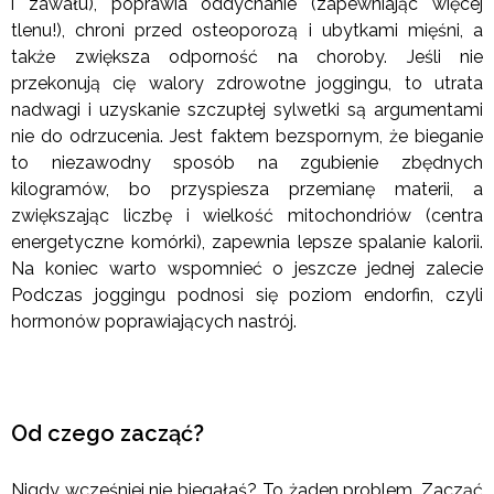
i zawału), poprawia oddychanie (zapewniając więcej
tlenu!), chroni przed osteoporozą i ubytkami mięśni, a
także zwiększa odporność na choroby. Jeśli nie
przekonują cię walory zdrowotne joggingu, to utrata
nadwagi i uzyskanie szczupłej sylwetki są argumentami
nie do odrzucenia. Jest faktem bezspornym, że bieganie
to niezawodny sposób na zgubienie zbędnych
kilogramów, bo przyspiesza przemianę materii, a
zwiększając liczbę i wielkość mitochondriów (centra
energetyczne komórki), zapewnia lepsze spalanie kalorii.
Na koniec warto wspomnieć o jeszcze jednej zalecie
Podczas joggingu podnosi się poziom endorfin, czyli
hormonów poprawiających nastrój.
Od czego zacząć?
Nigdy wcześniej nie biegałaś? To żaden problem. Zacząć