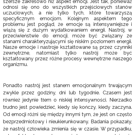
szersze zakresowo niż aspekt emocji. Jest tak, ponieważ
odnosi się ono do wszystkich przejściowych stanów
uczuciowych, a nie tylko tych, które towarzyszą
specyficznym emocjom. Kolejnym aspektem tego
problemu jest pogląd, że emocje są intensywniejsze i
wiążą się z dużym wydatkowaniem energii. Nastrój, w
przeciwieństwie do emocji, może być związany ze
stanami charakteryzującymi się niskim poziomem energii.
Nasze emocje i nastroje kształtowane są przez czynniki
zewnętrzne, natomiast tylko nastrój może być
kształtowany przez różne procesy wewnętrzne naszego
organizmu.
Ponadto nastrój jest stanem emocjonalnym trwającym
zwykle przez godziny, dni lub tygodnie. Czasem jest
również jedynie tłem o niskiej intensywności. Nierzadko
trudno jest powiedzieć, kiedy się kończy, kiedy zaczyna.
Od emocji różni się między innymi tym, że jest on często
bezprzedmiotowy i nieukierunkowany. Badania pokazały,
że nastrój człowieka zmienia się w czasie. W przypadku,