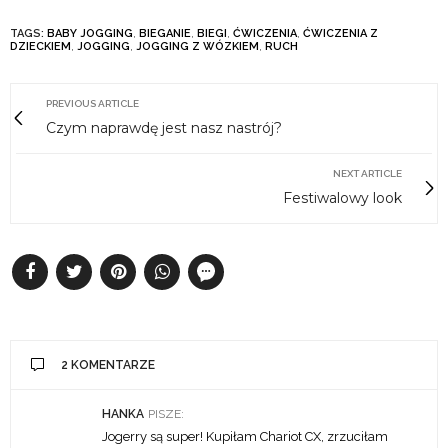
TAGS:
BABY JOGGING
,
BIEGANIE
,
BIEGI
,
ĆWICZENIA
,
ĆWICZENIA Z
DZIECKIEM
,
JOGGING
,
JOGGING Z WÓZKIEM
,
RUCH
PREVIOUS ARTICLE
Czym naprawdę jest nasz nastrój?
NEXT ARTICLE
Festiwalowy look
2 KOMENTARZE
HANKA
PISZE:
Jogerry są super! Kupiłam Chariot CX, zrzuciłam