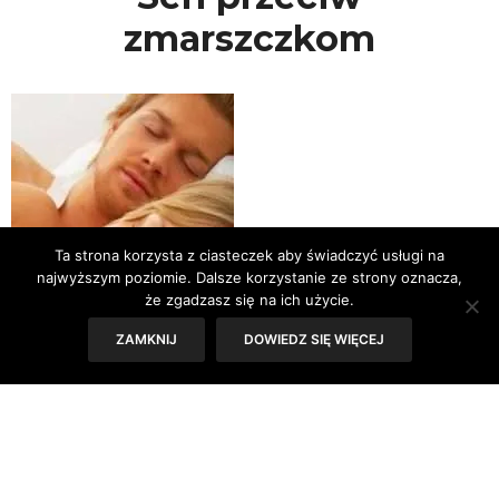
zmarszczkom
Ta strona korzysta z ciasteczek aby świadczyć usługi na
najwyższym poziomie. Dalsze korzystanie ze strony oznacza,
że zgadzasz się na ich użycie.
ZAMKNIJ
DOWIEDZ SIĘ WIĘCEJ
Sen chroni nas przed zbyt szybkim
starzeniem – wpływa na wydzielanie się