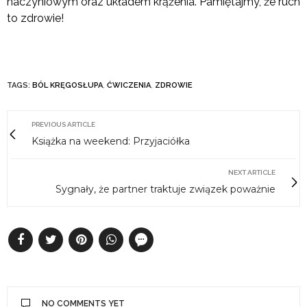
naczyniowym oraz układem krążenia. Pamiętajmy, że ruch
to zdrowie!
TAGS:
BÓL KRĘGOSŁUPA
,
ĆWICZENIA
,
ZDROWIE
PREVIOUS ARTICLE
Książka na weekend: Przyjaciółka
NEXT ARTICLE
Sygnały, że partner traktuje związek poważnie
NO COMMENTS YET