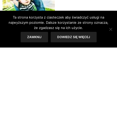
Ta strona korzysta z ciasteczek aby świadczyć usługi na
najwyższym poziomie. Dalsze korzystanie ze strony oznacza,
że zgadzasz się na ich użycie.
ZAMKNIJ
DOWIEDZ SIĘ WIĘCEJ
Sytuacja posiadania dzieci z dwiema różnymi
kobietami ma cechy głębokiego, przewlekłego
kryzysu. Charakterystyczne dla samopoczucia
mężczyzn w nowych związkach są wówczas ucieczki
w głąb siebie, ciągi alkoholowe, fizyczne zniknięcie z
całkowitym oderwaniem się od wszelkich zobowiązań
lub wybuchy agresji i autoagresji. Kryzys nasila się w
kluczowych punktach kalendarza – w długi weekend,
święta, Nowy Rok. Każda decyzja oznacza czyjeś
rozczarowanie.