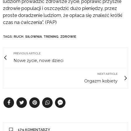
ludziom prowadzić zdrowsze życie, poprawić przyszłe
zdrowie populacji i oszczędzić dużo pieniędzy, przez
proste doradzenie ludziom, że opłaca się znaleźć krótki
czas na ćwiczenia”. (PAP)
TAGS:
RUCH
,
SIŁOWNIA
,
TRENING
,
ZDROWIE
PREVIOUS ARTICLE
Nowe życie, nowe dzieci
NEXT ARTICLE
Orgazm kobiety
179 KOMENTARZY