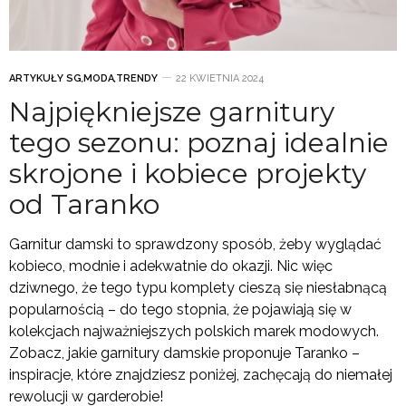
ARTYKUŁY SG
,
MODA
,
TRENDY
22 KWIETNIA 2024
Najpiękniejsze garnitury
tego sezonu: poznaj idealnie
skrojone i kobiece projekty
od Taranko
Garnitur damski to sprawdzony sposób, żeby wyglądać
kobieco, modnie i adekwatnie do okazji. Nic więc
dziwnego, że tego typu komplety cieszą się niesłabnącą
popularnością – do tego stopnia, że pojawiają się w
kolekcjach najważniejszych polskich marek modowych.
Zobacz, jakie garnitury damskie proponuje Taranko –
inspiracje, które znajdziesz poniżej, zachęcają do niemałej
rewolucji w garderobie!