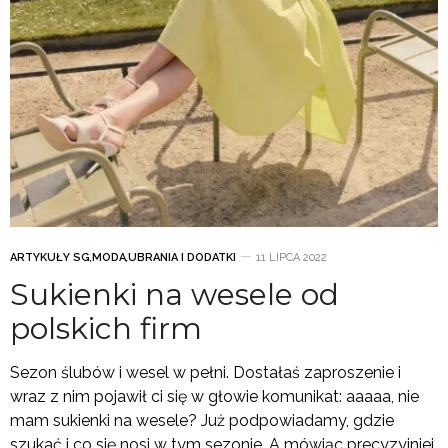
ARTYKUŁY SG
,
MODA
,
UBRANIA I DODATKI
11 LIPCA 2022
Sukienki na wesele od
polskich firm
Sezon ślubów i wesel w pełni. Dostałaś zaproszenie i
wraz z nim pojawił ci się w głowie komunikat: aaaaa, nie
mam sukienki na wesele? Już podpowiadamy, gdzie
szukać i co się nosi w tym sezonie. A mówiąc precyzyjniej