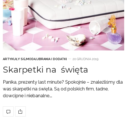
ARTYKUŁY SG
,
MODA
,
UBRANIA I DODATKI
20 GRUDNIA 2019
Skarpetki na święta
Panika, prezenty last minute? Spokojnie – znaleźliśmy dla
was skarpetki na święta. Są od polskich firm, ładne,
dowcipne i niebanalne.…