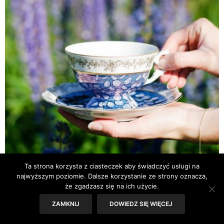
Ta strona korzysta z ciasteczek aby świadczyć usługi na
najwyższym poziomie. Dalsze korzystanie ze strony oznacza,
że zgadzasz się na ich użycie.
AKCESORIA
,
ARTYKUŁY SG
,
DOM
20 WRZEŚNIA 2019
ZAMKNIJ
DOWIEDZ SIĘ WIĘCEJ
Polska porcelana