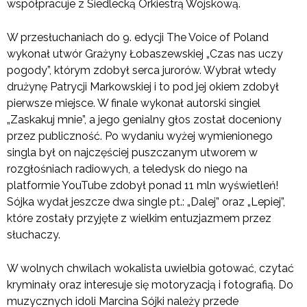
współpracuje z Siedlecką Orkiestrą Wojskową.
W przesłuchaniach do 9. edycji The Voice of Poland
wykonał utwór Grażyny Łobaszewskiej „Czas nas uczy
pogody”, którym zdobył serca jurorów. Wybrał wtedy
drużynę Patrycji Markowskiej i to pod jej okiem zdobył
pierwsze miejsce. W finale wykonał autorski singiel
„Zaskakuj mnie”, a jego genialny głos został doceniony
przez publiczność. Po wydaniu wyżej wymienionego
singla był on najczęściej puszczanym utworem w
rozgłośniach radiowych, a teledysk do niego na
platformie YouTube zdobył ponad 11 mln wyświetleń!
Sójka wydał jeszcze dwa single pt.: „Dalej” oraz „Lepiej”,
które zostały przyjęte z wielkim entuzjazmem przez
słuchaczy.
W wolnych chwilach wokalista uwielbia gotować, czytać
kryminały oraz interesuje się motoryzacją i fotografią. Do
muzycznych idoli Marcina Sójki należy przede