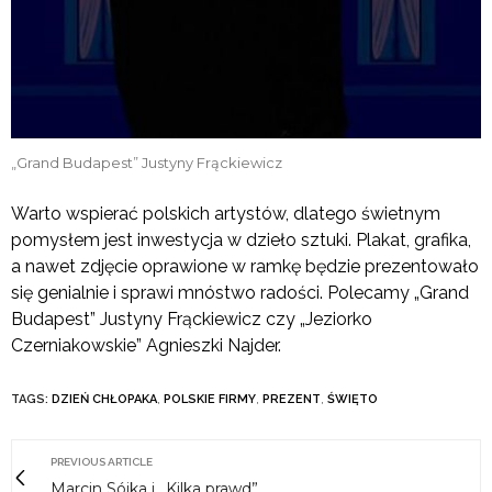
„Grand Budapest” Justyny Frąckiewicz
Warto wspierać polskich artystów, dlatego świetnym
pomysłem jest inwestycja w dzieło sztuki. Plakat, grafika,
a nawet zdjęcie oprawione w ramkę będzie prezentowało
się genialnie i sprawi mnóstwo radości. Polecamy „Grand
Budapest” Justyny Frąckiewicz czy „Jeziorko
Czerniakowskie” Agnieszki Najder.
TAGS:
DZIEŃ CHŁOPAKA
,
POLSKIE FIRMY
,
PREZENT
,
ŚWIĘTO
PREVIOUS ARTICLE
Marcin Sójka i „Kilka prawd”