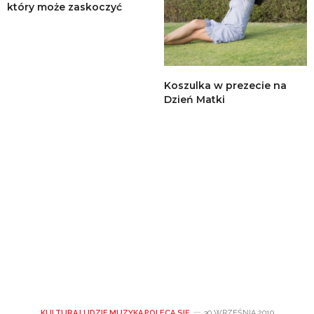
który może zaskoczyć
Koszulka w prezecie na
Dzień Matki
KULTURA
,
LUDZIE
,
MUZYKA
,
POLECA SIĘ
30 WRZEŚNIA 2019