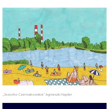
„Jeziorko Czerniakowskie” Agnieszki Najder