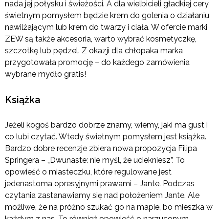
nada jej połysku i świeżości. A dla wielbicieli gładkiej cery
świetnym pomysłem będzie krem do golenia o działaniu
nawilżającym lub krem do twarzy i ciała. W ofercie marki
ZEW są także akcesoria, warto wybrać kosmetyczkę,
szczotkę lub pędzel. Z okazji dla chłopaka marka
przygotowała promocję – do każdego zamówienia
wybrane mydło gratis!
Książka
Jeżeli kogoś bardzo dobrze znamy, wiemy, jaki ma gust i
co lubi czytać. Wtedy świetnym pomysłem jest książka.
Bardzo dobre recenzje zbiera nowa propozycja Filipa
Springera – „Dwunaste: nie myśl, że uciekniesz”. To
opowieść o miasteczku, które regulowane jest
jedenastoma opresyjnymi prawami – Jante. Podczas
czytania zastanawiamy się nad położeniem Jante. Ale
możliwe, że na próżno szukać go na mapie, bo mieszka w
każdym z nas. To również opowieść o narzuconym