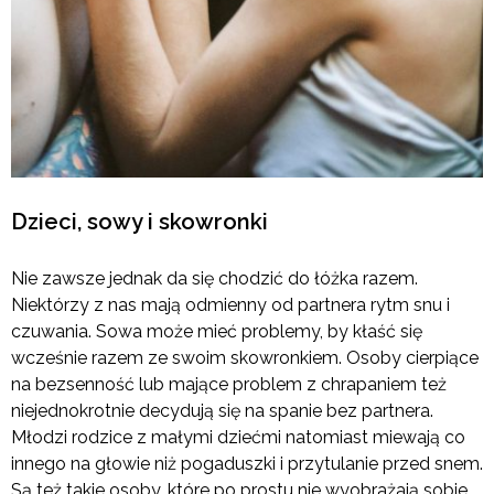
Dzieci, sowy i skowronki
Nie zawsze jednak da się chodzić do łóżka razem.
Niektórzy z nas mają odmienny od partnera rytm snu i
czuwania. Sowa może mieć problemy, by kłaść się
wcześnie razem ze swoim skowronkiem. Osoby cierpiące
na bezsenność lub mające problem z chrapaniem też
niejednokrotnie decydują się na spanie bez partnera.
Młodzi rodzice z małymi dziećmi natomiast miewają co
innego na głowie niż pogaduszki i przytulanie przed snem.
Są też takie osoby, które po prostu nie wyobrażają sobie