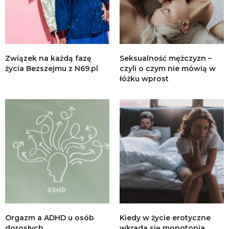
Związek na każdą fazę
Seksualność mężczyzn –
życia Bezszejmu z N69.pl
czyli o czym nie mówią w
łóżku wprost
Orgazm a ADHD u osób
Kiedy w życie erotyczne
dorosłych
wkrada się monotonia