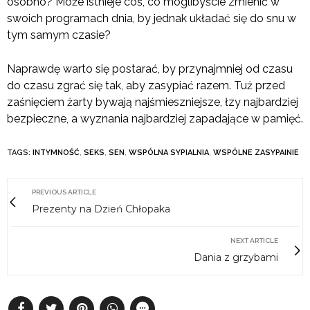
osobno? Może istnieje coś, co moglibyście zmienić w
swoich programach dnia, by jednak układać się do snu w
tym samym czasie?
Naprawdę warto się postarać, by przynajmniej od czasu
do czasu zgrać się tak, aby zasypiać razem. Tuż przed
zaśnięciem żarty bywają najśmieszniejsze, łzy najbardziej
bezpieczne, a wyznania najbardziej zapadające w pamięć.
TAGS:
INTYMNOŚĆ
,
SEKS
,
SEN
,
WSPÓLNA SYPIALNIA
,
WSPÓLNE ZASYPAINIE
PREVIOUS ARTICLE
Prezenty na Dzień Chłopaka
NEXT ARTICLE
Dania z grzybami