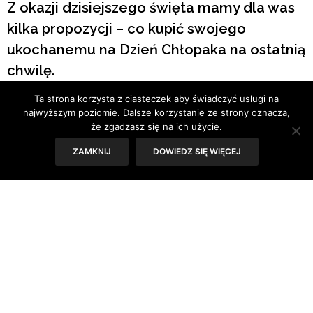
Z okazji dzisiejszego święta mamy dla was
kilka propozycji – co kupić swojego
ukochanemu na Dzień Chłopaka na ostatnią
chwilę.
Ta strona korzysta z ciasteczek aby świadczyć usługi na
Tekst: Patrycja Skwierczyńska
najwyższym poziomie. Dalsze korzystanie ze strony oznacza,
że zgadzasz się na ich użycie.
ZAMKNIJ
DOWIEDZ SIĘ WIĘCEJ