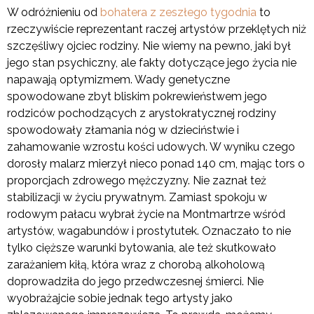
W odróżnieniu od
bohatera z zeszłego tygodnia
to
rzeczywiście reprezentant raczej artystów przeklętych niż
szczęśliwy ojciec rodziny. Nie wiemy na pewno, jaki był
jego stan psychiczny, ale fakty dotyczące jego życia nie
napawają optymizmem. Wady genetyczne
spowodowane zbyt bliskim pokrewieństwem jego
rodziców pochodzących z arystokratycznej rodziny
spowodowały złamania nóg w dzieciństwie i
zahamowanie wzrostu kości udowych. W wyniku czego
dorosły malarz mierzył nieco ponad 140 cm, mając tors o
proporcjach zdrowego mężczyzny. Nie zaznał też
stabilizacji w życiu prywatnym. Zamiast spokoju w
rodowym pałacu wybrał życie na Montmartrze wśród
artystów, wagabundów i prostytutek. Oznaczało to nie
tylko cięższe warunki bytowania, ale też skutkowało
zarażaniem kiłą, która wraz z chorobą alkoholową
doprowadziła do jego przedwczesnej śmierci. Nie
wyobrażajcie sobie jednak tego artysty jako