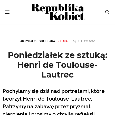
ARTYKUŁY SG
,
KULTURA
,
SZTUKA
24 LUTEGO 2020
Poniedziałek ze sztuką:
Henri de Toulouse-
Lautrec
Pochylamy się dziś nad portretami, które
tworzył Henri de Toulouse-Lautrec.
Patrzymy na zabawę przez pryzmat
cierpienia i prosimy o chwilę refleksji.