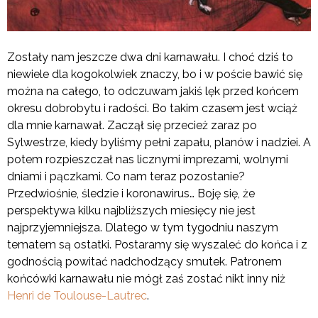
Zostały nam jeszcze dwa dni karnawału. I choć dziś to
niewiele dla kogokolwiek znaczy, bo i w poście bawić się
można na całego, to odczuwam jakiś lęk przed końcem
okresu dobrobytu i radości. Bo takim czasem jest wciąż
dla mnie karnawał. Zaczął się przecież zaraz po
Sylwestrze, kiedy byliśmy pełni zapału, planów i nadziei. A
potem rozpieszczał nas licznymi imprezami, wolnymi
dniami i pączkami. Co nam teraz pozostanie?
Przedwiośnie, śledzie i koronawirus… Boję się, że
perspektywa kilku najbliższych miesięcy nie jest
najprzyjemniejsza. Dlatego w tym tygodniu naszym
tematem są ostatki. Postaramy się wyszaleć do końca i z
godnością powitać nadchodzący smutek. Patronem
końcówki karnawału nie mógł zaś zostać nikt inny niż
Henri de Toulouse-Lautrec
.