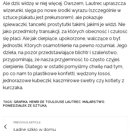
Ale dziś widzę w niej więcej. Owszem, Lautrec upraszcza
wizerunki, sięga po nowe środki wyrazu (szczególnie w
sztuce plakatu jest prekursorem), ale pokazuje
śpiewaczki, tancerki, prostytutki takimi, jakimi je widzi. Nie
jako przedmioty transakcji, za których obecność i czułość
się płaci. Ale jak cierpiące, upokorzone, walczące o byt
jednostki. Których osamotnienie na pewno rozumiał. Jego
dzieła, na pozór przedstawiające blichtr i szaleństwo,
przypominają, że nasza przyjemność to często czyjeś
cierpienie. Dlatego w ostatki pomyślmy chwilę nad tym,
po co nam to plastikowe konfetti, wędzony łosoś,
jednorazowe kubeczki, kaszmirowe swetry czy kotlety z
kurczaka.
TAGS:
GRAFIKA
,
HENRI DE TOULOUSE LAUTREC
,
MALARSTWO
,
PONIEDZIAŁEK ZE SZTUKĄ
PREVIOUS ARTICLE
Ładne szkło w domu