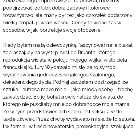
zblazowanego imprezowicza. To prawda, możemy
podejrzewać, że lubił dobrą zabawę i kolorowe
towarzystwo, ale znany był też jako człowiek obdarzony
wielką empatią i wrażliwością. Cechy te widać zaś w
sposobie, w jaki portretuje swoje otoczenie.
Kiedy byłam małą dziewczynką, fascynował mnie plakat
zapraszający na występ Aristide Bruanta, którego
reprodukcja wisiała w pokoju mojego wujka, wielbiciela
francuskiej kultury. Wydawało mi się, że to symbol
wyrafinowania i jednocześnie jakiegoś szalonego,
dekadenckiego życia. Później zaczęłam dostrzegać, że
sztuka Lautreca może mnie – jako młodą osobę – trochę
zawstydzać. Bo jej bohaterowie należą do świata, do
którego nie puściłaby mnie po dobranocce moja mama.
Że w tych przedstawieniach sporo jest seksu, a w tle
także używek. Przez chwilę wydawało mi się, że to sztuka,
i w formie i w treści nowatorska, prowokacyjna, szokująca.