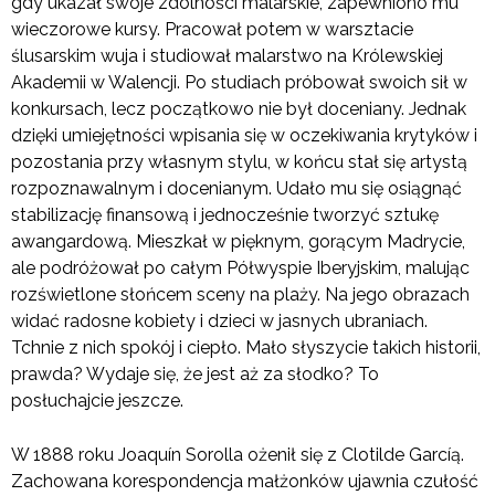
gdy ukazał swoje zdolności malarskie, zapewniono mu
wieczorowe kursy. Pracował potem w warsztacie
ślusarskim wuja i studiował malarstwo na Królewskiej
Akademii w Walencji. Po studiach próbował swoich sił w
konkursach, lecz początkowo nie był doceniany. Jednak
dzięki umiejętności wpisania się w oczekiwania krytyków i
pozostania przy własnym stylu, w końcu stał się artystą
rozpoznawalnym i docenianym. Udało mu się osiągnąć
stabilizację finansową i jednocześnie tworzyć sztukę
awangardową. Mieszkał w pięknym, gorącym Madrycie,
ale podróżował po całym Półwyspie Iberyjskim, malując
rozświetlone słońcem sceny na plaży. Na jego obrazach
widać radosne kobiety i dzieci w jasnych ubraniach.
Tchnie z nich spokój i ciepło. Mało słyszycie takich historii,
prawda? Wydaje się, że jest aż za słodko? To
posłuchajcie jeszcze.
W 1888 roku Joaquín Sorolla ożenił się z Clotilde Garcíą.
Zachowana korespondencja małżonków ujawnia czułość