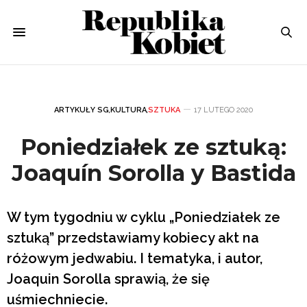
ARTYKUŁY SG
,
KULTURA
,
SZTUKA
17 LUTEGO 2020
Poniedziałek ze sztuką:
Joaquín Sorolla y Bastida
W tym tygodniu w cyklu „Poniedziałek ze
sztuką” przedstawiamy kobiecy akt na
różowym jedwabiu. I tematyka, i autor,
Joaquin Sorolla sprawią, że się
uśmiechniecie.