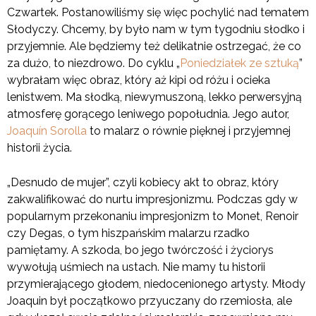
Czwartek. Postanowiliśmy się więc pochylić nad tematem
Słodyczy. Chcemy, by było nam w tym tygodniu słodko i
przyjemnie. Ale będziemy też delikatnie ostrzegać, że co
za dużo, to niezdrowo. Do cyklu „
Poniedziałek ze sztuką
”
wybrałam więc obraz, który aż kipi od różu i ocieka
lenistwem. Ma słodką, niewymuszoną, lekko perwersyjną
atmosferę gorącego leniwego popołudnia. Jego autor,
Joaquín Sorolla
to malarz o równie pięknej i przyjemnej
historii życia.
„Desnudo de mujer”, czyli kobiecy akt to obraz, który
zakwalifikować do nurtu impresjonizmu. Podczas gdy w
popularnym przekonaniu impresjonizm to Monet, Renoir
czy Degas, o tym hiszpańskim malarzu rzadko
pamiętamy. A szkoda, bo jego twórczość i życiorys
wywołują uśmiech na ustach. Nie mamy tu historii
przymierającego głodem, niedocenionego artysty. Młody
Joaquin był początkowo przyuczany do rzemiosła, ale