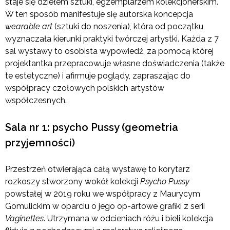
staje się dziełem sztuki, egzemplarzem kolekcjonerskim.
W ten sposób manifestuje się autorska koncepcja
wearable art
(sztuki do noszenia), która od początku
wyznaczała kierunki praktyki twórczej artystki. Każda z 7
sal wystawy to osobista wypowiedź, za pomocą której
projektantka przepracowuje własne doświadczenia (także
te estetyczne) i afirmuje poglądy, zapraszając do
współpracy czołowych polskich artystów
współczesnych.
Sala nr 1: psycho Pussy (geometria
przyjemności)
Przestrzeń otwierająca całą wystawę to korytarz
rozkoszy stworzony wokół kolekcji
Psycho Pussy
powstałej w 2019 roku we współpracy z Maurycym
Gomulickim w oparciu o jego op-artowe grafiki z serii
Vaginettes
. Utrzymana w odcieniach różu i bieli kolekcja