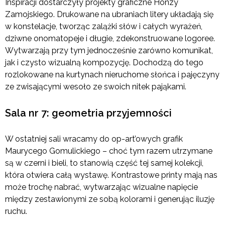
Inspiracji dostarczyły projekty graficzne Honzy
Zamojskiego. Drukowane na ubraniach litery układają się
w konstelacje, tworząc zalążki słów i całych wyrażeń,
dziwne onomatopeje i długie, zdekonstruowane logoree.
Wytwarzają przy tym jednocześnie zarówno komunikat,
jak i czysto wizualną kompozycję. Dochodzą do tego
rozlokowane na kurtynach nieruchome słońca i pajęczyny
ze zwisającymi wesoło ze swoich nitek pająkami.
Sala nr 7: geometria przyjemności
W ostatniej sali wracamy do op-art’owych grafik
Maurycego Gomulickiego – choć tym razem utrzymane
są w czerni i bieli, to stanowią część tej samej kolekcji,
która otwiera całą wystawę. Kontrastowe printy mają nas
może trochę nabrać, wytwarzając wizualne napięcie
między zestawionymi ze sobą kolorami i generując iluzję
ruchu.