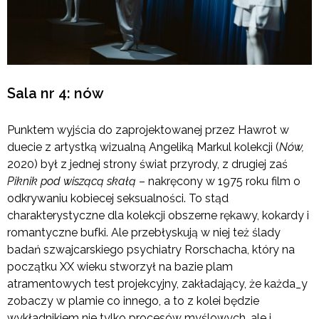
Sala nr 4: nów
Punktem wyjścia do zaprojektowanej przez Hawrot w
duecie z artystką wizualną Angeliką Markul kolekcji (
Nów,
2020) był z jednej strony świat przyrody, z drugiej zaś
Piknik pod wiszącą skałą
– nakręcony w 1975 roku film o
odkrywaniu kobiecej seksualności. To stąd
charakterystyczne dla kolekcji obszerne rękawy, kokardy i
romantyczne bufki. Ale przebłyskują w niej też ślady
badań szwajcarskiego psychiatry Rorschacha, który na
początku XX wieku stworzył na bazie plam
atramentowych test projekcyjny, zakładający, że każda_y
zobaczy w plamie co innego, a to z kolei będzie
wykładnikiem nie tylko procesów myślowych, ale i