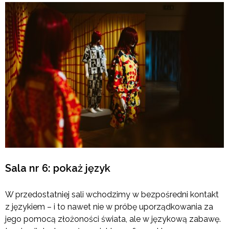
Sala nr 6: pokaż język
W przedostatniej sali wchodzimy w bezpośredni kontakt
z językiem – i to nawet nie w próbę uporządkowania za
jego pomocą złożoności świata, ale w językową zabawę.