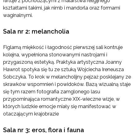
flirtuje z pochodzącymi z malarstwa religijnego
kształtami takimi, jak nimb i mandorla oraz formami
waginalnymi.
Sala nr 2: melancholia
Figlarną miękkość i łagodność pierwszej sali kontruje
kolejna, wypełniona stonowanymi nastrojami i
przygaszoną estetyką. Praktyka artystyczna Joanny
Hawrot spotyka się tu ze sztuką Wojciecha Ireneusza
Sobczyka. To krok w melancholijny pejzaż posklejany ze
skrawków wspomnień i powidoków. Bazą wizualną staje
się tym razem fotografia zamglonego lasu
przypominająca romantyczne XIX-wieczne wizje, w
których ludzkie emocje miały się manifestować w
otaczającym krajobrazie
Sala nr 3: eros, flora i fauna