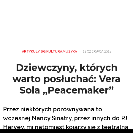
ARTYKUŁY SG
,
KULTURA
,
MUZYKA
21 CZERWCA 2024
Dziewczyny, których
warto posłuchać: Vera
Sola „Peacemaker”
Przez niektórych porównywana to
wczesnej Nancy Sinatry, przez innych do PJ
Harvey, mi natomiast kojarzy się z teatralną