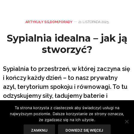
ARTYKUŁY SG
,
DOM
,
PORADY
21 LISTOPADA 2025
Sypialnia idealna – jak ją
stworzyć?
Sypialnia to przestrzeń, w której zaczyna się
i kończy każdy dzień – to nasz prywatny
azyl, terytorium spokoju i równowagi. To tu
odzyskujemy siły, ładujemy baterie i
pozwalamy myślom odpłynąć. Dlatego jej
Ta strona korzysta z ciasteczek aby świadczyć usługi na
aranżacja powinna być przemyślana jak
najwyższym poziomie. Dalsze korzystanie ze strony oznacza,
że zgadzasz się na ich użycie.
dobrze skrojony garnitur – idealnie
ZAMKNIJ
DOWIEDZ SIĘ WIĘCEJ
dopasowana do potrzeb, stylu życia i