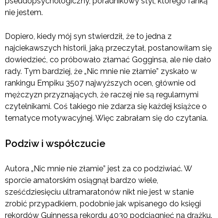
pseudopsychologiczny, poradnikowy styl, którego fanką
nie jestem.
Dopiero, kiedy mój syn stwierdził, że to jedna z
najciekawszych historii, jaką przeczytał, postanowiłam się
dowiedzieć, co próbowało złamać Gogginsa, ale nie dało
rady. Tym bardziej, że „Nic mnie nie złamie” zyskało w
rankingu Empiku 3507 najwyższych ocen, głównie od
mężczyzn przyznających, że raczej nie są regularnymi
czytelnikami. Coś takiego nie zdarza się każdej książce o
tematyce motywacyjnej. Więc zabrałam się do czytania.
Podziw i współczucie
Autora „Nic mnie nie złamie” jest za co podziwiać. W
sporcie amatorskim osiągnął bardzo wiele,
sześćdziesięciu ultramaratonów nikt nie jest w stanie
zrobić przypadkiem, podobnie jak wpisanego do księgi
rekordów Guinnessa rekordu 4030 podciągnięć na drążku.