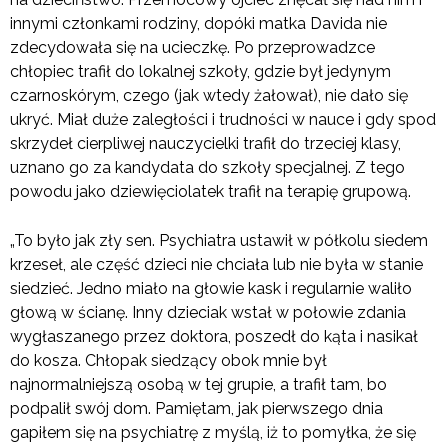
innymi członkami rodziny, dopóki matka Davida nie
zdecydowała się na ucieczkę. Po przeprowadzce
chłopiec trafił do lokalnej szkoły, gdzie był jedynym
czarnoskórym, czego (jak wtedy żałował), nie dało się
ukryć. Miał duże zaległości i trudności w nauce i gdy spod
skrzydeł cierpliwej nauczycielki trafił do trzeciej klasy,
uznano go za kandydata do szkoły specjalnej. Z tego
powodu jako dziewięciolatek trafił na terapię grupową.
„To było jak zły sen. Psychiatra ustawił w półkolu siedem
krzeseł, ale część dzieci nie chciała lub nie była w stanie
siedzieć. Jedno miało na głowie kask i regularnie waliło
głową w ścianę. Inny dzieciak wstał w połowie zdania
wygłaszanego przez doktora, poszedł do kąta i nasikał
do kosza. Chłopak siedzący obok mnie był
najnormalniejszą osobą w tej grupie, a trafił tam, bo
podpalił swój dom. Pamiętam, jak pierwszego dnia
gapiłem się na psychiatrę z myślą, iż to pomyłka, że się