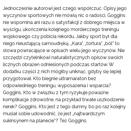
Jednocześnie autorowi jest czego współczuć. Opisy jego
wyczynów sportowych nie mówią nic o radości. Goggins
nie wspomina ani razu o satysfakcji z dobrego miejsca w
wyścigu, ukończenia kolejnego morderczego treningu
wojskowego czy pobicia rekordu. Jakby sport był dla
niego nieustającą samoudręką. „Kara”, „tortura”, „ból” to
słowa powracające w opisach wielu jego wyczynów. Nie
szczędzi czytelnikowi naturalistycznych opisów swoich
licznych obrażeń odniesionych podczas startów. W
dodatku części z nich mógłby uniknąć, gdyby się lepiej
przygotował. Kto biegnie ultramaraton bez
odpowiedniego treningu, wyposażenia i wsparcia?
Goggins. Kto w związku z tym ryzykuje poważne
komplikacje zdrowotne, na przykład trwałe uszkodzenie
nerek? Goggins. Kto jest z tego dumny, bo po raz kolejny
musiał sobie udowodnić, że jest „najtwardszym
sukinsynem na planecie”? Też Goggins.