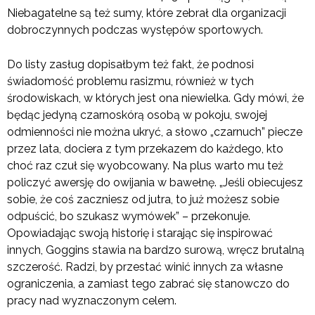
Niebagatelne są też sumy, które zebrał dla organizacji
dobroczynnych podczas występów sportowych.
Do listy zasług dopisałbym też fakt, że podnosi
świadomość problemu rasizmu, również w tych
środowiskach, w których jest ona niewielka. Gdy mówi, że
będąc jedyną czarnoskórą osobą w pokoju, swojej
odmienności nie można ukryć, a słowo „czarnuch” piecze
przez lata, dociera z tym przekazem do każdego, kto
choć raz czuł się wyobcowany. Na plus warto mu też
policzyć awersję do owijania w bawełnę. „Jeśli obiecujesz
sobie, że coś zaczniesz od jutra, to już możesz sobie
odpuścić, bo szukasz wymówek” – przekonuje.
Opowiadając swoją historię i starając się inspirować
innych, Goggins stawia na bardzo surową, wręcz brutalną
szczerość. Radzi, by przestać winić innych za własne
ograniczenia, a zamiast tego zabrać się stanowczo do
pracy nad wyznaczonym celem.