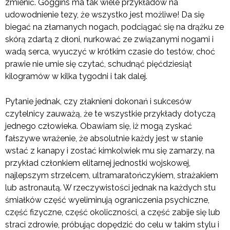
zmienić. Goggins ma tak wiele przykładów na
udowodnienie tezy, że wszystko jest możliwe! Da się
biegać na złamanych nogach, podciągać się na drążku ze
skórą zdartą z dłoni, nurkować ze związanymi nogami i
wadą serca, wyuczyć w krótkim czasie do testów, choć
prawie nie umie się czytać, schudnąć pięćdziesiąt
kilogramów w kilka tygodni i tak dalej.
Pytanie jednak, czy złaknieni dokonań i sukcesów
czytelnicy zauważą, że te wszystkie przykłady dotyczą
jednego człowieka. Obawiam się, iż mogą zyskać
fałszywe wrażenie, że absolutnie każdy jest w stanie
wstać z kanapy i zostać kimkolwiek mu się zamarzy, na
przykład członkiem elitarnej jednostki wojskowej,
najlepszym strzelcem, ultramaratończykiem, strażakiem
lub astronautą. W rzeczywistości jednak na każdych stu
śmiałków część wyeliminują ograniczenia psychiczne,
część fizyczne, część okoliczności, a część zabije się lub
straci zdrowie, próbując dopędzić do celu w takim stylu i