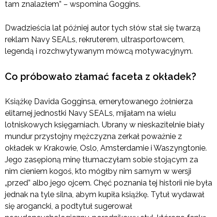
tam znalazłem” – wspomina Goggins.
Dwadzieścia lat później autor tych słów stał się twarzą
reklam Navy SEALs, rekruterem, ultrasportowcem,
legendą i rozchwytywanym mówcą motywacyjnym.
Co próbowało złamać faceta z okładek?
Książkę Davida Gogginsa, emerytowanego żołnierza
elitarnej jednostki Navy SEALs, mijałam na wielu
lotniskowych księgarniach. Ubrany w nieskazitelnie biały
mundur przystojny mężczyzna zerkał poważnie z
okładek w Krakowie, Oslo, Amsterdamie i Waszyngtonie.
Jego zasępioną minę tłumaczyłam sobie stojącym za
nim cieniem kogoś, kto mógłby nim samym w wersji
„przed” albo jego ojcem. Chęć poznania tej historii nie była
jednak na tyle silna, abym kupiła książkę. Tytuł wydawał
się arogancki, a podtytuł sugerował