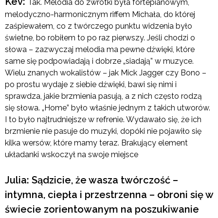
Kev:
Tak. Melodia do zwrotki była fortepianowym,
melodyczno-harmonicznym riffem Michała, do której
zaśpiewałem, co z twórczego punktu widzenia było
świetne, bo robiłem to po raz pierwszy. Jeśli chodzi o
słowa – zazwyczaj melodia ma pewne dźwięki, które
same się podpowiadają i dobrze „siadają” w muzyce.
Wielu znanych wokalistów – jak Mick Jagger czy Bono –
po prostu wydaje z siebie dźwięki, bawi się nimi i
sprawdza, jakie brzmienia pasują, a z nich często rodzą
się słowa. „Home” było właśnie jednym z takich utworów.
I to było najtrudniejsze w refrenie. Wydawało się, że ich
brzmienie nie pasuje do muzyki, dopóki nie pojawiło się
kilka wersów, które mamy teraz. Brakujący element
układanki wskoczył na swoje miejsce
Julia: Sądzicie, że wasza twórczość –
intymna, ciepła i przestrzenna – obroni się w
świecie zorientowanym na poszukiwanie