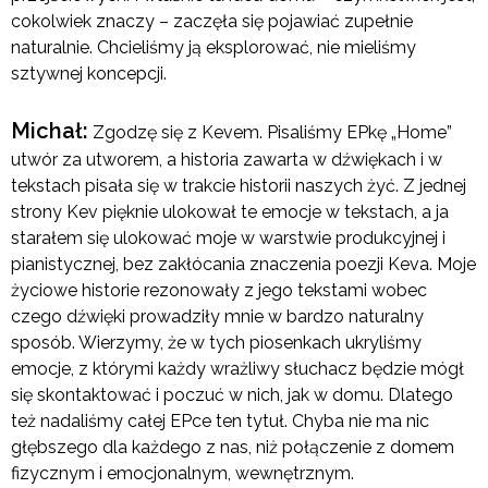
cokolwiek znaczy – zaczęła się pojawiać zupełnie
naturalnie. Chcieliśmy ją eksplorować, nie mieliśmy
sztywnej koncepcji.
Michał:
Zgodzę się z Kevem. Pisaliśmy EPkę „Home”
utwór za utworem, a historia zawarta w dźwiękach i w
tekstach pisała się w trakcie historii naszych żyć. Z jednej
strony Kev pięknie ulokował te emocje w tekstach, a ja
starałem się ulokować moje w warstwie produkcyjnej i
pianistycznej, bez zakłócania znaczenia poezji Keva. Moje
życiowe historie rezonowały z jego tekstami wobec
czego dźwięki prowadziły mnie w bardzo naturalny
sposób. Wierzymy, że w tych piosenkach ukryliśmy
emocje, z którymi każdy wrażliwy słuchacz będzie mógł
się skontaktować i poczuć w nich, jak w domu. Dlatego
też nadaliśmy całej EPce ten tytuł. Chyba nie ma nic
głębszego dla każdego z nas, niż połączenie z domem
fizycznym i emocjonalnym, wewnętrznym.