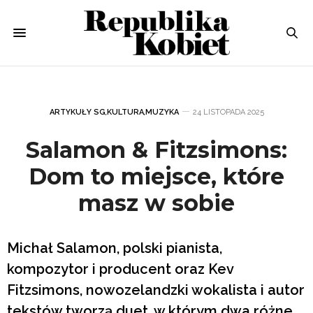
ARTYKUŁY SG
,
KULTURA
,
MUZYKA
24 LISTOPADA 2025
Salamon & Fitzsimons:
Dom to miejsce, które
masz w sobie
Michał Salamon, polski pianista,
kompozytor i producent oraz Kev
Fitzsimons, nowozelandzki wokalista i autor
tekstów tworzą duet, w którym dwa różne