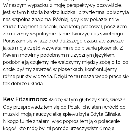
W naszym wypadku, z mojej perspektywy oczywiście,
jest w tym historia bardzo ludzka i przyziemna, połączyła
nas wspólna znajoma. Później, gdy Kev pokazał mi w
studio fragment piosenki, nad którą pracował, poczułem,
że możemy wspólnymi siłami stworzyć coś świetnego.
Poruszam się w jazzie od dłuższego czasu, ale zawsze
jakaś moja część wzywała mnie do pisania piosenek. Z
Kevem mówimy podobnym muzycznym językiem,
podobnie ją czujemy, nie walczymy między sobą o to, co
chcielibyśmy zawrzeć w piosenkach, konfrontujemy
różne punkty widzenia. Dzięki temu nasza współpraca się
tak dobrze układa.
Kev Fitzsimons:
Widzę w tym głębszy sens, wiesz?
Gdy przeprowadziłem się do Polski, chciałem wrócić do
muzyki, moją nauczycielką śpiewu była Edyta Glińska.
Nikogo tu nie znałem, więc poprosiłem ją o polecenie
kogoś, kto mógłby mi pomóc urzeczywistnić moje