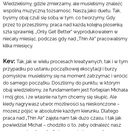
Wiedzieliśmy, gdzie zmierzamy, ale musieliśmy znaleźć
wspólną muzyczną tożsamość. Naszą jako duetu. Tak,
byśmy obaj czuli się sobą w tym, co tworzymy. Gdy
przez to przeszliśmy, praca nad każdą kolejną piosenką
szła sprawniej. „Only Get Better” wyprodukowałem w
niecały miesiąc, podczas gdy nad „Thin Air” pracowaliśmy
kilka miesięcy.
Kev:
Tak, jak w wielu procesach kreatywnych, tak i w tym
przypadku po ustaniu początkowej ekscytacji i burzy
pomysłów, musieliśmy się na moment zatrzymać i wrócić
do samego początku. Doszliśmy do punktu, w którym
obaj wiedzieliśmy, że fundamentem jest fortepian Michała
i mój głos, i że właśnie na tym chcemy się skupić. Ale
kiedy nagrywasz utwór, możliwości są nieskończone –
możesz pójść w absolutnie każdym kierunku. Dlatego
praca nad „Thin Air” zajęła nam tak dużo czasu. I tak jak
powiedział Michał – chodziło o to, żeby odnaleźć nasz