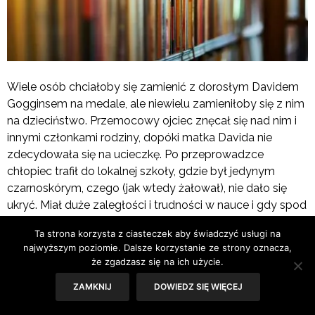
Wiele osób chciałoby się zamienić z dorosłym Davidem
Gogginsem na medale, ale niewielu zamieniłoby się z nim
na dzieciństwo. Przemocowy ojciec znęcał się nad nim i
innymi członkami rodziny, dopóki matka Davida nie
zdecydowała się na ucieczkę. Po przeprowadzce
chłopiec trafił do lokalnej szkoły, gdzie był jedynym
czarnoskórym, czego (jak wtedy żałował), nie dało się
ukryć. Miał duże zaległości i trudności w nauce i gdy spod
skrzydeł cierpliwej nauczycielki trafił do trzeciej klasy,
Ta strona korzysta z ciasteczek aby świadczyć usługi na
uznano go za kandydata do szkoły specjalnej. Z tego
najwyższym poziomie. Dalsze korzystanie ze strony oznacza,
powodu jako dziewięciolatek trafił na terapię grupową.
że zgadzasz się na ich użycie.
ZAMKNIJ
DOWIEDZ SIĘ WIĘCEJ
„To było jak zły sen. Psychiatra ustawił w półkolu siedem
krzeseł, ale część dzieci nie chciała lub nie była w stanie