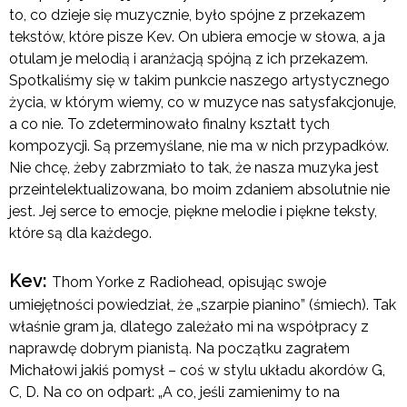
to, co dzieje się muzycznie, było spójne z przekazem
tekstów, które pisze Kev. On ubiera emocje w słowa, a ja
otulam je melodią i aranżacją spójną z ich przekazem.
Spotkaliśmy się w takim punkcie naszego artystycznego
życia, w którym wiemy, co w muzyce nas satysfakcjonuje,
a co nie. To zdeterminowało finalny kształt tych
kompozycji. Są przemyślane, nie ma w nich przypadków.
Nie chcę, żeby zabrzmiało to tak, że nasza muzyka jest
przeintelektualizowana, bo moim zdaniem absolutnie nie
jest. Jej serce to emocje, piękne melodie i piękne teksty,
które są dla każdego.
Kev:
Thom Yorke z Radiohead, opisując swoje
umiejętności powiedział, że „szarpie pianino” (śmiech). Tak
właśnie gram ja, dlatego zależało mi na współpracy z
naprawdę dobrym pianistą. Na początku zagrałem
Michałowi jakiś pomysł – coś w stylu układu akordów G,
C, D. Na co on odparł: „A co, jeśli zamienimy to na