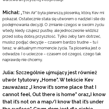
Michał:
„
Thin Air” była pierwszą piosenką, którą Kev mi
pokazał. Ostatecznie stała się utworem o nadziei i sile do
podejmowania decyzji. O zmianie czegoś w swoim życiu
wtedy, kiedy czujesz pustkę, ale jednocześnie widzisz
przed sobą dobrą przyszłość. Tylko żeby tam dotrzeć,
musisz podjąć decyzje – czasem bardzo trudne – tu i
teraz, w aktualnym momencie życia. Ta piosenka jest o
odwadze. I o ucieczce – czasem od czegoś, czego tak
naprawdę nie chcemy.
Julia: Szczególnie ujmujący jest również
utwór tytułowy „Home”. W tekście Kev
zauważasz „I know it’s some place that I
cannot feel, Out there is home” oraz„I know
that it’s not on a map/I know that it’s under
the surface”. Czym dom jest dla ciebie,