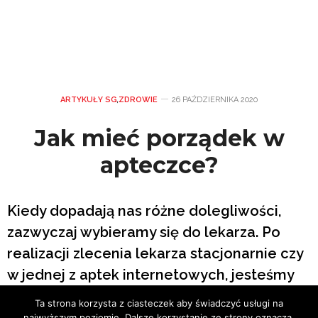
ARTYKUŁY SG
,
ZDROWIE
26 PAŹDZIERNIKA 2020
Jak mieć porządek w
apteczce?
Kiedy dopadają nas różne dolegliwości,
zazwyczaj wybieramy się do lekarza. Po
realizacji zlecenia lekarza stacjonarnie czy
w jednej z aptek internetowych, jesteśmy
przestraszeni liczbą preparatów, które są
Ta strona korzysta z ciasteczek aby świadczyć usługi na
nam niezbędne do poprawy zdrowia. Jak
najwyższym poziomie. Dalsze korzystanie ze strony oznacza,