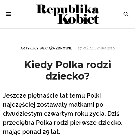
ARTYKUŁY SG
,
CIĄŻA
,
ZDROWIE
27 PAŹDZIERNIKA 2020
Kiedy Polka rodzi
dziecko?
Jeszcze piętnaście lat temu Polki
najczęściej zostawały matkami po
dwudziestym czwartym roku życia. Dziś
przeciętna Polka rodzi pierwsze dziecko,
mając ponad 29 lat.