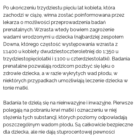
Po ukończeniu trzydziestu pięciu lat kobieta, która
zachodzi w ciążę, winna zostać poinformowana przez
lekarza o możliwości przeprowadzenia badań
prenatalnych. Wzrasta wtedy bowiem zagrożenie
wadami wrodzonymi u dziecka (najbardziej zespołem
Downa, którego częstość występowania wzrasta z
1:1400 u kobiety dwudziestoczteroletniej do 1:350 u
trzydziestopięciolatki i 1:100 u czterdziestolatki). Badania
prenatalne pozwalają rodzicom pozbyć się lęku o
zdrowie dziecka, a w razie wykrytych wad płodu, w
niektórych przypadkach umożliwiają leczenie dziecka w
łonie matki.
Badania te dzielą się na nieinwazyjne i inwazyjne. Pierwsze
polegają na pobraniu krwi matki i oznaczeniu w niej
stężenia tych substancji, których poziomy odpowiadają
poszczególnym wadom płodu. Są całkowicie bezpieczne
dla dziecka, ale nie dają stuprocentowej pewności