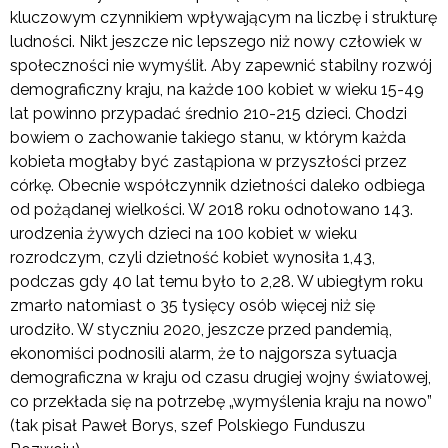
kluczowym czynnikiem wpływającym na liczbę i strukturę
ludności. Nikt jeszcze nic lepszego niż nowy człowiek w
społeczności nie wymyślił. Aby zapewnić stabilny rozwój
demograficzny kraju, na każde 100 kobiet w wieku 15-49
lat powinno przypadać średnio 210-215 dzieci. Chodzi
bowiem o zachowanie takiego stanu, w którym każda
kobieta mogłaby być zastąpiona w przyszłości przez
córkę. Obecnie współczynnik dzietności daleko odbiega
od pożądanej wielkości. W 2018 roku odnotowano 143.
urodzenia żywych dzieci na 100 kobiet w wieku
rozrodczym, czyli dzietność kobiet wynosiła 1,43,
podczas gdy 40 lat temu było to 2,28. W ubiegłym roku
zmarło natomiast o 35 tysięcy osób więcej niż się
urodziło. W styczniu 2020, jeszcze przed pandemią,
ekonomiści podnosili alarm, że to najgorsza sytuacja
demograficzna w kraju od czasu drugiej wojny światowej,
co przekłada się na potrzebę „wymyślenia kraju na nowo”
(tak pisał Paweł Borys, szef Polskiego Funduszu