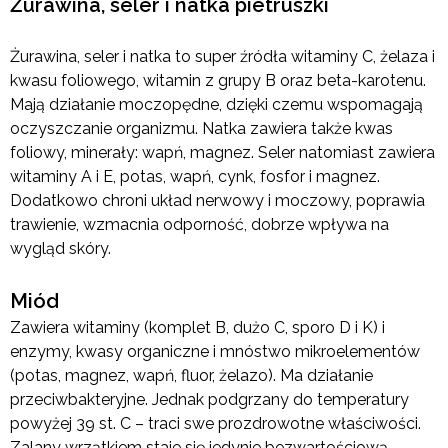
Żurawina, seler i natka pietruszki
Żurawina, seler i natka to super źródła witaminy C, żelaza i
kwasu foliowego, witamin z grupy B oraz beta-karotenu.
Mają działanie moczopędne, dzięki czemu wspomagają
oczyszczanie organizmu. Natka zawiera także kwas
foliowy, minerały: wapń, magnez. Seler natomiast zawiera
witaminy A i E, potas, wapń, cynk, fosfor i magnez.
Dodatkowo chroni układ nerwowy i moczowy, poprawia
trawienie, wzmacnia odporność, dobrze wpływa na
wygląd skóry.
Miód
Zawiera witaminy (komplet B, dużo C, sporo D i K) i
enzymy, kwasy organiczne i mnóstwo mikroelementów
(potas, magnez, wapń, fluor, żelazo). Ma działanie
przeciwbakteryjne. Jednak podgrzany do temperatury
powyżej 39 st. C – traci swe prozdrowotne właściwości.
Zalany wrzątkiem staje się jedynie bezwartościową