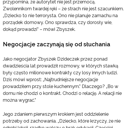
przypomina, że autorytet nie jest przemocą.
Zwolennikom twardej ręki – że strach nie jest szacunkiem.
„Dziecko to nie terrorysta. Ono nie planuje zamachu na
porządek domowy. Ono sprawdza, czy dorosły wie,
dokąd prowadzi” – mówi Zbyszek.
Negocjacje zaczynają się od słuchania
Jako negocjator Zbyszek Dzideczek przez ponad
dwadzieścia lat prowadził rozmowy, w których stawką
były często milionowe kontrakty czy losy innych ludzi.
Dziś mówi wprost: „Najtrudniejsze negocjacje
prowadziłem przy stole kuchennym.” Dlaczego? „Bo w
domu nie chodzi o kontrakt. Chodzi o relację. A relacji nie
można wygrać.”
Jego zdaniem pierwszym krokiem jest oddzielenie
potrzeby od zachowania. „Dziecko, które krzyczy, że nie
odrobi lekcji, rzadko walczy o brak edukacji. Częściej