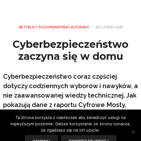
ARTYKUŁY SG
,
DOM
,
INSPIRACJE
,
PORADY
26 LUTEGO 2026
Cyberbezpieczeństwo
zaczyna się w domu
Cyberbezpieczeństwo coraz częściej
dotyczy codziennych wyborów i nawyków, a
nie zaawansowanej wiedzy technicznej. Jak
pokazują dane z raportu Cyfrowe Mosty,
kluczową rolę w budowaniu bezpiecznego
Ta strona korzysta z ciasteczek aby świadczyć usługi na
środowiska cyfrowego dla dzieci
najwyższym poziomie. Dalsze korzystanie ze strony oznacza,
że zgadzasz się na ich użycie.
odgrywają dziś rodzice – poprzez rozmowę,