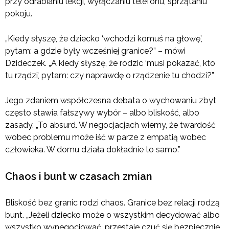
przy odrabianiu lekcji, wyłączaniu telefonu, sprzątaniu
pokoju.
„Kiedy słyszę, że dziecko ‘wchodzi komuś na głowę’,
pytam: a gdzie były wcześniej granice?” – mówi
Dzideczek. „A kiedy słyszę, że rodzic ‘musi pokazać, kto
tu rządzi’, pytam: czy naprawdę o rządzenie tu chodzi?”
Jego zdaniem współczesna debata o wychowaniu zbyt
często stawia fałszywy wybór – albo bliskość, albo
zasady. „To absurd. W negocjacjach wiemy, że twardość
wobec problemu może iść w parze z empatią wobec
człowieka. W domu działa dokładnie to samo.”
Chaos i bunt w czasach zmian
Bliskość bez granic rodzi chaos. Granice bez relacji rodzą
bunt. „Jeżeli dziecko może o wszystkim decydować albo
wszystko wynegocjować, przestaje czuć się bezpiecznie,