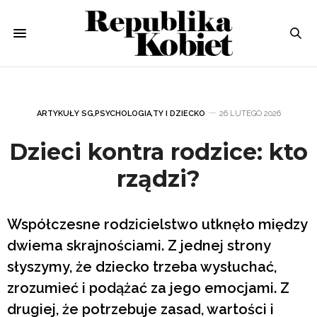
ARTYKUŁY SG
,
PSYCHOLOGIA
,
TY I DZIECKO
26 LUTEGO 2026
Dzieci kontra rodzice: kto
rządzi?
Współczesne rodzicielstwo utknęło między
dwiema skrajnościami. Z jednej strony
słyszymy, że dziecko trzeba wysłuchać,
zrozumieć i podążać za jego emocjami. Z
drugiej, że potrzebuje zasad, wartości i