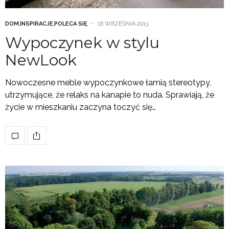
DOM
,
INSPIRACJE
,
POLECA SIĘ
16 WRZEŚNIA 2013
Wypoczynek w stylu
NewLook
Nowoczesne meble wypoczynkowe łamią stereotypy,
utrzymujące, że relaks na kanapie to nuda. Sprawiają, że
życie w mieszkaniu zaczyna toczyć się…