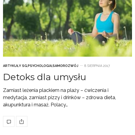
ARTYKUŁY SG
,
PSYCHOLOGIA
,
SAMOROZWÓJ
8 SIERPNIA 2017
Detoks dla umysłu
Zamiast leżenia plackiem na plaży – ćwiczenia i
medytacja, zamiast pizzy i drinków – zdrowa dieta,
akupunktura i masaż. Polacy…