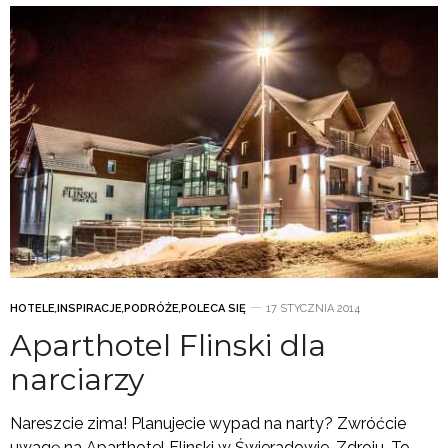
HOTELE
,
INSPIRACJE
,
PODRÓŻE
,
POLECA SIĘ
17 STYCZNIA 2014
Aparthotel Flinski dla
narciarzy
Nareszcie zima! Planujecie wypad na narty? Zwróćcie
uwagę na Aparthotel Flinski w Świeradowie-Zdroju. To