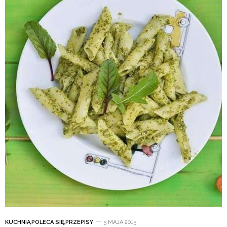
KUCHNIA
,
POLECA SIĘ
,
PRZEPISY
5 MAJA 2015