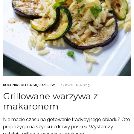
KUCHNIA
,
POLECA SIĘ
,
PRZEPISY
17 KWIETNIA 2015
Grillowane warzywa z
makaronem
Nie macie czasu na gotowanie tradycyjnego obiadu? Oto
propozycja na szybki i zdrowy posiłek. Wystarczy
patelnia grillowa, warzywa i makaron.…