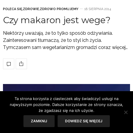
POLECA SIĘ
,
ZDROWIE
,
ZDROWO PROMUJEMY
18 SIERPNIA 2014
Czy makaron jest wege?
Niektórzy uważają, że to tylko sposób odżywiania.
Zainteresowani tłumaczą, że to styl ich życia.
Tymczasem sam wegetarianizm gromadzi coraz więcej…
Ta strona korzysta z ciasteczek aby świadczyć usługi na
najwyższym poziomie. Dalsze korzystanie ze strony oznacza,
że zgadzasz się na ich użycie.
ZAMKNIJ
DOWIEDZ SIĘ WIĘCEJ