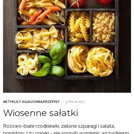
ARTYKUŁY SG
,
KUCHNIA
,
PRZEPISY
5 MAJA 2017
Wiosenne sałatki
Różowo-białe rzodkiewki, zielone szparagi i sałata,
pomidory czy ogórki – nie sposób wymienić wszystkiego,