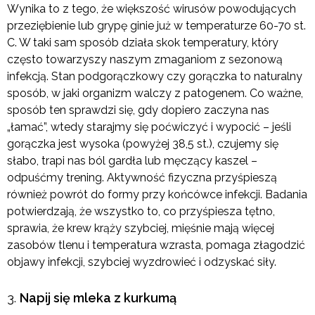
Wynika to z tego, że większość wirusów powodujących
przeziębienie lub grypę ginie już w temperaturze 60-70 st.
C. W taki sam sposób działa skok temperatury, który
często towarzyszy naszym zmaganiom z sezonową
infekcją. Stan podgorączkowy czy gorączka to naturalny
sposób, w jaki organizm walczy z patogenem. Co ważne,
sposób ten sprawdzi się, gdy dopiero zaczyna nas
„łamać”, wtedy starajmy się poćwiczyć i wypocić – jeśli
gorączka jest wysoka (powyżej 38,5 st.), czujemy się
słabo, trapi nas ból gardła lub męczący kaszel –
odpuśćmy trening. Aktywność fizyczna przyśpieszą
również powrót do formy przy końcówce infekcji. Badania
potwierdzają, że wszystko to, co przyśpiesza tętno,
sprawia, że krew krąży szybciej, mięśnie mają więcej
zasobów tlenu i temperatura wzrasta, pomaga złagodzić
objawy infekcji, szybciej wyzdrowieć i odzyskać siły.
Napij się mleka z kurkumą