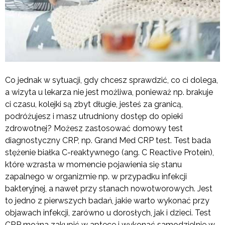
Co jednak w sytuacji, gdy chcesz sprawdzić, co ci dolega,
a wizyta u lekarza nie jest możliwa, ponieważ np. brakuje
ci czasu, kolejki są zbyt długie, jesteś za granicą,
podróżujesz i masz utrudniony dostęp do opieki
zdrowotnej? Możesz zastosować domowy test
diagnostyczny CRP, np. Grand Med CRP test. Test bada
stężenie białka C-reaktywnego (ang. C Reactive Protein),
które wzrasta w momencie pojawienia się stanu
zapalnego w organizmie np. w przypadku infekcji
bakteryjnej, a nawet przy stanach nowotworowych. Jest
to jedno z pierwszych badań, jakie warto wykonać przy
objawach infekcji, zarówno u dorosłych, jak i dzieci. Test
CRP można zakupić w aptece i wykonać samodzielnie w