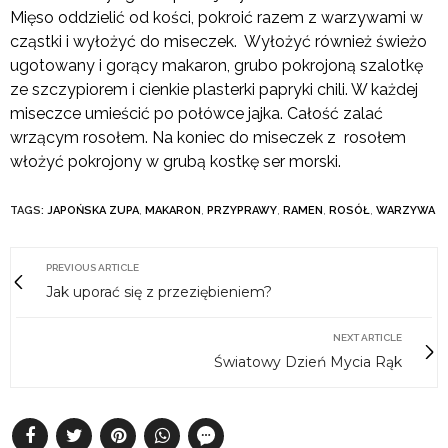
Mięso oddzielić od kości, pokroić razem z warzywami w
cząstki i wyłożyć do miseczek. Wyłożyć również świeżo
ugotowany i gorący makaron, grubo pokrojoną szalotkę
ze szczypiorem i cienkie plasterki papryki chili. W każdej
miseczce umieścić po połówce jajka. Całość zalać
wrzącym rosołem. Na koniec do miseczek z rosołem
włożyć pokrojony w grubą kostkę ser morski.
TAGS:
JAPOŃSKA ZUPA
,
MAKARON
,
PRZYPRAWY
,
RAMEN
,
ROSÓŁ
,
WARZYWA
PREVIOUS ARTICLE
Jak uporać się z przeziębieniem?
NEXT ARTICLE
Światowy Dzień Mycia Rąk