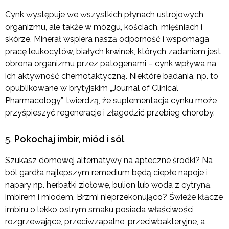
Cynk występuje we wszystkich płynach ustrojowych
organizmu, ale także w mózgu, kościach, mięśniach i
skórze. Minerał wspiera naszą odporność i wspomaga
pracę leukocytów, białych krwinek, których zadaniem jest
obrona organizmu przez patogenami – cynk wpływa na
ich aktywność chemotaktyczną. Niektóre badania, np. to
opublikowane w brytyjskim „Journal of Clinical
Pharmacology”, twierdzą, że suplementacja cynku może
przyśpieszyć regenerację i złagodzić przebieg choroby.
Pokochaj imbir, miód i sól
Szukasz domowej alternatywy na apteczne środki? Na
ból gardła najlepszym remedium będą ciepłe napoje i
napary np. herbatki ziołowe, bulion lub woda z cytryną,
imbirem i miodem. Brzmi nieprzekonująco? Świeże kłącze
imbiru o lekko ostrym smaku posiada właściwości
rozgrzewające, przeciwzapalne, przeciwbakteryjne, a