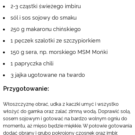
2-3 cząstki świeżego imbiru
sól i sos sojowy do smaku
250 g makaronu chińskiego
1 pęczek szalotki ze szczypiorkiem
150 g sera, np. morskiego MSM Mońki
1 papryczka chili
3 jajka ugotowane na twardo
Przygotowanie:
Włoszczyznę obrać, udka z kaczki umyć i wszystko
włożyć do garnka oraz zalać zimną wodą. Doprawić solą,
sosem sojowym i gotować na bardzo wolnym ogniu do
momentu, aż mięso będzie miękkie. W połowie gotowania
dodać obrany i grubo pokrojony czosnek oraz imbir.