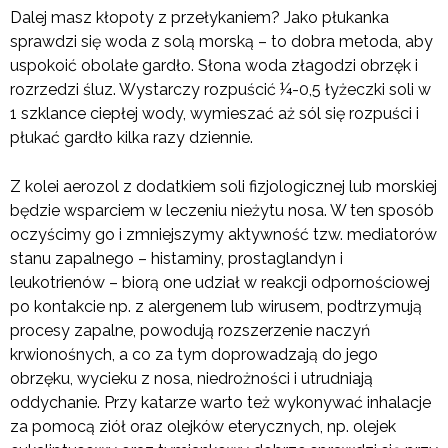
Dalej masz kłopoty z przełykaniem? Jako płukanka
sprawdzi się woda z solą morską – to dobra metoda, aby
uspokoić obolałe gardło. Słona woda złagodzi obrzęk i
rozrzedzi śluz. Wystarczy rozpuścić ¼-0,5 łyżeczki soli w
1 szklance ciepłej wody, wymieszać aż sól się rozpuści i
płukać gardło kilka razy dziennie.
Z kolei aerozol z dodatkiem soli fizjologicznej lub morskiej
będzie wsparciem w leczeniu nieżytu nosa. W ten sposób
oczyścimy go i zmniejszymy aktywność tzw. mediatorów
stanu zapalnego – histaminy, prostaglandyn i
leukotrienów – biorą one udział w reakcji odpornościowej
po kontakcie np. z alergenem lub wirusem, podtrzymują
procesy zapalne, powodują rozszerzenie naczyń
krwionośnych, a co za tym doprowadzają do jego
obrzęku, wycieku z nosa, niedrożności i utrudniają
oddychanie. Przy katarze warto też wykonywać inhalacje
za pomocą ziół oraz olejków eterycznych, np. olejek