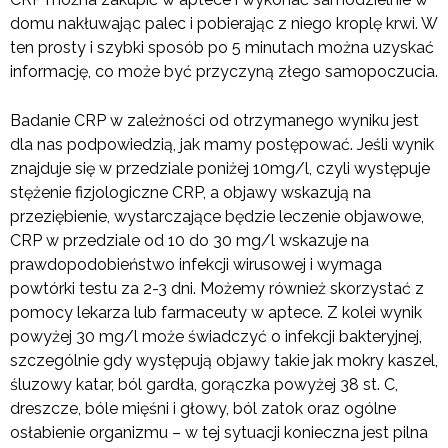
domu nakłuwając palec i pobierając z niego kroplę krwi. W
ten prosty i szybki sposób po 5 minutach można uzyskać
informację, co może być przyczyną złego samopoczucia.
Badanie CRP w zależności od otrzymanego wyniku jest
dla nas podpowiedzią, jak mamy postępować. Jeśli wynik
znajduje się w przedziale poniżej 10mg/l, czyli występuje
stężenie fizjologiczne CRP, a objawy wskazują na
przeziębienie, wystarczające będzie leczenie objawowe,
CRP w przedziale od 10 do 30 mg/l wskazuje na
prawdopodobieństwo infekcji wirusowej i wymaga
powtórki testu za 2-3 dni. Możemy również skorzystać z
pomocy lekarza lub farmaceuty w aptece. Z kolei wynik
powyżej 30 mg/l może świadczyć o infekcji bakteryjnej,
szczególnie gdy występują objawy takie jak mokry kaszel,
śluzowy katar, ból gardła, gorączka powyżej 38 st. C,
dreszcze, bóle mięśni i głowy, ból zatok oraz ogólne
osłabienie organizmu – w tej sytuacji konieczna jest pilna