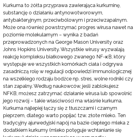
Kurkuma to żółta przyprawa zawierająca kurkuminę,
substancję o działaniu antynowotworowym,
antybakteryjnym, przeciwbólowym i przeciwzapalnym.
Może ona również powstrzymać progres wirusa nawet na
poziomie molekularnym – wynika z badań
przeprowadzonych na George Mason University oraz
Johns Hopkins University. Wszystkie wirusy wyzwalają
reakcję kompleksu białkowego zwanego NF-κB, który
występuje we wszystkich komórkach ciała i odgrywa
zasadniczą rolę w regulacji odpowiedzi immunologicznej
na wszelkiego rodzaju bodźce np. stres, wolne rodniki czy
stan zapalny. Według naukowców, jeśli zablokujesz
NFKB, możesz zatrzymać działanie wirusa lub spowolnić
jego rozwój – takie właściwości ma właśnie kurkuma.
Kurkuma najlepiej łączy się z tłuszczami i czarnym
pieprzem, dlatego warto popijać tzw. złote mleko. Ten
tradycyjny ajurwedyjski napój na bazie ciepłego mleka z
dodatkiem kurkumy (mleko potęguje wchłanianie się