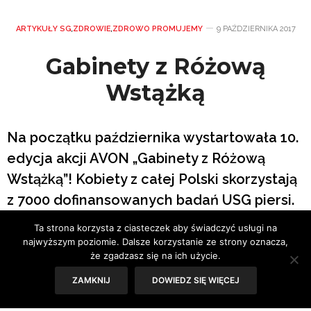
ARTYKUŁY SG
,
ZDROWIE
,
ZDROWO PROMUJEMY
9 PAŹDZIERNIKA 2017
Gabinety z Różową
Wstążką
Na początku października wystartowała 10.
edycja akcji AVON „Gabinety z Różową
Wstążką”! Kobiety z całej Polski skorzystają
z 7000 dofinansowanych badań USG piersi.
Akcja prowadzona będzie przez cały
Ta strona korzysta z ciasteczek aby świadczyć usługi na
październik we współpracy ze
najwyższym poziomie. Dalsze korzystanie ze strony oznacza,
że zgadzasz się na ich użycie.
Stowarzyszeniem ,,Amazonki’’ Warszawa-
Centrum.
ZAMKNIJ
DOWIEDZ SIĘ WIĘCEJ