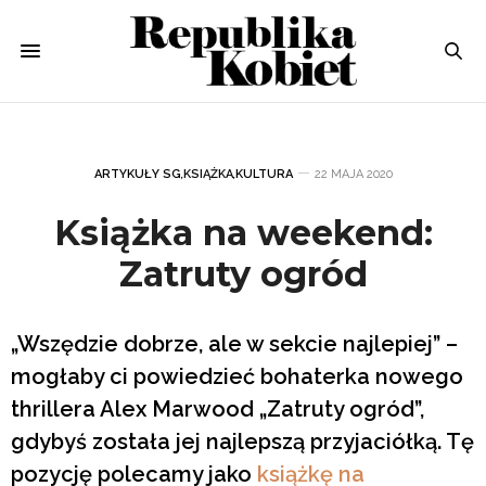
ARTYKUŁY SG
,
KSIĄŻKA
,
KULTURA
22 MAJA 2020
Książka na weekend:
Zatruty ogród
„Wszędzie dobrze, ale w sekcie najlepiej” –
mogłaby ci powiedzieć bohaterka nowego
thrillera Alex Marwood „Zatruty ogród”,
gdybyś została jej najlepszą przyjaciółką. Tę
pozycję polecamy jako
książkę na