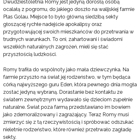
Dwudziestoletnia Romy jest jedyną dorosłą osobą
ocalałą z pogromu, do jakiego doszło na walijskiej farmie
Plas Golau. Miejsce to było główną siedzibą sekty
głoszącej rychłe nadejście apokalipsy oraz
przygotowującej swoich mieszkańców do przetrwania w
trudnych warunkach. To oni, zahartowani i świadomi
wszelkich naturalnych zagrożeń, mieli się stać
przyszłością ludzkości.
Romy trafiła do wspólnoty jako mała dziewczynka. Na
farmie przyszło na świat jej rodzeństwo, w tym będąca
córką najwyższego guru Eden, która pewnego dnia mogła
zostać jedyną wybraną. Dorastanie bez kontaktu ze
światem zewnętrznym wydawało się dzieciom zupełnie
naturalne. Świat poza farmą przedstawiano im bowiem
jako zdemoralizowany i zagrażający. Teraz Romy musi
zmierzyć się z tą rzeczywistością i spróbować odszukać
nieletnie rodzeństwo, które również przetrwało zagładę
sekty.