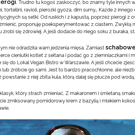
ierogi
. Trudno tu kogoś zaskoczyć, bo znamy tyle innych w
ni, tortellini, ravioli, pierożki gyoza, dim sumy… Każde z inneg
cyjnych są setki. Od ruskich i z kapustą, poprzez pierogi z
 zmienić, proponuję poeksperymentować z ciastem. Zwykłą
zrobi się zdrowiej. A jeśli dodacie do niego soku z buraka, st
schabow
ym nie odradziła wam jedzenia mięsa. Zamiast
erce cieniutki kotlet z seitana i podać go z ziemniaczkami i m
e się do Lokal Vegan Bistro w Warszawie. A jeśli chcecie zje
lub zróbcie go sami. Jest to bardzo pracochłonne, ale niezby
 powstanie z niej zbita kula, którą dalej się płucze pod wodą,
 klasyk, który strach zmieniać. Z makaronem i śmietaną smakuje
cie zmiksowany pomidorowy krem z bazylią i mlekiem kokos
awie.