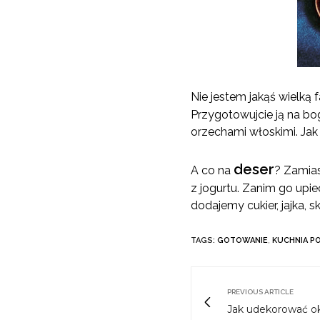
Nie jestem jakąś wielką 
Przygotowujcie ją na b
orzechami włoskimi. Jak
deser
A co na
? Zamias
z jogurtu. Zanim go upi
dodajemy cukier, jajka,
TAGS:
GOTOWANIE
,
KUCHNIA P
PREVIOUS ARTICLE
Jak udekorować o