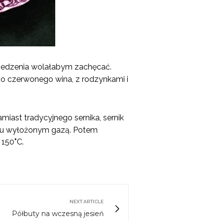
ej jedzenia wolałabym zachęcać.
o czerwonego wina, z rodzynkami i
iast tradycyjnego sernika, sernik
itku wyłożonym gazą. Potem
 150
°
C.
NEXT ARTICLE
Półbuty na wczesną jesień