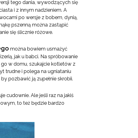
ersji tego dania, wywodzących się
o ciasta i z innym nadzieniem. A
 owocami po wersje z bobem, dynią,
 mąkę pszenną można zastąpić
anie się ślicznie różowe.
ego
można bowiem usmażyć
izerią, jak u babci. Na spróbowanie
ść go w domu, szukajcie kotletów z
t trudne i polega na ugniataniu
 by pozbawić ją zupełnie skrobii.
 cudownie. Ale jeśli raz na jakiś
owym, to też będzie bardzo