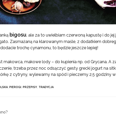
bigosu
fanką
, ale za to uwielbiam czerwoną kapustę i do j
ogato. Zasmażaną na klarowanym maśle, z dodatkiem dobreg
 dodacie trochę cynamonu, to będzie jeszcze lepiej!
t makowca, makowe lody – do kupienia np. od Grycana. A zam
eczenie, trzeba przez noc odsączyć gesty grecki jogurt na s
 skórkę z cytryny, wylewamy na spód i pieczemy 2,5 godziny w
OLSKA
,
PIEROGI
,
PRZEPISY
,
TRADYCJA
kno?