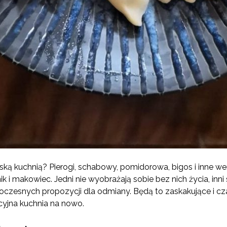
lską kuchnią? Pierogi, schabowy, pomidorowa, bigos i inne w
k i makowiec. Jedni nie wyobrażają sobie bez nich życia, inni 
oczesnych propozycji dla odmiany. Będą to zaskakujące i c
ycyjna kuchnia na nowo.