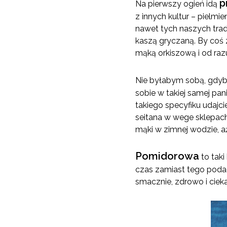
p
Na pierwszy ogień idą
z innych kultur – pielmie
nawet tych naszych trady
kaszą gryczaną. By coś
mąką orkiszową i od razu 
Nie byłabym sobą, gdyb
sobie w takiej samej pani
takiego specyfiku udajci
seitana w wege sklepach 
mąki w zimnej wodzie, aż
Pomidorowa
to taki
czas zamiast tego poda
smacznie, zdrowo i ciek