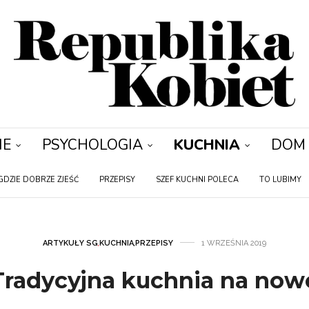
IE
PSYCHOLOGIA
KUCHNIA
DOM
GDZIE DOBRZE ZJEŚĆ
PRZEPISY
SZEF KUCHNI POLECA
TO LUBIMY
ARTYKUŁY SG
,
KUCHNIA
,
PRZEPISY
1 WRZEŚNIA 2019
Tradycyjna kuchnia na now