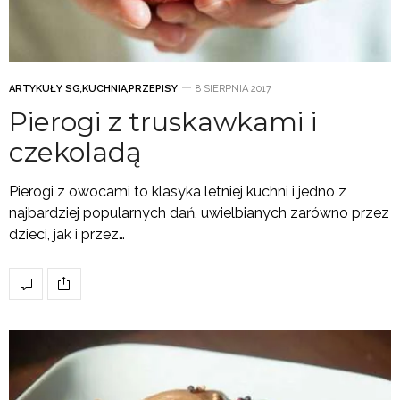
ARTYKUŁY SG
,
KUCHNIA
,
PRZEPISY
8 SIERPNIA 2017
Pierogi z truskawkami i
czekoladą
Pierogi z owocami to klasyka letniej kuchni i jedno z
najbardziej popularnych dań, uwielbianych zarówno przez
dzieci, jak i przez…