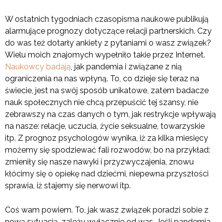
W ostatnich tygodniach czasopisma naukowe publikują
alarmujące prognozy dotyczące relacji partnerskich. Czy
do was też dotarły ankiety z pytaniami o wasz związek?
Wielu moich znajomych wypełniło takie przez Internet.
Naukowcy badają
, jak pandemia i związane z nią
ograniczenia na nas wpłyną. To, co dzieje się teraz na
świecie, jest na swój sposób unikatowe, zatem badacze
nauk społecznych nie chcą przepuścić tej szansy, nie
zebrawszy na czas danych o tym, jak restrykcje wpływają
na nasze: relacje, uczucia, życie seksualne, towarzyskie
itp. Z prognoz psychologów wynika, iż za kilka miesięcy
możemy się spodziewać fali rozwodów, bo na przykład:
zmieniły się nasze nawyki i przyzwyczajenia, znowu
kłócimy się o opiekę nad dziećmi, niepewna przyszłości
sprawia, iż stajemy się nerwowi itp.
Coś wam powiem. To, jak wasz związek poradzi sobie z
nową sytuacją, zależy wyłącznie od was. Jeśli pandemia