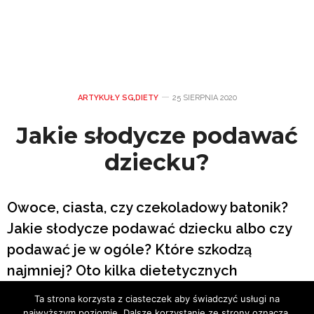
ARTYKUŁY SG
,
DIETY
25 SIERPNIA 2020
Jakie słodycze podawać
dziecku?
Owoce, ciasta, czy czekoladowy batonik?
Jakie słodycze podawać dziecku albo czy
podawać je w ogóle? Które szkodzą
najmniej? Oto kilka dietetycznych
wskazówek dla obecnych i przyszłych
Ta strona korzysta z ciasteczek aby świadczyć usługi na
rodziców.
najwyższym poziomie. Dalsze korzystanie ze strony oznacza,