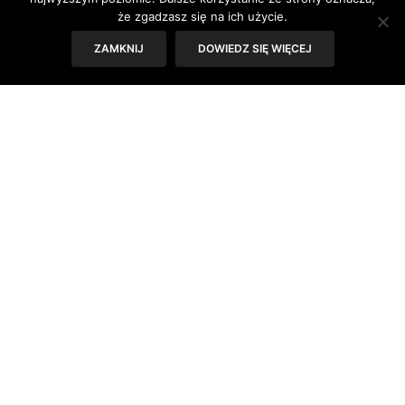
że zgadzasz się na ich użycie.
Tekst: Antonina Majewska
ZAMKNIJ
DOWIEDZ SIĘ WIĘCEJ