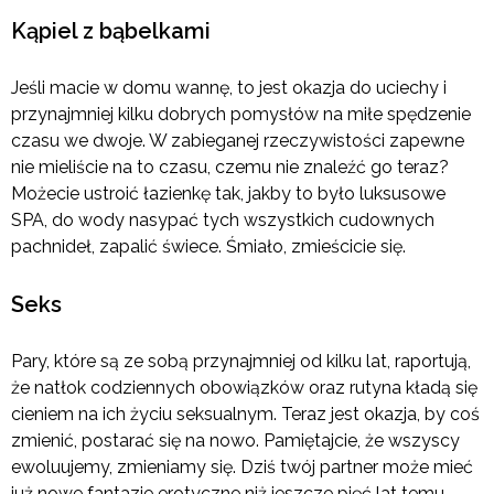
Kąpiel z bąbelkami
Jeśli macie w domu wannę, to jest okazja do uciechy i
przynajmniej kilku dobrych pomysłów na miłe spędzenie
czasu we dwoje. W zabieganej rzeczywistości zapewne
nie mieliście na to czasu, czemu nie znaleźć go teraz?
Możecie ustroić łazienkę tak, jakby to było luksusowe
SPA, do wody nasypać tych wszystkich cudownych
pachnideł, zapalić świece. Śmiało, zmieścicie się.
Seks
Pary, które są ze sobą przynajmniej od kilku lat, raportują,
że natłok codziennych obowiązków oraz rutyna kładą się
cieniem na ich życiu seksualnym. Teraz jest okazja, by coś
zmienić, postarać się na nowo. Pamiętajcie, że wszyscy
ewoluujemy, zmieniamy się. Dziś twój partner może mieć
już nowe fantazje erotyczne niż jeszcze pięć lat temu,