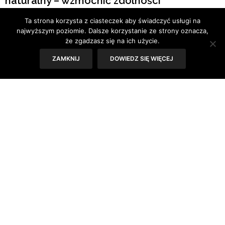
naturalny – wzmocnić zdolności
samoobrony skóry. Poznaj najciekawsze
Ta strona korzysta z ciasteczek aby świadczyć usługi na
naturalne „wspomagacze” pięknej cery!
najwyższym poziomie. Dalsze korzystanie ze strony oznacza,
że zgadzasz się na ich użycie.
Zdrowa skóra przez cały rok? Tak, to
możliwe.
ZAMKNIJ
DOWIEDZ SIĘ WIĘCEJ