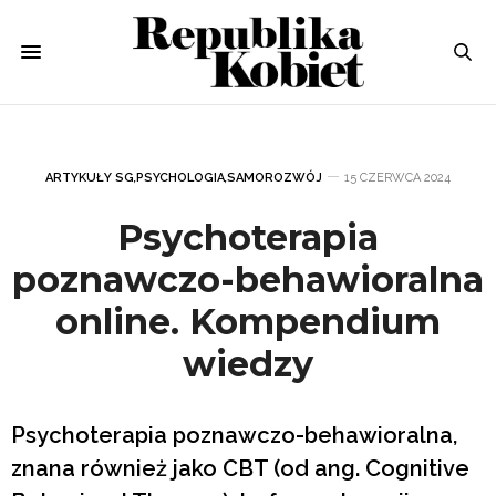
ARTYKUŁY SG
,
PSYCHOLOGIA
,
SAMOROZWÓJ
15 CZERWCA 2024
Psychoterapia
poznawczo-behawioralna
online. Kompendium
wiedzy
Psychoterapia poznawczo-behawioralna,
znana również jako CBT (od ang. Cognitive