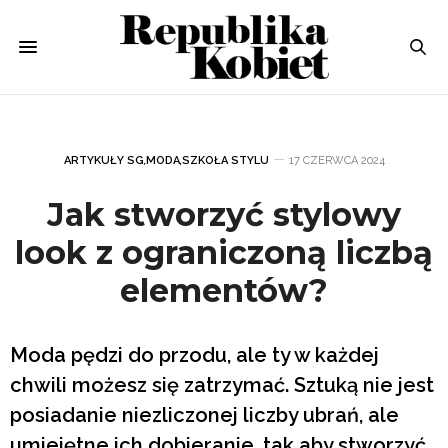
ARTYKUŁY SG
,
MODA
,
SZKOŁA STYLU
17 CZERWCA 2024
Jak stworzyć stylowy
look z ograniczoną liczbą
elementów?
Moda pędzi do przodu, ale ty w każdej
chwili możesz się zatrzymać. Sztuką nie jest
posiadanie niezliczonej liczby ubrań, ale
umiejętne ich dobieranie, tak aby stworzyć