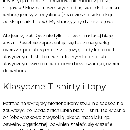
Inwestycja na lata? Zdecydowanie model z prostą
nogawką! Możesz nawet wyprzedzić swoje koleżanki i
wybrać jeansy z recyklingu (znajdziesz je w kolekcji
polskiej marki Lillow). My straciłyśmy dla nich głowę!
Ale jeansy założysz nie tylko do wspomnianej białej
koszuli. Świetnie zaprezentują się też z marynarką
oversize, pod którą możesz założyć body lub crop top,
klasycznym T-shirtem w neutralnym kolorze lub
klasycznym swetrem w odcieniu beżu, szarości, czerni –
do wyboru.
Klasyczne T-shirty i topy
Patrząc na wyżej wymienione ikony stylu, nie sposób nie
zauważyć, że każda z nich lubiła biały T-shirt. I to właśnie
on (obowiązkowo z wysokiej jakości materiału, np.
bawełny organicznej) powinien znaleźć się w szafie