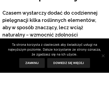
Czasem wystarczy dodać do codziennej
pielęgnacji kilka roślinnych elementów,
aby w sposób znaczący, lecz wciąż
naturalny – wzmocnić zdolności
samoobrony skóry. Poznaj najciekawsze
Ta strona korzysta z ciasteczek aby świadczyć usługi na
naturalne „wspomagacze” pięknej cery!
najwyższym poziomie. Dalsze korzystanie ze strony oznacza,
że zgadzasz się na ich użycie.
Zdrowa skóra przez cały rok? Tak, to
ZAMKNIJ
DOWIEDZ SIĘ WIĘCEJ
możliwe.