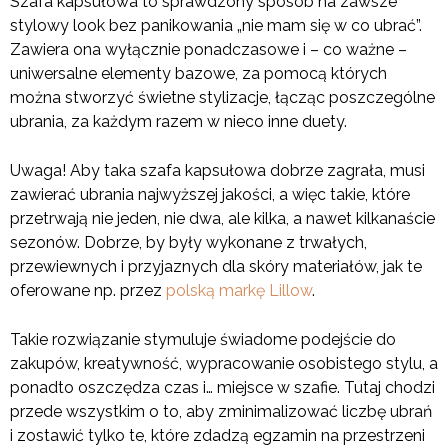
Szafa kapsułowa to sprawdzony sposób na zawsze
stylowy look bez panikowania „nie mam się w co ubrać”.
Zawiera ona wyłącznie ponadczasowe i – co ważne –
uniwersalne elementy bazowe, za pomocą których
można stworzyć świetne stylizacje, łącząc poszczególne
ubrania, za każdym razem w nieco inne duety.
Uwaga! Aby taka szafa kapsułowa dobrze zagrała, musi
zawierać ubrania najwyższej jakości, a więc takie, które
przetrwają nie jeden, nie dwa, ale kilka, a nawet kilkanaście
sezonów. Dobrze, by były wykonane z trwałych,
przewiewnych i przyjaznych dla skóry materiałów, jak te
oferowane np. przez
polską markę Lillow
.
Takie rozwiązanie stymuluje świadome podejście do
zakupów, kreatywność, wypracowanie osobistego stylu, a
ponadto oszczędza czas i… miejsce w szafie. Tutaj chodzi
przede wszystkim o to, aby zminimalizować liczbę ubrań
i zostawić tylko te, które zdadzą egzamin na przestrzeni