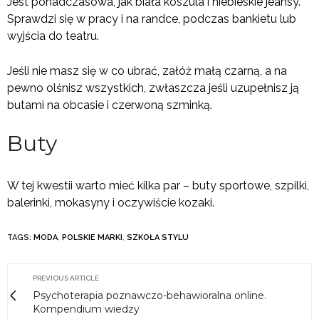
Jest ponadczasowa, jak biała koszula i niebieskie jeansy.
Sprawdzi się w pracy i na randce, podczas bankietu lub
wyjścia do teatru.
Jeśli nie masz się w co ubrać, załóż małą czarną, a na
pewno olśnisz wszystkich, zwłaszcza jeśli uzupełnisz ją
butami na obcasie i czerwoną szminką.
Buty
W tej kwestii warto mieć kilka par – buty sportowe, szpilki,
balerinki, mokasyny i oczywiście kozaki.
TAGS:
MODA
,
POLSKIE MARKI
,
SZKOŁA STYLU
PREVIOUS ARTICLE
Psychoterapia poznawczo-behawioralna online.
Kompendium wiedzy