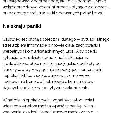
przestępować z nogi na nogę, ale to nie pomaga. Mózg
wciąż gorączkowo zbiera informacje płynące z otoczenia,
przez głowę przelatują setki oderwanych pytań i myśli.
Na skraju paniki
Człowiek jest istotą społeczną, dlatego w sytuacji silnego
stresu zbiera informacje o mowie ciała, zachowaniu i
werbalnych komunikatach innych ludzi. Aby ocenić
sytuację, bez udziału świadomości skanujemy
środowisko społeczne. Informacje, jakie docierały do
Duńczyków były wyłącznie niepokojące – przerażeni i
zapłakani kibice, zszokowane twarze, nerwowe
zachowanie trenerów i tak niewiele komunikatów
dających nadzieję na pozytywne zakończenie.
W natłoku niepokojących sygnałów z otoczenia i
własnego wnętrza można wpaść w panikę. Nie ma
znaczenia, czy jest się postawnym mężczyzną czy