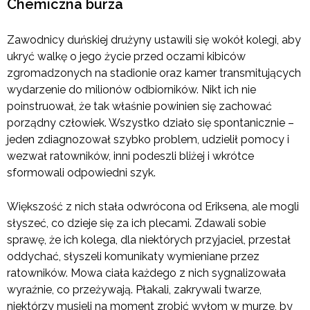
Chemiczna burza
Zawodnicy duńskiej drużyny ustawili się wokół kolegi, aby
ukryć walkę o jego życie przed oczami kibiców
zgromadzonych na stadionie oraz kamer transmitujących
wydarzenie do milionów odbiorników. Nikt ich nie
poinstruował, że tak właśnie powinien się zachować
porządny człowiek. Wszystko działo się spontanicznie –
jeden zdiagnozował szybko problem, udzielił pomocy i
wezwał ratowników, inni podeszli bliżej i wkrótce
sformowali odpowiedni szyk.
Większość z nich stała odwrócona od Eriksena, ale mogli
słyszeć, co dzieje się za ich plecami. Zdawali sobie
sprawę, że ich kolega, dla niektórych przyjaciel, przestał
oddychać, słyszeli komunikaty wymieniane przez
ratowników. Mowa ciała każdego z nich sygnalizowała
wyraźnie, co przeżywają. Płakali, zakrywali twarze,
niektórzy musieli na moment zrobić wyłom w murze, by