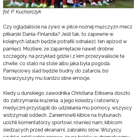
fot: P. Kucharczyk
Czy oglądaliście na żywo w piłce nożnej mężczyzn mecz
piłkarski Dania-Finlandia? Jeśli tak, to zapewne w
kolejnych latach będzie potrafili odnaleźć ten epizod w
pamięci. Możliwe, że zapamiętacie nawet drobne
szczegóły, na przykład gdzie i z kim przeżywaliście te
chwile, co stało na stole albo jaka była pogoda.
Pamięciowy ślad będzie trudny do zatarcia, bo
towarzyszyły mu bardzo silne emocje.
Kiedy u duńskiego zawodnika Christiana Eriksena doszło
do zatrzymania krążenia, a jego koledzy i ratownicy
medyczni przystąpili do udzielania mu pomocy, wszyscy
wstrzymali oddech. Zaniemówili kibice na trybunach,
ucichli komentatorzy sportowi, również nam, kibicom
siedzących przed ekranami, zabrakło słów. Wszyscy