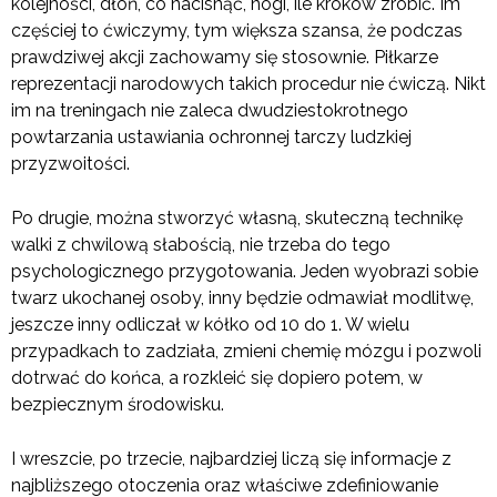
kolejności, dłoń, co nacisnąć, nogi, ile kroków zrobić. Im
częściej to ćwiczymy, tym większa szansa, że podczas
prawdziwej akcji zachowamy się stosownie. Piłkarze
reprezentacji narodowych takich procedur nie ćwiczą. Nikt
im na treningach nie zaleca dwudziestokrotnego
powtarzania ustawiania ochronnej tarczy ludzkiej
przyzwoitości.
Po drugie, można stworzyć własną, skuteczną technikę
walki z chwilową słabością, nie trzeba do tego
psychologicznego przygotowania. Jeden wyobrazi sobie
twarz ukochanej osoby, inny będzie odmawiał modlitwę,
jeszcze inny odliczał w kółko od 10 do 1. W wielu
przypadkach to zadziała, zmieni chemię mózgu i pozwoli
dotrwać do końca, a rozkleić się dopiero potem, w
bezpiecznym środowisku.
I wreszcie, po trzecie, najbardziej liczą się informacje z
najbliższego otoczenia oraz właściwe zdefiniowanie