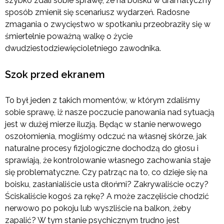
szybko zdali sobie sprawę, że na boisku w dramatyczny
sposób zmienił się scenariusz wydarzeń. Radosne
zmagania o zwycięstwo w spotkaniu przeobraziły się w
śmiertelnie poważną walkę o życie
dwudziestodziewięcioletniego zawodnika.
Szok przed ekranem
To był jeden z takich momentów, w którym zdaliśmy
sobie sprawę, iż nasze poczucie panowania nad sytuacją
jest w dużej mierze iluzją. Będąc w stanie nerwowego
oszołomienia, mogliśmy odczuć na własnej skórze, jak
naturalne procesy fizjologiczne dochodzą do głosu i
sprawiają, że kontrolowanie własnego zachowania staje
się problematyczne. Czy patrząc na to, co dzieje się na
boisku, zasłanialiście usta dłońmi? Zakrywaliście oczy?
Ściskaliście kogoś za rękę? A może zaczęliście chodzić
nerwowo po pokoju lub wyszliście na balkon, żeby
zapalić? W tym stanie psychicznym trudno jest