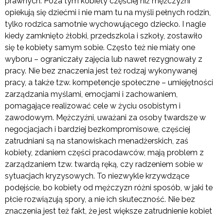
prawnych. Poza tym kobiety częściej niż mężczyźni
opiekują się dziećmi i nie mam tu na myśli pełnych rodzin,
tylko rodzica samotnie wychowującego dziecko. I nagle
kiedy zamknięto żłobki, przedszkola i szkoły, zostawiło
się te kobiety samym sobie. Często też nie miały one
wyboru – ograniczały zajęcia lub nawet rezygnowały z
pracy. Nie bez znaczenia jest też rodzaj wykonywanej
pracy, a także tzw. kompetencje społeczne – umiejętności
zarządzania myślami, emocjami i zachowaniem,
pomagające realizować cele w życiu osobistym i
zawodowym. Mężczyźni, uważani za osoby twardsze w
negocjacjach i bardziej bezkompromisowe, częściej
zatrudniani są na stanowiskach menadżerskich, zaś
kobiety, zdaniem części pracodawców, mają problem z
zarządzaniem tzw. twardą ręką, czy radzeniem sobie w
sytuacjach kryzysowych. To niezwykle krzywdzące
podejście, bo kobiety od mężczyzn różni sposób, w jaki te
płcie rozwiązują spory, a nie ich skuteczność. Nie bez
znaczenia jest też fakt, że jest większe zatrudnienie kobiet