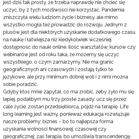
jest dziś tak prosty, że trzeba naprawdę nie chcieć się
uczyć, by z tych możliwości nie korzystać. Pandemia
zniszczyła wielu ludziom życie i biznesy, ale mimo
wszystko mogła też prowadzić do rozwoju. Jednym z
plusów jest dla niektórych uzyskanie dodatkowego czasu
na naukę i łatwiejsza niż kiedykolwiek wcześniej
dostępność do nauki online. Ilość warsztatów, kursów czy
webinarów jest od roku taka, że możemy się uczyć
wszystkiego, o czym zamarzymy. Nie ma granic
geograficznych ani czasowych i zostają tylko te
językowe, ale przy minimum dobrej woli i z nimi można
sobie poradzić.
Gdyby ktoś mnie zapytał, co ma zrobić, żeby żyło mu się
lepiej, podałbym mu trzy proste zasady: ucz się przez
cale życie, zostań przedsiębiorcą, pójdź na terapię. Life
long learning jest ważny, ponieważ edukacja rozwiązuje
nasze problemy; biznes – bo to najlepsza forma
uzyskania wolności finansowej, czasowej czy
geograficznej; zaś terapia, bo umożliwia transcendencję