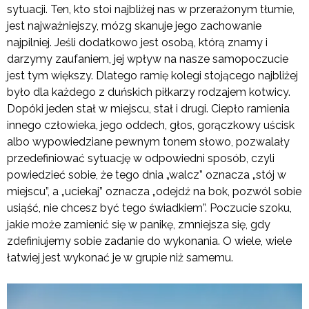
sytuacji. Ten, kto stoi najbliżej nas w przerażonym tłumie,
jest najważniejszy, mózg skanuje jego zachowanie
najpilniej. Jeśli dodatkowo jest osobą, którą znamy i
darzymy zaufaniem, jej wpływ na nasze samopoczucie
jest tym większy. Dlatego ramię kolegi stojącego najbliżej
było dla każdego z duńskich piłkarzy rodzajem kotwicy.
Dopóki jeden stał w miejscu, stał i drugi. Ciepło ramienia
innego człowieka, jego oddech, głos, gorączkowy uścisk
albo wypowiedziane pewnym tonem słowo, pozwalały
przedefiniować sytuację w odpowiedni sposób, czyli
powiedzieć sobie, że tego dnia „walcz” oznacza „stój w
miejscu”, a „uciekaj” oznacza „odejdź na bok, pozwól sobie
usiąść, nie chcesz być tego świadkiem”. Poczucie szoku,
jakie może zamienić się w panikę, zmniejsza się, gdy
zdefiniujemy sobie zadanie do wykonania. O wiele, wiele
łatwiej jest wykonać je w grupie niż samemu.