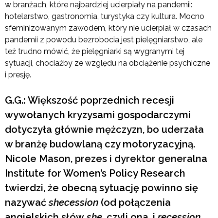
w branżach, które najbardziej ucierpiały na pandemii:
hotelarstwo, gastronomia, turystyka czy kultura. Mocno
sfeminizowanym zawodem, który nie ucierpiał w czasach
pandemii z powodu bezrobocia jest pielęgniarstwo, ale
też trudno mówić, że pielęgniarki są wygranymi tej
sytuacji, chociażby ze względu na obciążenie psychiczne
i presję.
G.G.: Większość poprzednich recesji
wywołanych kryzysami gospodarczymi
dotyczyła głównie mężczyzn, bo uderzała
w branżę budowlaną czy motoryzacyjną.
Nicole Mason, prezes i dyrektor generalna
Institute for Women’s Policy Research
twierdzi, że obecną sytuację powinno się
nazywać
shecession
(od połączenia
angielskich słów
she
, czyli ona, i
recession
,