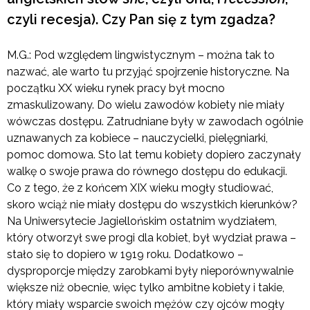
czyli recesja). Czy Pan się z tym zgadza?
M.G.: Pod względem lingwistycznym – można tak to
nazwać, ale warto tu przyjąć spojrzenie historyczne. Na
początku XX wieku rynek pracy był mocno
zmaskulizowany. Do wielu zawodów kobiety nie miały
wówczas dostępu. Zatrudniane były w zawodach ogólnie
uznawanych za kobiece – nauczycielki, pielęgniarki,
pomoc domowa. Sto lat temu kobiety dopiero zaczynały
walkę o swoje prawa do równego dostępu do edukacji.
Co z tego, że z końcem XIX wieku mogły studiować,
skoro wciąż nie miały dostępu do wszystkich kierunków?
Na Uniwersytecie Jagiellońskim ostatnim wydziałem,
który otworzył swe progi dla kobiet, był wydział prawa –
stało się to dopiero w 1919 roku. Dodatkowo –
dysproporcje między zarobkami były nieporównywalnie
większe niż obecnie, więc tylko ambitne kobiety i takie,
który miały wsparcie swoich mężów czy ojców mogły