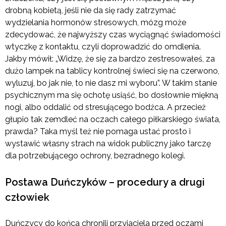
drobną kobietą, jeśli nie da się rady zatrzymać
wydzielania hormonów stresowych, mózg może
zdecydować, że najwyższy czas wyciągnąć świadomości
wtyczkę z kontaktu, czyli doprowadzić do omdlenia.
Jakby mówił: „Widzę, że się za bardzo zestresowałeś, za
dużo lampek na tablicy kontrolnej świeci się na czerwono,
wyluzuj, bo jak nie, to nie dasz mi wyboru”. W takim stanie
psychicznym ma się ochotę usiąść, bo dosłownie miękną
nogi, albo oddalić od stresującego bodźca. A przecież
głupio tak zemdleć na oczach całego piłkarskiego świata,
prawda? Taka myśl też nie pomaga ustać prosto i
wystawić własny strach na widok publiczny jako tarczę
dla potrzebującego ochrony, bezradnego kolegi.
Postawa Duńczyków – procedury a drugi
człowiek
Duńczycy do końca chronili przyjaciela przed oczami