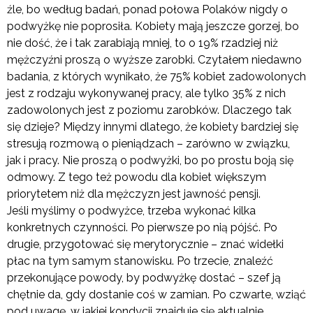
źle, bo według badań, ponad połowa Polaków nigdy o
podwyżkę nie poprosiła. Kobiety mają jeszcze gorzej, bo
nie dość, że i tak zarabiają mniej, to o 19% rzadziej niż
mężczyźni proszą o wyższe zarobki. Czytałem niedawno
badania, z których wynikało, że 75% kobiet zadowolonych
jest z rodzaju wykonywanej pracy, ale tylko 35% z nich
zadowolonych jest z poziomu zarobków. Dlaczego tak
się dzieje? Między innymi dlatego, że kobiety bardziej się
stresują rozmową o pieniądzach – zarówno w związku,
jak i pracy. Nie proszą o podwyżki, bo po prostu boją się
odmowy. Z tego też powodu dla kobiet większym
priorytetem niż dla mężczyzn jest jawność pensji.
Jeśli myślimy o podwyżce, trzeba wykonać kilka
konkretnych czynności. Po pierwsze po nią pójść. Po
drugie, przygotować się merytorycznie – znać widełki
płac na tym samym stanowisku. Po trzecie, znaleźć
przekonujące powody, by podwyżkę dostać – szef ją
chętnie da, gdy dostanie coś w zamian. Po czwarte, wziąć
pod uwagę, w jakiej kondycji znajduje się aktualnie