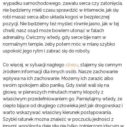
wypadku samochodowego, zawału serca czy zatonięcia,
nie będziemy mieli czasu sprawdzić w internecie, jak się
robi masaż serca albo układa kogoś w bezpiecznej
pozycji. Nie będziemy też myśleć równie jasno, jak w tej
chwili, nasz osąd może bowiem utonąć w falach
adrenaliny. Ćwiczmy wtedy, gdy serce bije nam w
normalnym tempie, żeby potem móc w miarę szybko
uspokoić jego rytm i zabrać się do roboty.
Co więcej, w sytuacji nagłego
stresu
, stajemy się cennym
źródłem informacji dla innych osób. Nasze zachowanie
wpływa na ich zachowanie. Możemy ich zarazić albo
swoim spokojem albo paniką. Gdy świat wali się na
głowę, w pierwszych minutach mamy kłopoty z
właściwym przedefiniowaniem go. Pamiętajmy wtedy, że
ciepło bijące od drugiego człowieka jest jak drogowskaz i
warto wskazywać właściwy kierunek postępowania.
Szybki ratunek można znaleźć w poczuciu jedności z
innymi, wspólnota daje siłę nie tylko żołnierzom idącym w