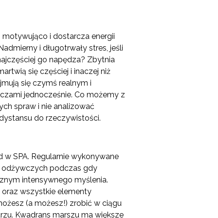
on motywująco i dostarcza energii
admierny i długotrwały stres, jeśli
najczęściej go napędza? Zbytnia
twią się częściej i inaczej niż
jmują się czymś realnym i
zeczami jednocześnie. Co możemy z
ch spraw i nie analizować
dystansu do rzeczywistości.
d w SPA. Regularnie wykonywane
ów odżywczych podczas gdy
cznym intensywnego myślenia.
 oraz wszystkie elementy
możesz (a możesz!) zrobić w ciągu
ietrzu. Kwadrans marszu ma większe