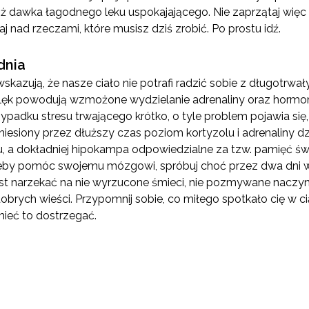
 niż dawka łagodnego leku uspokajającego. Nie zaprzątaj wi
j nad rzeczami, które musisz dziś zrobić. Po prostu idź.
dnia
skazują, że nasze ciało nie potrafi radzić sobie z długotrwa
 lęk powodują wzmożone wydzielanie adrenaliny oraz hormonu 
padku stresu trwającego krótko, o tyle problem pojawia się,
niesiony przez dłuższy czas poziom kortyzolu i adrenaliny dz
, a dokładniej hipokampa odpowiedzialne za tzw. pamięć św
 Żeby pomóc swojemu mózgowi, spróbuj choć przez dwa dni w
st narzekać na nie wyrzucone śmieci, nie pozmywane naczynia
obrych wieści. Przypomnij sobie, co miłego spotkało cię w ci
mieć to dostrzegać.