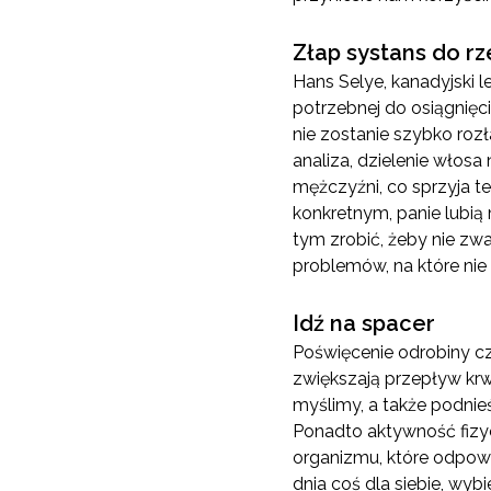
Złap systans do r
Hans Selye, kanadyjski l
potrzebnej do osiągnięci
nie zostanie szybko roz
analiza, dzielenie włosa
mężczyźni, co sprzyja t
konkretnym, panie lubi
tym zrobić, żeby nie zw
problemów, na które ni
Idź na spacer
Poświęcenie odrobiny c
zwiększają przepływ kr
myślimy, a także podni
Ponadto aktywność fizy
organizmu, które odpowi
dnia coś dla siebie, wy