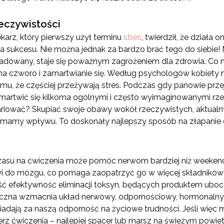
zeczywistości
ekarz, który pierwszy użył terminu
stres
, twierdził, że działa 
a sukcesu. Nie można jednak za bardzo brać tego do siebie! N
ładowany, staje się poważnym zagrożeniem dla zdrowia. Co 
 na czworo i zamartwianie się. Według psychologów kobiety mar
emu, że częściej przeżywają stres. Podczas gdy panowie prze
ą martwić się kilkoma ogólnymi i często wyimaginowanymi r
ariować? Skupiać swoje obawy wokół rzeczywistych, aktualny
e mamy wpływu. To doskonały najlepszy sposób na złapanie 
zasu na ćwiczenia może pomóc nerwom bardziej niż weeken
wi do mózgu, co pomaga zaopatrzyć go w więcej składnik
eść efektywność eliminacji toksyn, będących produktem ubo
czna wzmacnia układ nerwowy, odpornościowy, hormonalny
adają za naszą odporność na życiowe trudności. Jeśli więc 
bierz ćwiczenia – najlepiej spacer lub marsz na świeżym pow