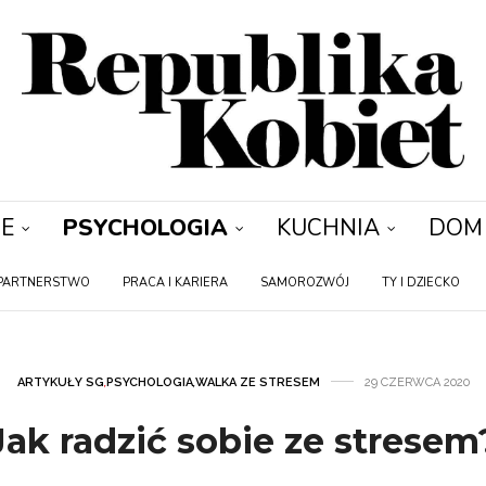
E
PSYCHOLOGIA
KUCHNIA
DOM
PARTNERSTWO
PRACA I KARIERA
SAMOROZWÓJ
TY I DZIECKO
ARTYKUŁY SG
,
PSYCHOLOGIA
,
WALKA ZE STRESEM
29 CZERWCA 2020
Jak radzić sobie ze stresem