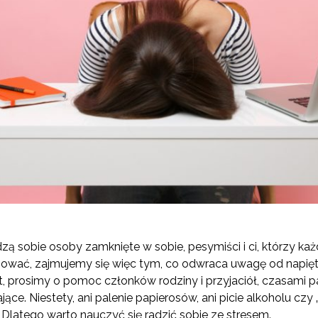
zą sobie osoby zamknięte w sobie, pesymiści i ci, którzy ka
sować, zajmujemy się więc tym, co odwraca uwagę od napiętej
, prosimy o pomoc członków rodziny i przyjaciół, czasami pa
ące. Niestety, ani palenie papierosów, ani picie alkoholu czy 
 Dlatego warto nauczyć się radzić sobie ze stresem.