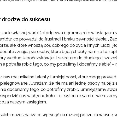
 drodze do sukcesu
zucie własnej wartości odgrywa ogromną rolę w osiąganiu s
entów, co prowadzi do frustracji i braku pewności siebie. „Zac
brze, ale które wnoszą coś dobrego do życia innych ludzi i 
a dodatek znajdą się osoby, które będą chciały nam za to za
tóry według Japończyków jest sekretem do długiego i szczęśl
nie potraﬁą robić tego, co my potraﬁmy i doceńmy siebie” – r
 nas ma unikalne talenty i umiejętności, które mogą prowadz
pielęgnowane. „Uważam, że nie ma ani jednej osoby na tej ziem
 nie doceniamy tego, co potraﬁmy zrobić, umniejszamy swoi
e wpędzić nas w błędne koło – nieustannie sami utwierdzamy 
 poza naszym zasięgiem.
liskich może znacząco wpłynąć na rozwój poczucia własnej wa