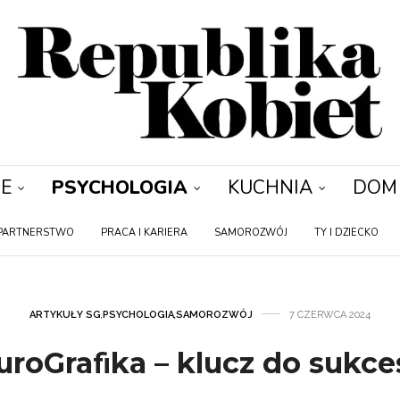
E
PSYCHOLOGIA
KUCHNIA
DOM
PARTNERSTWO
PRACA I KARIERA
SAMOROZWÓJ
TY I DZIECKO
ARTYKUŁY SG
,
PSYCHOLOGIA
,
SAMOROZWÓJ
7 CZERWCA 2024
uroGraﬁka – klucz do sukce