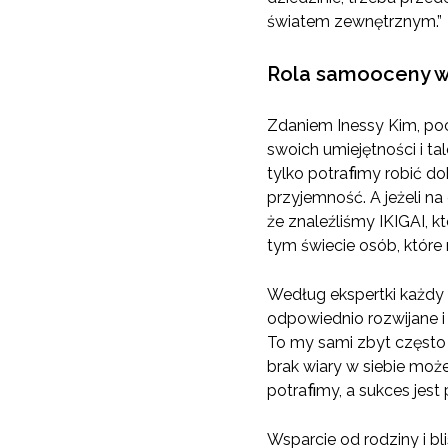
światem zewnętrznym.”
Rola samooceny w
Zdaniem Inessy Kim, poc
swoich umiejętności i tal
tylko potraﬁmy robić do
przyjemność. A jeżeli n
że znaleźliśmy IKIGAI, k
tym świecie osób, które 
Według ekspertki każdy z
odpowiednio rozwijane i 
To my sami zbyt często
brak wiary w siebie moż
potraﬁmy, a sukces jest
Wsparcie od rodziny i b