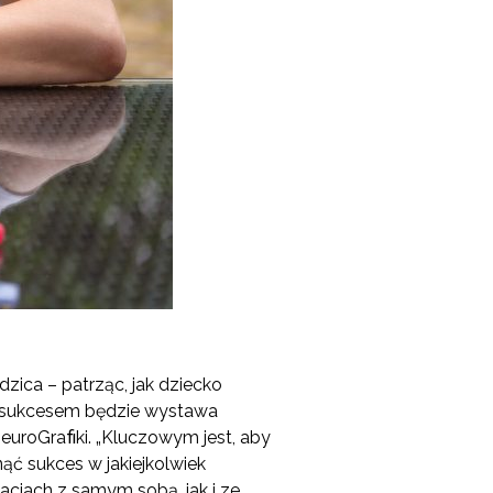
zica – patrząc, jak dziecko
o sukcesem będzie wystawa
NeuroGraﬁki. „Kluczowym jest, aby
ć sukces w jakiejkolwiek
lacjach z samym sobą, jak i ze