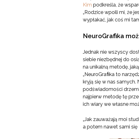
Kim
podkreśla, że wspar
„Rodzice wpoili mi, że 
wypłakać, jak coś mi tam
NeuroGraﬁka może
Jednak nie wszyscy dos
siebie niezbędnej do o
na unikalną metodę, jak
„NeuroGraﬁka to narzędz
kryją się w nas samych
podświadomości drzemiąc
najpierw metodę tę prze
ich wiary we własne moż
„Jak zauważają moi stude
a potem nawet sami się dz