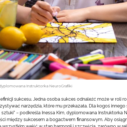
 dyplomowana Instruktorka NeuroGraﬁki
eﬁnicji sukcesu. Jedna osoba sukces odnaleźć może w roli rod
rzystywać narzędzia, które mu przekazała. Dla kogoś inneg
i sztuki” – podkreśla Inessa Kim, dyplomowana Instruktorka 
ości między sukcesem a bogactwem ﬁnansowym. Aby osiągną
e wszystkim wejść w stan harmonii i szczęścia, zarówno w re