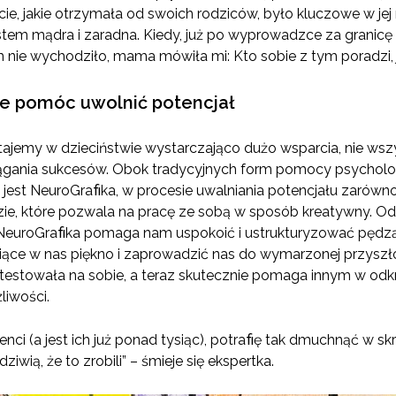
cie, jakie otrzymała od swoich rodziców, było kluczowe w j
jestem mądra i zaradna. Kiedy, już po wyprowadzce za granic
 nie wychodziło, mama mówiła mi: Kto sobie z tym poradzi, j
 pomóc uwolnić potencjał
tajemy w dzieciństwie wystarczająco dużo wsparcia, nie ws
siągania sukcesów. Obok tradycyjnych form pomocy psychol
ą jest NeuroGraﬁka, w procesie uwalniania potencjału zarówn
ie, które pozwala na pracę ze sobą w sposób kreatywny. Od
. NeuroGraﬁka pomaga nam uspokoić i ustrukturyzować pędzą
e w nas piękno i zaprowadzić nas do wymarzonej przyszłośc
testowała na sobie, a teraz skutecznie pomaga innym w odk
liwości.
nci (a jest ich już ponad tysiąc), potraﬁę tak dmuchnąć w sk
iwią, że to zrobili” – śmieje się ekspertka.