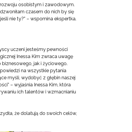
ej rozwoju osobistym i zawodowym.
ę dzwoniłam czasem do nich by się
eśli nie ty?” – wspomina ekspertka.
zyscy uczeni jesteśmy pewności
ogicznej Inessa Kim zwraca uwagę
o biznesowego, jak i życiowego.
powiedzi na wszystkie pytania
ce myśli, wydobyć z głębin naszej
i” – wyjaśnia Inessa Kim, która
rywaniu ich talentów i wzmacnianiu
rzydła, że dolatują do swoich celów,