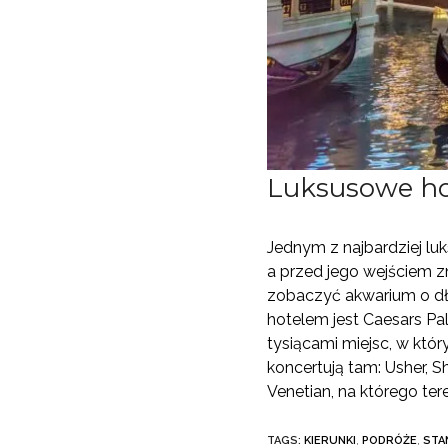
Luksusowe ho
Jednym z najbardziej lu
a przed jego wejściem z
zobaczyć akwarium o dł
hotelem jest Caesars Pa
tysiącami miejsc, w któr
koncertują tam: Usher, 
Venetian, na którego ter
TAGS:
KIERUNKI
,
PODRÓŻE
,
STA