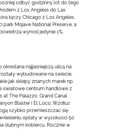
później odbyć godzinny lot do tego
ochodem z Los Angeles do Las
tóra łączy Chicago z Los Angeles.
i park Mojave National Preserve, a
powietrza wynosi jedynie 1%.
 określana najjaśniejszą ulicą na
ie zostały wybudowane na świecie.
akie jak sklepy znanych marek np.
ze światowe centrum handlowe z
 at The Palazzo, Grand Canal
nyon Blaster i El Loco. Wzdłuż
mogą szybko przemieszczać się
wniesieniu opłaty w wysokości 50
na ślubnym kobiercu. Rocznie w