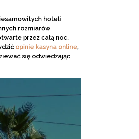
niesamowitych hoteli
omnych rozmiarów
otwarte przez całą noc.
wdzić
opinie kasyna online
,
dziewać się odwiedzając