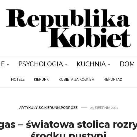
IE
PSYCHOLOGIA
KUCHNIA
DOM
HOTELE
KIERUNKI
KOBIETA ZA KÓŁKIEM
REPORTAŻ
ARTYKUŁY SG
,
KIERUNKI
,
PODRÓŻE
25 SIERPNIA 2021
gas – światowa stolica rozr
środku pustyni