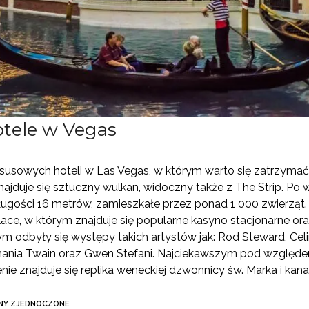
tele w Vegas
ksusowych hoteli w Las Vegas, w którym warto się zatrzymać,
najduje się sztuczny wulkan, widoczny także z The Strip. Po
ugości 16 metrów, zamieszkałe przez ponad 1 000 zwierząt
lace, w którym znajduje się popularne kasyno stacjonarne or
ym odbyły się występy takich artystów jak: Rod Steward, Celi
Shania Twain oraz Gwen Stefani. Najciekawszym pod względe
enie znajduje się replika weneckiej dzwonnicy św. Marka i ka
NY ZJEDNOCZONE