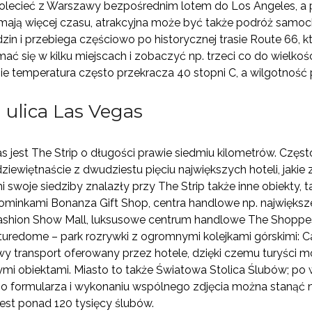
dolecieć z Warszawy bezpośrednim lotem do Los Angeles, a 
y mają więcej czasu, atrakcyjna może być także podróż sam
zin i przebiega częściowo po historycznej trasie Route 66, k
ć się w kilku miejscach i zobaczyć np. trzeci co do wielkośc
zie temperatura często przekracza 40 stopni C, a wilgotność 
a ulica Las Vegas
as jest The Strip o długości prawie siedmiu kilometrów. Często
j dziewiętnaście z dwudziestu pięciu największych hoteli, jak
 swoje siedziby znalazły przy The Strip także inne obiekty, t
pominkami Bonanza Gift Shop, centra handlowe np. najwięks
ashion Show Mall, luksusowe centrum handlowe The Shoppes
uredome – park rozrywki z ogromnymi kolejkami górskimi: Ca
wy transport oferowany przez hotele, dzięki czemu turyści 
i obiektami. Miasto to także Światowa Stolica Ślubów; po 
go formularza i wykonaniu wspólnego zdjęcia można stanąć 
est ponad 120 tysięcy ślubów.