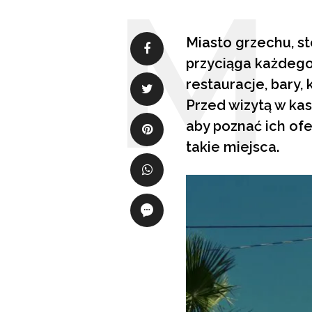
Miasto grzechu, s
przyciąga każdego
restauracje, bary,
Przed wizytą w ka
aby poznać ich of
takie miejsca.