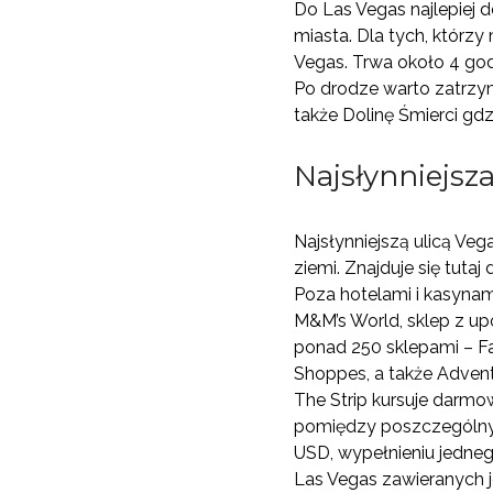
Do Las Vegas najlepiej 
miasta. Dla tych, którz
Vegas. Trwa około 4 god
Po drodze warto zatrzyma
także Dolinę Śmierci gd
Najsłynniejsz
Najsłynniejszą ulicą Veg
ziemi. Znajduje się tuta
Poza hotelami i kasynami
M&M’s World, sklep z u
ponad 250 sklepami – F
Shoppes, a także Advent
The Strip kursuje darmo
pomiędzy poszczególnym
USD, wypełnieniu jedne
Las Vegas zawieranych j