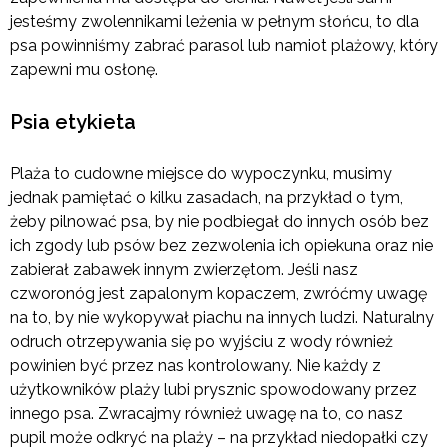
jesteśmy zwolennikami leżenia w pełnym słońcu, to dla
psa powinniśmy zabrać parasol lub namiot plażowy, który
zapewni mu osłonę.
Psia etykieta
Plaża to cudowne miejsce do wypoczynku, musimy
jednak pamiętać o kilku zasadach, na przykład o tym,
żeby pilnować psa, by nie podbiegał do innych osób bez
ich zgody lub psów bez zezwolenia ich opiekuna oraz nie
zabierał zabawek innym zwierzętom. Jeśli nasz
czworonóg jest zapalonym kopaczem, zwróćmy uwagę
na to, by nie wykopywał piachu na innych ludzi. Naturalny
odruch otrzepywania się po wyjściu z wody również
powinien być przez nas kontrolowany. Nie każdy z
użytkowników plaży lubi prysznic spowodowany przez
innego psa. Zwracajmy również uwagę na to, co nasz
pupil może odkryć na plaży – na przykład niedopałki czy