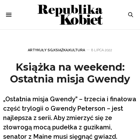
ARTYKUŁY SG
,
KSIĄŻKA
,
KULTURA
8 LIPCA 2022
Książka na weekend:
Ostatnia misja Gwendy
„Ostatnia misja Gwendy” – trzecia i finałowa
część trylogii o Gwendy Peterson – jest
najlepsza z serii. Aby zmierzyć się ze
złowrogą mocą pudełka z guzikami,
senator z Maine musi sięgnąć gwiazd.