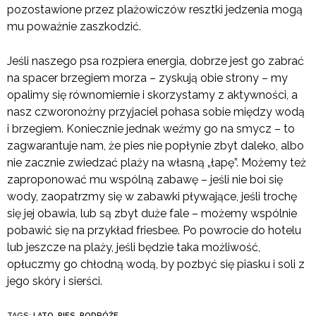
pozostawione przez plażowiczów resztki jedzenia mogą
mu poważnie zaszkodzić.
Jeśli naszego psa rozpiera energia, dobrze jest go zabrać
na spacer brzegiem morza – zyskują obie strony – my
opalimy się równomiernie i skorzystamy z aktywności, a
nasz czworonożny przyjaciel pohasa sobie między wodą
i brzegiem. Koniecznie jednak weźmy go na smycz – to
zagwarantuje nam, że pies nie popłynie zbyt daleko, albo
nie zacznie zwiedzać plaży na własną „łapę”. Możemy też
zaproponować mu wspólną zabawę – jeśli nie boi się
wody, zaopatrzmy się w zabawki pływające, jeśli trochę
się jej obawia, lub są zbyt duże fale – możemy wspólnie
pobawić się na przykład friesbee. Po powrocie do hotelu
lub jeszcze na plaży, jeśli będzie taka możliwość,
opłuczmy go chłodną wodą, by pozbyć się piasku i soli z
jego skóry i sierści.
TAGS:
LATO
,
PIES
,
PODRÓŻE