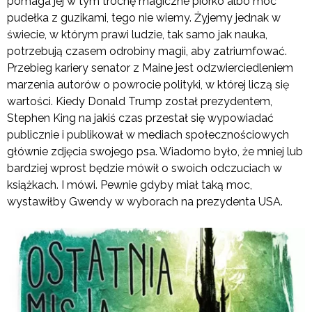
pomaga jej w tym trochę magiczne piórko albo moc
pudełka z guzikami, tego nie wiemy. Żyjemy jednak w
świecie, w którym prawi ludzie, tak samo jak nauka,
potrzebują czasem odrobiny magii, aby zatriumfować.
Przebieg kariery senator z Maine jest odzwierciedleniem
marzenia autorów o powrocie polityki, w której liczą się
wartości. Kiedy Donald Trump został prezydentem,
Stephen King na jakiś czas przestał się wypowiadać
publicznie i publikował w mediach społecznościowych
głównie zdjęcia swojego psa. Wiadomo było, że mniej lub
bardziej wprost będzie mówił o swoich odczuciach w
książkach. I mówi. Pewnie gdyby miał taką moc,
wystawiłby Gwendy w wyborach na prezydenta USA.