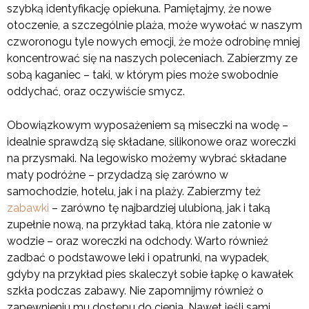
szybką identyfikację opiekuna. Pamiętajmy, że nowe
otoczenie, a szczególnie plaża, może wywołać w naszym
czworonogu tyle nowych emocji, że może odrobinę mniej
koncentrować się na naszych poleceniach. Zabierzmy ze
sobą kaganiec – taki, w którym pies może swobodnie
oddychać, oraz oczywiście smycz.
Obowiązkowym wyposażeniem są miseczki na wodę –
idealnie sprawdzą się składane, silikonowe oraz woreczki
na przysmaki. Na legowisko możemy wybrać składane
maty podróżne – przydadzą się zarówno w
samochodzie, hotelu, jak i na plaży. Zabierzmy też
zabawki
– zarówno tę najbardziej ulubioną, jak i taką
zupełnie nową, na przykład taką, która nie zatonie w
wodzie – oraz woreczki na odchody. Warto również
zadbać o podstawowe leki i opatrunki, na wypadek,
gdyby na przykład pies skaleczył sobie łapkę o kawałek
szkła podczas zabawy. Nie zapomnijmy również o
zapewnieniu mu dostępu do cienia. Nawet jeśli sami