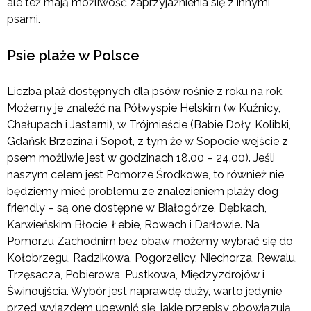
ale też mają możliwość zaprzyjaźnienia się z innymi
psami.
Psie plaże w Polsce
Liczba plaż dostępnych dla psów rośnie z roku na rok.
Możemy je znaleźć na Półwyspie Helskim (w Kuźnicy,
Chałupach i Jastarni), w Trójmieście (Babie Doły, Kolibki,
Gdańsk Brzezina i Sopot, z tym że w Sopocie wejście z
psem możliwie jest w godzinach 18.00 – 24.00). Jeśli
naszym celem jest Pomorze Środkowe, to również nie
będziemy mieć problemu ze znalezieniem plaży dog
friendly – są one dostępne w Białogórze, Dębkach,
Karwieńskim Błocie, Łebie, Rowach i Darłowie. Na
Pomorzu Zachodnim bez obaw możemy wybrać się do
Kołobrzegu, Radzikowa, Pogorzelicy, Niechorza, Rewalu,
Trzęsacza, Pobierowa, Pustkowa, Międzyzdrojów i
Świnoujścia. Wybór jest naprawdę duży, warto jedynie
przed wyjazdem upewnić się, jakie przepisy obowiązują