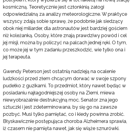
kosmiczną. Teoretycznie jest członkinią załogi
odpowiedzialną za analizy meteorologiczne. W praktyce
wszyscy zdają sobie sprawę, że podobnie jak siedzący
obok niej miliarder, dla astronautów jest bardziej gościem
niż koleżanką. Osoby, które znają prawdziwy powód i cel
jej misji, można by policzyć na palcach jednej ręki. O tym,
co może jej w tym zadaniu przeszkodzić, wie tylko ona i
jej terapeuta.
Gwendy Peterson jest ostatnią nadzieją na ocalenie
ludzkości przed złem chcącym dorwać w swoje szpony
pudełko z guzikami. To przedmiot, który nawet będąc w
posiadaniu najłagodniejszej osoby na Ziemi, miewa
niewyobrażalnie destrukcyjną moc. Senator zna jego
sztuczki i jest zdeterminowana, by się go na zawsze
pozbyć. Musi tylko pamiętać, co i kiedy powinna zrobić.
Błyskawicznie postępująca choroba Alzheimera sprawia,
iż czasem nie pamięta nawet, jak się wiąże sznurówki.