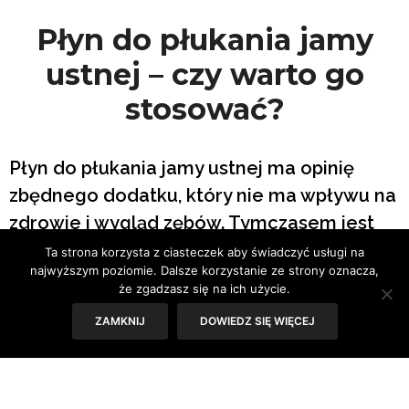
Płyn do płukania jamy
ustnej – czy warto go
stosować?
Płyn do płukania jamy ustnej ma opinię
zbędnego dodatku, który nie ma wpływu na
zdrowie i wygląd zębów. Tymczasem jest
odwrotnie! To jeden z trzech
Ta strona korzysta z ciasteczek aby świadczyć usługi na
najwyższym poziomie. Dalsze korzystanie ze strony oznacza,
podstawowych elementów higieny dla tej
że zgadzasz się na ich użycie.
okolicy. Jak dobrać płyn, który będzie
ZAMKNIJ
DOWIEDZ SIĘ WIĘCEJ
odpowiedni? Jakie są możliwości do
wyboru?