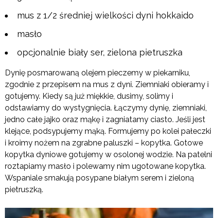
mus z 1/2 średniej wielkości dyni hokkaido
masło
opcjonalnie biały ser, zielona pietruszka
Dynię posmarowaną olejem pieczemy w piekarniku,
zgodnie z przepisem na mus z dyni. Ziemniaki obieramy i
gotujemy. Kiedy są już miękkie, dusimy, solimy i
odstawiamy do wystygnięcia. Łączymy dynię, ziemniaki,
jedno całe jajko oraz mąkę i zagniatamy ciasto. Jeśli jest
klejące, podsypujemy mąką. Formujemy po kolei pałeczki
i kroimy nożem na zgrabne paluszki – kopytka. Gotowe
kopytka dyniowe gotujemy w osolonej wodzie. Na patelni
roztapiamy masło i polewamy nim ugotowane kopytka.
Wspaniale smakują posypane białym serem i zieloną
pietruszką.