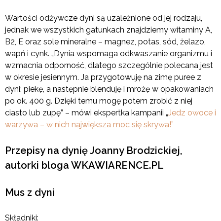
Wartości odżywcze dyni są uzależnione od jej rodzaju,
jednak we wszystkich gatunkach znajdziemy witaminy A,
B2, E oraz sole mineralne – magnez, potas, sód, żelazo,
wapń i cynk. „Dynia wspomaga odkwaszanie organizmu i
wzmacnia odporność, dlatego szczególnie polecana jest
w okresie jesiennym. Ja przygotowuję na zimę puree z
dyni: piekę, a następnie blenduję i mrożę w opakowaniach
po ok. 400 g. Dzięki temu mogę potem zrobić z niej
ciasto lub zupę” – mówi ekspertka kampanii „
Jedz owoce i
warzywa – w nich największa moc się skrywa!”
Przepisy na dynię Joanny Brodzickiej,
autorki bloga WKAWIARENCE.PL
Mus z dyni
Składniki: