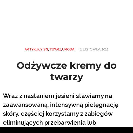
ARTYKUŁY SG
,
TWARZ
,
URODA
2 LISTOPADA 2022
Odżywcze kremy do
twarzy
Wraz z nastaniem jesieni stawiamy na
zaawansowaną, intensywną pielęgnację
skóry, częściej korzystamy z zabiegów
eliminujących przebarwienia lub
niedoskonałości, sięgamy po kosmetyki