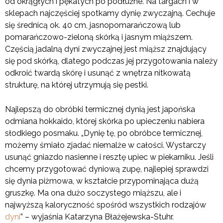
od okrągłych i pękatych po podłużne. Na targach i w
sklepach najczęściej spotkamy dynię zwyczajną. Cechuje
się średnicą ok. 40 cm, jasnopomarańczową lub
pomarańczowo-zieloną skórką i jasnym miąższem.
Częścią jadalną dyni zwyczajnej jest miąższ znajdujący
się pod skórką, dlatego podczas jej przygotowania należy
odkroić twardą skórę i usunąć z wnętrza nitkowatą
strukturę, na której utrzymują się pestki.
Najlepszą do obróbki termicznej dynią jest japońska
odmiana hokkaido, której skórka po upieczeniu nabiera
słodkiego posmaku. „Dynię tę, po obróbce termicznej,
możemy śmiało zjadać niemalże w całości. Wystarczy
usunąć gniazdo nasienne i resztę upiec w piekarniku. Jeśli
chcemy przygotować dyniową zupę, najlepiej sprawdzi
się dynia piżmowa, w kształcie przypominająca dużą
gruszkę. Ma ona dużo soczystego miąższu, ale i
najwyższą kaloryczność spośród wszystkich rodzajów
dyni
” – wyjaśnia Katarzyna Błażejewska-Stuhr.