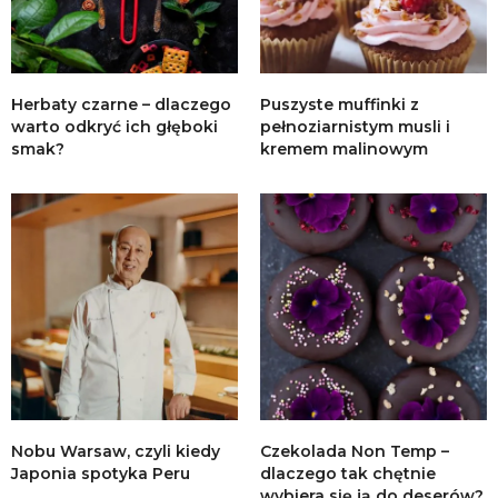
Herbaty czarne – dlaczego
Puszyste muffinki z
warto odkryć ich głęboki
pełnoziarnistym musli i
smak?
kremem malinowym
Nobu Warsaw, czyli kiedy
Czekolada Non Temp –
Japonia spotyka Peru
dlaczego tak chętnie
wybiera się ją do deserów?