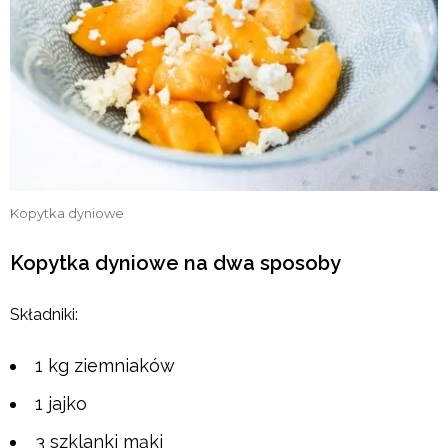
Kopytka dyniowe
Kopytka dyniowe na dwa sposoby
Składniki:
1 kg ziemniaków
1 jajko
3 szklanki mąki