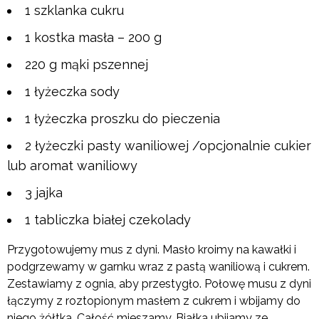
1 szklanka cukru
1 kostka masła – 200 g
220 g mąki pszennej
1 łyżeczka sody
1 łyżeczka proszku do pieczenia
2 łyżeczki pasty waniliowej /opcjonalnie cukier
lub aromat waniliowy
3 jajka
1 tabliczka białej czekolady
Przygotowujemy mus z dyni. Masło kroimy na kawałki i
podgrzewamy w garnku wraz z pastą waniliową i cukrem.
Zestawiamy z ognia, aby przestygło. Połowę musu z dyni
łączymy z roztopionym masłem z cukrem i wbijamy do
niego żółtka. Całość mieszamy. Białka ubijamy ze