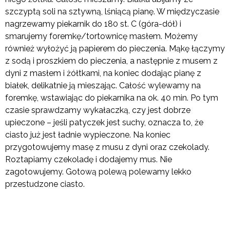
szczyptą soli na sztywną, lśniącą pianę. W międzyczasie
nagrzewamy piekarnik do 180 st. C (góra-dół) i
smarujemy foremkę/tortownicę masłem. Możemy
również wyłożyć ją papierem do pieczenia. Mąkę łączymy
z sodą i proszkiem do pieczenia, a następnie z musem z
dyni z masłem i żółtkami, na koniec dodając pianę z
białek, delikatnie ją mieszając. Całość wylewamy na
foremkę, wstawiając do piekarnika na ok. 40 min. Po tym
czasie sprawdzamy wykałaczką, czy jest dobrze
upieczone – jeśli patyczek jest suchy, oznacza to, że
ciasto już jest ładnie wypieczone. Na koniec
przygotowujemy masę z musu z dyni oraz czekolady.
Roztapiamy czekoladę i dodajemy mus. Nie
zagotowujemy. Gotową polewą polewamy lekko
przestudzone ciasto.