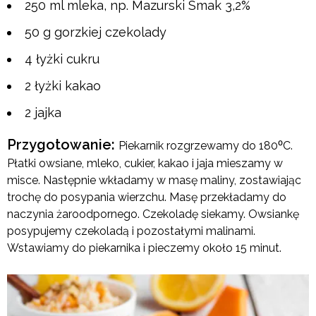
250 ml mleka, np. Mazurski Smak 3,2%
50 g gorzkiej czekolady
4 łyżki cukru
2 łyżki kakao
2 jajka
Przygotowanie:
Piekarnik rozgrzewamy do 180⁰C.
Płatki owsiane, mleko, cukier, kakao i jaja mieszamy w
misce. Następnie wkładamy w masę maliny, zostawiając
trochę do posypania wierzchu. Masę przekładamy do
naczynia żaroodpornego. Czekoladę siekamy. Owsiankę
posypujemy czekoladą i pozostałymi malinami.
Wstawiamy do piekarnika i pieczemy około 15 minut.