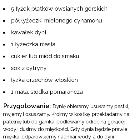
5 łyżek płatków owsianych górskich
pół łyżeczki mielonego cynamonu
kawałek dyni
1 łyżeczka masła
cukier lub miód do smaku
sok z cytryny
łyżka orzechów włoskich
1 mała, słodka pomarańcza
Przygotowanie:
Dynię obieramy, usuwamy pestki,
myjemy i osuszamy. Kroimy w kostkę, przekładamy na
patelnię lub do garnka, podlewamy odrobiną gorącej
wody i dusimy do miękkości. Gdy dynia będzie prawie
miękka, odparowujemy nadmiar wody, a do dyni