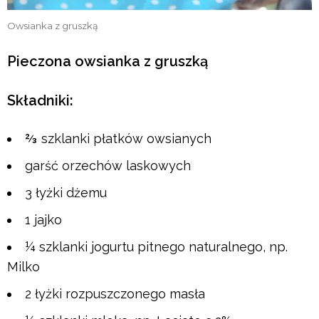
Owsianka z gruszką
Pieczona owsianka z gruszką
Składniki:
⅔ szklanki płatków owsianych
garść orzechów laskowych
3 łyżki dżemu
1 jajko
¼ szklanki jogurtu pitnego naturalnego, np.
Milko
2 łyżki rozpuszczonego masła