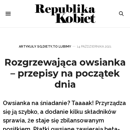
ARTYKUŁY SG
,
DIETY
,
TO LUBIMY
14 PAŹDZIERNIKA 2021
Rozgrzewająca owsianka
– przepisy na początek
dnia
Owsianka na śniadanie? Taaaak! Przyrządza
się ją szybko, a dodanie kilku składników
sprawia, że staje się zbilansowanym
posiłkiem. Płatki owsiane zawierają beta-