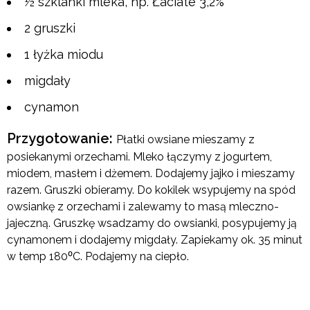
½ szklanki mleka, np. Łaciate 3,2%
2 gruszki
1 łyżka miodu
migdały
cynamon
Przygotowanie:
Płatki owsiane mieszamy z
posiekanymi orzechami. Mleko łączymy z jogurtem,
miodem, masłem i dżemem. Dodajemy jajko i mieszamy
razem. Gruszki obieramy. Do kokilek wsypujemy na spód
owsiankę z orzechami i zalewamy to masą mleczno-
jajeczną. Gruszkę wsadzamy do owsianki, posypujemy ją
cynamonem i dodajemy migdały. Zapiekamy ok. 35 minut
w temp 180⁰C. Podajemy na ciepło.