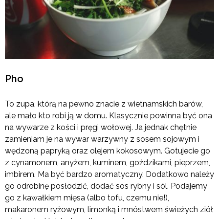
Pho
To zupa, którą na pewno znacie z wietnamskich barów,
ale mało kto robi ją w domu. Klasycznie powinna być ona
na wywarze z kości i pręgi wołowej. Ja jednak chętnie
zamieniam je na wywar warzywny z sosem sojowym i
wędzoną papryką oraz olejem kokosowym. Gotujecie go
z cynamonem, anyżem, kuminem, goździkami, pieprzem,
imbirem. Ma być bardzo aromatyczny. Dodatkowo należy
go odrobinę posłodzić, dodać sos rybny i sól. Podajemy
go z kawałkiem mięsa (albo tofu, czemu nie!),
makaronem ryżowym, limonką i mnóstwem świeżych ziół