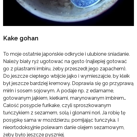
Kake gohan
To moje ostatnie japońskie odkrycie i ulubione śniadanie.
Należy biały ryż ugotować na gęsto (najlepiej gotować
go z plastrami imbiru, żeby przeszedł jego zapachem).
Do jeszcze ciepłego wbijcie jajko i wymieszajcie, by kleik
był jeszcze bardziej kremowy. Doprawia się go przyprawą
mirin i sosem sojowym. A podaje np. z edamame,
gotowanym jajkiem, kiełkami, marynowanym imbirem…
Całość posypcie furikake, czyli sproszkowanym
tuńczykiem z sezamem, solą i glonami nori. Ja robię tę
posypkę sama w moździerzu, pomijając tuńczyka. I
nieortodoksyjnie polewam danie olejem sezamowym,
żeby było jeszcze pyszniej.