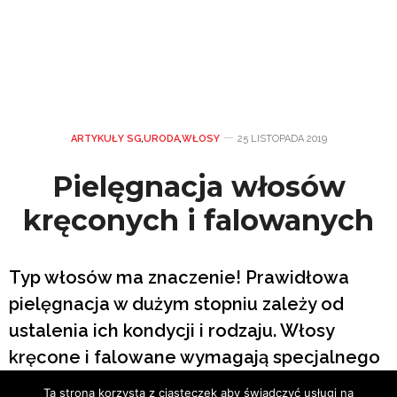
ARTYKUŁY SG
,
URODA
,
WŁOSY
25 LISTOPADA 2019
Pielęgnacja włosów
kręconych i falowanych
Typ włosów ma znaczenie! Prawidłowa
pielęgnacja w dużym stopniu zależy od
ustalenia ich kondycji i rodzaju. Włosy
kręcone i falowane wymagają specjalnego
traktowania oraz odpowiednio dobranych
Ta strona korzysta z ciasteczek aby świadczyć usługi na