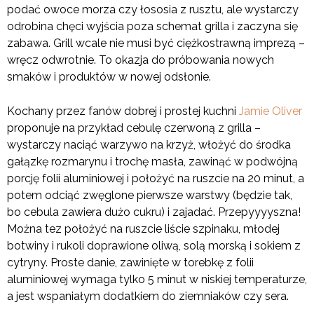
podać owoce morza czy łososia z rusztu, ale wystarczy
odrobina chęci wyjścia poza schemat grilla i zaczyna się
zabawa. Grill wcale nie musi być ciężkostrawną imprezą –
wręcz odwrotnie. To okazja do próbowania nowych
smaków i produktów w nowej odsłonie.
Kochany przez fanów dobrej i prostej kuchni
Jamie Oliver
proponuje na przykład cebulę czerwoną z grilla –
wystarczy naciąć warzywo na krzyż, włożyć do środka
gałązkę rozmarynu i trochę masła, zawinąć w podwójną
porcję folii aluminiowej i położyć na ruszcie na 20 minut, a
potem odciąć zwęglone pierwsze warstwy (będzie tak,
bo cebula zawiera dużo cukru) i zajadać. Przepyyyyszna!
Można tez położyć na ruszcie liście szpinaku, młodej
botwiny i rukoli doprawione oliwą, solą morską i sokiem z
cytryny. Proste danie, zawinięte w torebkę z folii
aluminiowej wymaga tylko 5 minut w niskiej temperaturze,
a jest wspaniałym dodatkiem do ziemniaków czy sera.