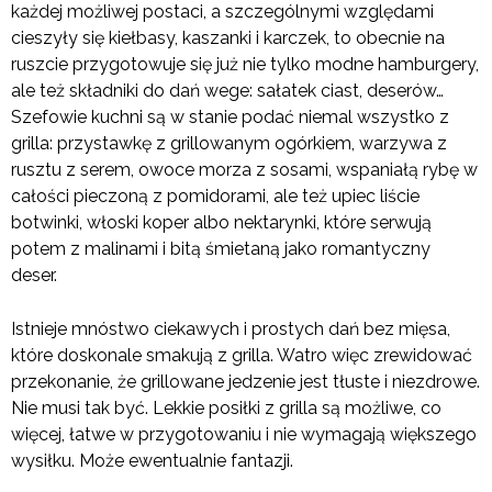
każdej możliwej postaci, a szczególnymi względami
cieszyły się kiełbasy, kaszanki i karczek, to obecnie na
ruszcie przygotowuje się już nie tylko modne hamburgery,
ale też składniki do dań wege: sałatek ciast, deserów…
Szefowie kuchni są w stanie podać niemal wszystko z
grilla: przystawkę z grillowanym ogórkiem, warzywa z
rusztu z serem, owoce morza z sosami, wspaniałą rybę w
całości pieczoną z pomidorami, ale też upiec liście
botwinki, włoski koper albo nektarynki, które serwują
potem z malinami i bitą śmietaną jako romantyczny
deser.
Istnieje mnóstwo ciekawych i prostych dań bez mięsa,
które doskonale smakują z grilla. Watro więc zrewidować
przekonanie, że grillowane jedzenie jest tłuste i niezdrowe.
Nie musi tak być. Lekkie posiłki z grilla są możliwe, co
więcej, łatwe w przygotowaniu i nie wymagają większego
wysiłku. Może ewentualnie fantazji.