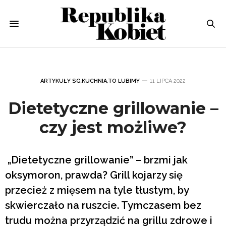
ARTYKUŁY SG
,
KUCHNIA
,
TO LUBIMY
11 LIPCA 2022
Dietetyczne grillowanie –
czy jest możliwe?
„Dietetyczne grillowanie” – brzmi jak
oksymoron, prawda? Grill kojarzy się
przecież z mięsem na tyle tłustym, by
skwierczało na ruszcie. Tymczasem bez
trudu można przyrządzić na grillu zdrowe i