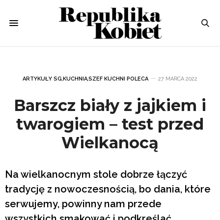
ARTYKUŁY SG
,
KUCHNIA
,
SZEF KUCHNI POLECA
27 MARCA 2022
Barszcz biały z jajkiem i
twarogiem – test przed
Wielkanocą
Na wielkanocnym stole dobrze łączyć
tradycję z nowoczesnością, bo dania, które
serwujemy, powinny nam przede
wszystkich smakować i podkreślać