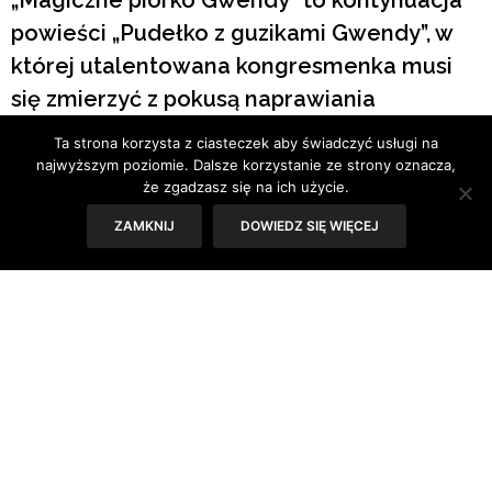
powieści „Pudełko z guzikami Gwendy”, w
której utalentowana kongresmenka musi
się zmierzyć z pokusą naprawiania
rzeczywistości przy pomocy narzędzia nie z
Ta strona korzysta z ciasteczek aby świadczyć usługi na
tego świata.
najwyższym poziomie. Dalsze korzystanie ze strony oznacza,
że zgadzasz się na ich użycie.
Tekst: Sylwia Skorstad
ZAMKNIJ
DOWIEDZ SIĘ WIĘCEJ