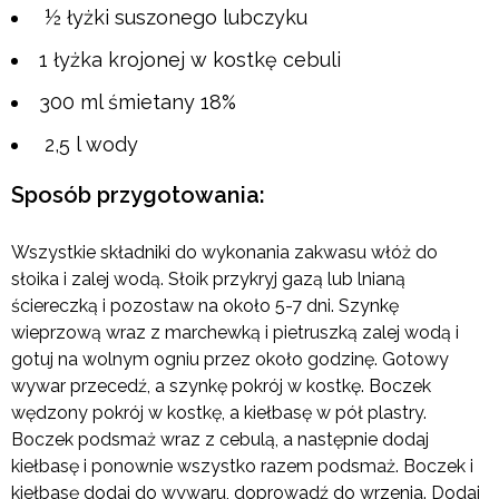
½ łyżki suszonego lubczyku
1 łyżka krojonej w kostkę cebuli
300 ml śmietany 18%
2,5 l wody
Sposób przygotowania:
Wszystkie składniki do wykonania zakwasu włóż do
słoika i zalej wodą. Słoik przykryj gazą lub lnianą
ściereczką i pozostaw na około 5-7 dni. Szynkę
wieprzową wraz z marchewką i pietruszką zalej wodą i
gotuj na wolnym ogniu przez około godzinę. Gotowy
wywar przecedź, a szynkę pokrój w kostkę. Boczek
wędzony pokrój w kostkę, a kiełbasę w pół plastry.
Boczek podsmaż wraz z cebulą, a następnie dodaj
kiełbasę i ponownie wszystko razem podsmaż. Boczek i
kiełbasę dodaj do wywaru, doprowadź do wrzenia. Dodaj