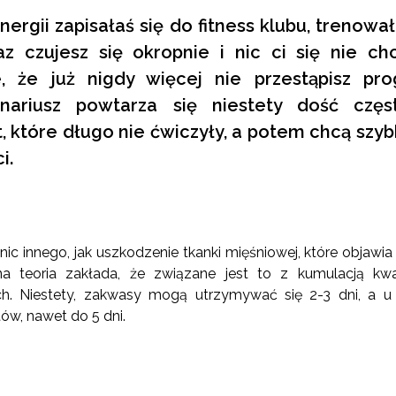
ergii zapisałaś się do fitness klubu, trenowa
z czujesz się okropnie i nic ci się nie ch
e, że już nigdy więcej nie przestąpisz pro
enariusz powtarza się niestety dość częst
, które długo nie ćwiczyły, a potem chcą szy
i.
ic innego, jak uszkodzenie tkanki mięśniowej, które objawia 
a teoria zakłada, że związane jest to z kumulacją kw
. Niestety, zakwasy mogą utrzymywać się 2-3 dni, a u 
ów, nawet do 5 dni.