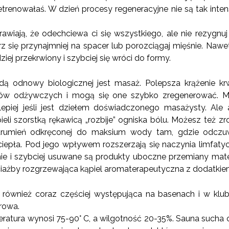
zetrenowałaś. W dzień procesy regeneracyjne nie są tak int
iają, że odechciewa ci się wszystkiego, ale nie rezygnuj 
się przynajmniej na spacer lub porozciągaj mięśnie. Nawet
iej przekrwiony i szybciej się wróci do formy.
dą odnowy biologicznej jest masaż. Polepsza krążenie krw
ików odżywczych i mogą się one szybko zregenerować. M
lepiej jeśli jest dziełem doświadczonego masażysty. Ale
li szorstką rękawicą „rozbije” ogniska bólu. Możesz też zr
strumień odkręconej do maksium wody tam, gdzie odczuw
iepła. Pod jego wpływem rozszerzają się naczynia limfatycz
ie i szybciej usuwane są produkty uboczne przemiany materi
ciażby rozgrzewająca kąpiel aromaterapeutyczna z dodatkie
 również coraz częściej występująca na basenach i w kluba
arowa.
ratura wynosi 75-90° C, a wilgotność 20-35%. Sauna sucha o