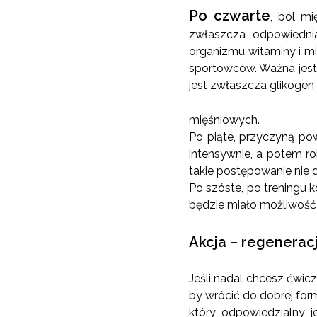
Po czwarte
, ból m
zwłaszcza odpowiednia
organizmu witaminy i m
sportowców. Ważna jest
jest zwłaszcza glikoge
mięśniowych.
Po piąte, przyczyną po
intensywnie, a potem r
takie postępowanie nie 
Po szóste, po treningu k
będzie miało możliwość 
Akcja – regenerac
Jeśli nadal chcesz ćwic
by wrócić do dobrej for
który odpowiedzialny 