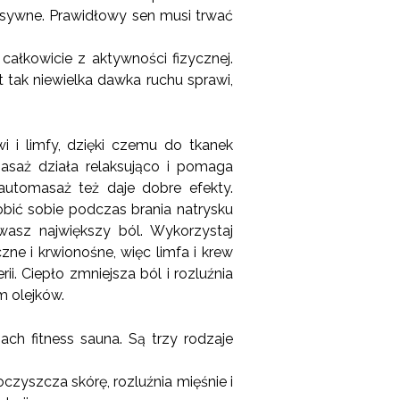
ensywne. Prawidłowy sen musi trwać
całkowicie z aktywności fizycznej.
 tak niewielka dawka ruchu sprawi,
i i limfy, dzięki czemu do tkanek
asaż działa relaksująco i pomaga
 automasaż też daje dobre efekty.
obić sobie podczas brania natrysku
asz największy ból. Wykorzystaj
ne i krwionośne, więc limfa i krew
i. Ciepło zmniejsza ból i rozluźnia
m olejków.
ch fitness sauna. Są trzy rodzaje
czyszcza skórę, rozluźnia mięśnie i