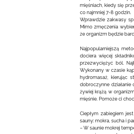
mięśniach, kiedy się pr
co najmniej 7-8 godzin.
Wprawdzie zakwasy spraw
Mimo zmęczenia wybierz 
że organizm będzie bardz
Najpopularniejszą meto
dociera więcej składn
przezwyciężyć ból. Naj
Wykonany w czasie kąpie
hydromasaż, kierując 
dobroczynne działanie c
żywiej krążą w organizm
mięśnie. Pomoże ci cho
Ciepłym zabiegiem jest
sauny: mokra, sucha i p
– W saunie mokrej tempe