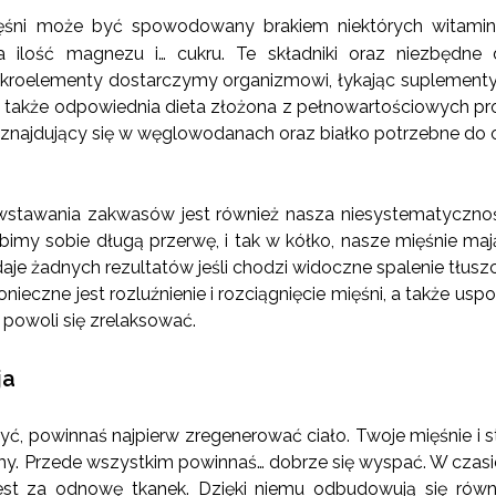
ięśni może być spowodowany brakiem niektórych witamin 
 ilość magnezu i… cukru. Te składniki oraz niezbędne
ikroelementy dostarczymy organizmowi, łykając suplementy 
 także odpowiednia dieta złożona z pełnowartościowych pr
n znajdujący się w węglowodanach oraz białko potrzebne d
wstawania zakwasów jest również nasza niesystematycznoś
obimy sobie długą przerwę, i tak w kółko, nasze mięśnie m
daje żadnych rezultatów jeśli chodzi widoczne spalenie tłus
onieczne jest rozluźnienie i rozciągnięcie mięśni, a także us
powoli się zrelaksować.
ja
zyć, powinnaś najpierw zregenerować ciało. Twoje mięśnie i s
my. Przede wszystkim powinnaś… dobrze się wyspać. W czasi
jest za odnowę tkanek. Dzięki niemu odbudowują się rów