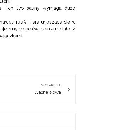
erii.
0%. Ten typ sauny wymaga dużej
i nawet 100%. Para unosząca się w
suje zmęczone ćwiczeniami ciało. Z
pajączkami.
NEXT ARTICLE
Ważne słowa