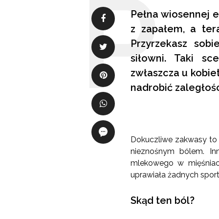
Pełna wiosennej en
z zapałem, a tera
Przyrzekasz sobi
siłowni. Taki sc
zwłaszcza u kobiet
nadrobić zaległośc
Dokuczliwe zakwasy to n
nieznośnym bólem. Inn
mlekowego w mięśniach
uprawiała żadnych sport
Skąd ten ból?