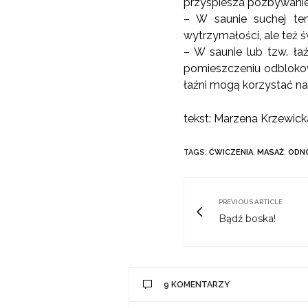
przyspiesza pozbywanie
– W saunie suchej te
wytrzymałości, ale też ś
– W saunie lub tzw. ła
pomieszczeniu odblokowu
łaźni mogą korzystać na
tekst: Marzena Krzewick
TAGS:
ĆWICZENIA
,
MASAŻ
,
ODN
PREVIOUS ARTICLE
Bądź boska!
9 KOMENTARZY