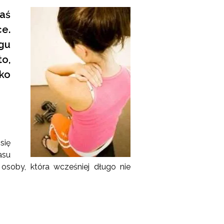
łaś
ce.
gu
o,
bko
się
asu
osoby, która wcześniej długo nie