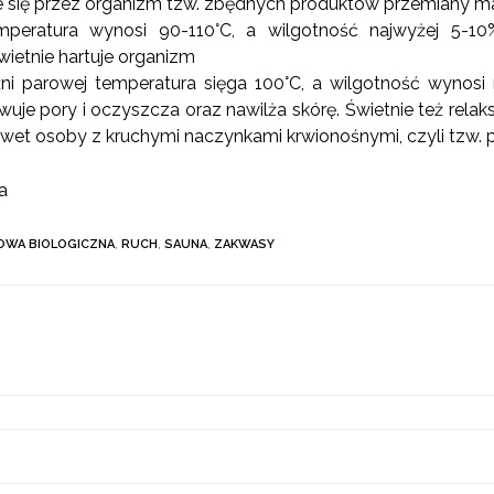
 się przez organizm tzw. zbędnych produktów przemiany mat
mperatura wynosi 90-110°C, a wilgotność najwyżej 5-1
wietnie hartuje organizm
źni parowej temperatura sięga 100°C, a wilgotność wynos
je pory i oczyszcza oraz nawilża skórę. Świetnie też relak
wet osoby z kruchymi naczynkami krwionośnymi, czyli tzw. 
a
OWA BIOLOGICZNA
,
RUCH
,
SAUNA
,
ZAKWASY