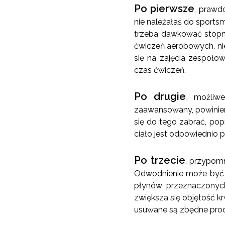
Po pierwsze
, prawd
nie należałaś do sports
trzeba dawkować stopn
ćwiczeń aerobowych, nie
się na zajęcia zespoło
czas ćwiczeń.
Po drugie
, możliw
zaawansowany, powinien p
się do tego zabrać, pop
ciało jest odpowiednio p
Po trzecie
, przypomn
Odwodnienie może być j
płynów przeznaczonych
zwiększa się objętość k
usuwane są zbędne prod