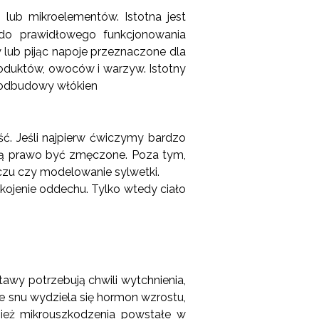
lub mikroelementów. Istotna jest
 do prawidłowego funkcjonowania
lub pijąc napoje przeznaczone dla
oduktów, owoców i warzyw. Istotny
o odbudowy włókien
ć. Jeśli najpierw ćwiczymy bardzo
ają prawo być zmęczone. Poza tym,
zczu czy modelowanie sylwetki.
pokojenie oddechu. Tylko wtedy ciało
tawy potrzebują chwili wytchnienia,
e snu wydziela się hormon wzrostu,
nież mikrouszkodzenia powstałe w