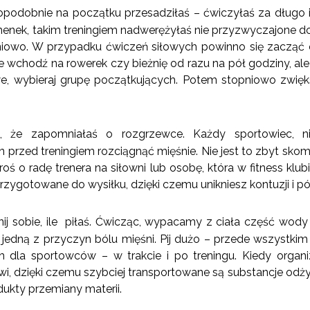
opodobnie na początku przesadziłaś – ćwiczyłaś za długo i z
menek, takim treningiem nadwerężyłaś nie przyzwyczajone do
iowo. W przypadku ćwiczeń siłowych powinno się zacząć
 wchodź na rowerek czy bieżnię od razu na pół godziny, ale z
we, wybieraj grupę początkujących. Potem stopniowo zwięks
e, że zapomniałaś o rozgrzewce. Każdy sportowiec, ni
rzed treningiem rozciągnąć mięśnie. Nie jest to zbyt skompli
roś o radę trenera na siłowni lub osobę, która w fitness klu
rzygotowane do wysiłku, dzięki czemu unikniesz kontuzji i pó
ij sobie, ile piłaś. Ćwicząc, wypacamy z ciała część wody
edną z przyczyn bólu mięśni. Pij dużo – przede wszystkim
 dla sportowców – w trakcie i po treningu. Kiedy organ
rwi, dzięki czemu szybciej transportowane są substancje odży
ukty przemiany materii.