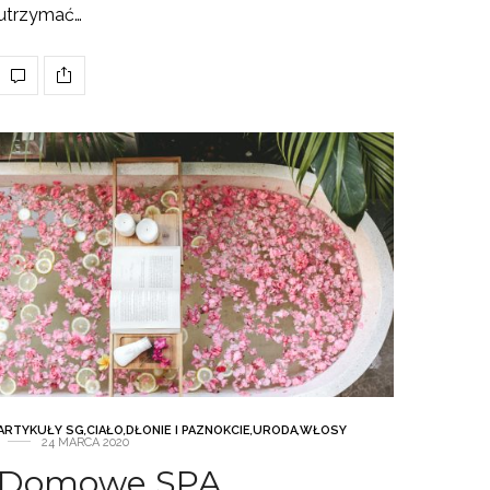
utrzymać…
ARTYKUŁY SG
,
CIAŁO
,
DŁONIE I PAZNOKCIE
,
URODA
,
WŁOSY
24 MARCA 2020
Domowe SPA