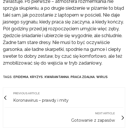
zwiastuje. Po pierwsze – atmosfera rozmemłania nie
sprzyja skupieniu, a po drugie siedzenie w piżamie to błąd
taki sam, jak pozostanie z laptopem w pościeli. Nie daje
jasnego sygnału, kiedy praca się zaczyna, a kiedy kończy.
Pół godziny przed jej rozpoczęciem umyjcie więc zęby,
zjedzcie śniadanie i ubierzcie się wygodnie, ale schludnie.
Żadne tam stare dresy. Nie musi to być oczywiście
garsonka, ale ładne skarpetki, spodnie na gumce i ciepły
sweter to dobry zestaw, by czuć się komfortowo, ale też
zmobilizować się do wejścia w tryb zadaniowy.
TAGS:
EPIDEMIA
,
KRYZYS
,
KWARANTANNA
,
PRACA ZDALNA
,
WIRUS
PREVIOUS ARTICLE
Koronawirus – prawdy i mity
NEXT ARTICLE
Gotowanie z zapasów