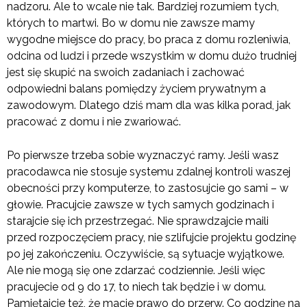
nadzoru. Ale to wcale nie tak. Bardziej rozumiem tych,
których to martwi. Bo w domu nie zawsze mamy
wygodne miejsce do pracy, bo praca z domu rozleniwia,
odcina od ludzi i przede wszystkim w domu dużo trudniej
jest się skupić na swoich zadaniach i zachować
odpowiedni balans pomiędzy życiem prywatnym a
zawodowym. Dlatego dziś mam dla was kilka porad, jak
pracować z domu i nie zwariować.
Po pierwsze trzeba sobie wyznaczyć ramy. Jeśli wasz
pracodawca nie stosuje systemu zdalnej kontroli waszej
obecności przy komputerze, to zastosujcie go sami – w
głowie. Pracujcie zawsze w tych samych godzinach i
starajcie się ich przestrzegać. Nie sprawdzajcie maili
przed rozpoczęciem pracy, nie szlifujcie projektu godzinę
po jej zakończeniu. Oczywiście, są sytuacje wyjątkowe.
Ale nie mogą się one zdarzać codziennie. Jeśli więc
pracujecie od 9 do 17, to niech tak będzie i w domu.
Pamiętajcie też, że macie prawo do przerw. Co godzinę na