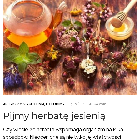
ARTYKUŁY SG
,
KUCHNIA
,
TO LUBIMY
3 PAŹDZIERNIKA 2016
Pijmy herbatę jesienią
Czy wiecie, że herbata wspomaga organizm na kilka
sposobów. Nieocenione są nie tylko jej właściwości