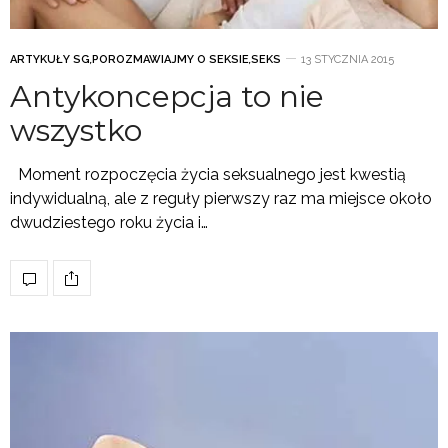
ARTYKUŁY SG
,
POROZMAWIAJMY O SEKSIE
,
SEKS
13 STYCZNIA 2015
Antykoncepcja to nie
wszystko
Moment rozpoczęcia życia seksualnego jest kwestią
indywidualną, ale z reguły pierwszy raz ma miejsce około
dwudziestego roku życia i…